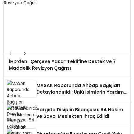
Ayetleri Bulundu
10 Yıllık Ortaklığın Sonu: ABD-DSG İttifakı
Dağılırken IŞİD Yeniden mi Doğuyor?
İHD’den “Çerçeve Yasa” Teklifine Destek ve 7
Maddelik Revizyon Çağrısı
MASAK Raporunda Ahbap Bağışları
Detaylandırıldı: Ünlü İsimlerin Yardım
Miktarları Ortaya Çıktı
Yargıda Disiplin Bilançosu: 84 Hâkim
ve Savcı Meslekten İhraç Edildi
Diyarbakır’da Fırsatçılara Geçit Yok: