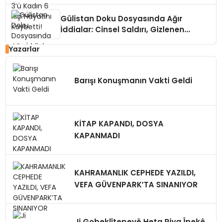
Gülistan Doku Dosyasında Ağır
İddialar: Cinsel Saldırı, Gizlenen
Kayıtlar
Yazarlar
Barışı Konuşmanın Vakti Geldi
KİTAP KAPANDI, DOSYA
KAPANMADI
KAHRAMANLIK CEPHEDE YAZILDI,
VEFA GÜVENPARK’TA SINANIYOR
Ji Gobeklîtepeyê Heta Riya Îpekê