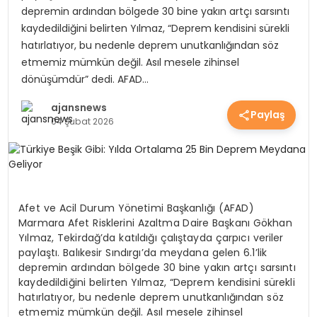
depremin ardından bölgede 30 bine yakın artçı sarsıntı
EKONOMİ
kaydedildiğini belirten Yılmaz, “Deprem kendisini sürekli
hatırlatıyor, bu nedenle deprem unutkanlığından söz
etmemiz mümkün değil. Asıl mesele zihinsel
EĞİTİM
dönüşümdür” dedi. AFAD…
ajansnews
Paylaş
GÜNDEM
04 Şubat 2026
SAĞLIK
Afet ve Acil Durum Yönetimi Başkanlığı (AFAD)
Marmara Afet Risklerini Azaltma Daire Başkanı Gökhan
SPOR
Yılmaz, Tekirdağ’da katıldığı çalıştayda çarpıcı veriler
paylaştı. Balıkesir Sındırgı’da meydana gelen 6.1’lik
depremin ardından bölgede 30 bine yakın artçı sarsıntı
kaydedildiğini belirten Yılmaz, “Deprem kendisini sürekli
hatırlatıyor, bu nedenle deprem unutkanlığından söz
etmemiz mümkün değil. Asıl mesele zihinsel