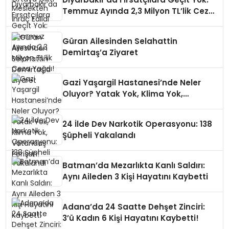
Temmuz Ayında 2,3 Milyon TL’lik Ceza
Yağdı!
Güran Ailesinden Selahattin
Demirtaş’a Ziyaret
Gazi Yaşargil Hastanesi’nde Neler
Oluyor? Yatak Yok, Klima Yok,
Vatandaş Perişan!
24 İlde Dev Narkotik Operasyonu: 138
Şüpheli Yakalandı
Batman’da Mezarlıkta Kanlı Saldırı:
Aynı Aileden 3 Kişi Hayatını Kaybetti
Adana’da 24 Saatte Dehşet Zinciri:
3’ü Kadın 6 Kişi Hayatını Kaybetti!