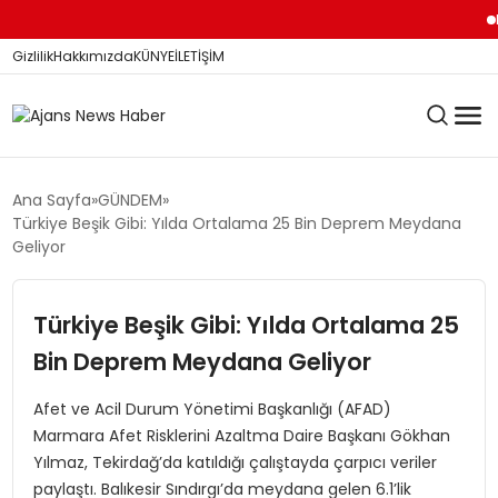
Kar
Gizlilik
Hakkımızda
KÜNYE
İLETİŞİM
KÖŞE YAZILARI
Ana Sayfa
GÜNDEM
Türkiye Beşik Gibi: Yılda Ortalama 25 Bin Deprem Meydana
Geliyor
SİYASET
Türkiye Beşik Gibi: Yılda Ortalama 25
Bin Deprem Meydana Geliyor
DÜNYA
Afet ve Acil Durum Yönetimi Başkanlığı (AFAD)
Marmara Afet Risklerini Azaltma Daire Başkanı Gökhan
YEREL HABERLER
Yılmaz, Tekirdağ’da katıldığı çalıştayda çarpıcı veriler
paylaştı. Balıkesir Sındırgı’da meydana gelen 6.1’lik