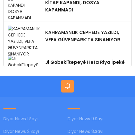
KİTAP KAPANDI, DOSYA
KAPANMADI
KAHRAMANLIK CEPHEDE YAZILDI,
VEFA GÜVENPARK’TA SINANIYOR
Ji Gobeklîtepeyê Heta Riya Îpekê
Amed
Diyar News 1.Sayı
Diyar News 9.Sayı
Diyar News 2.Sayı
Diyar News 8.Sayı