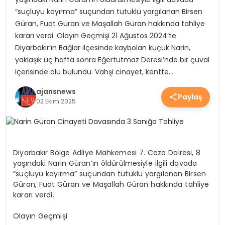
“suçluyu kayırma” suçundan tutuklu yargılanan Birsen
YEREL HABERLER
Güran, Fuat Güran ve Maşallah Güran hakkında tahliye
kararı verdi. Olayın Geçmişi 21 Ağustos 2024’te
Diyarbakır’ın Bağlar ilçesinde kaybolan küçük Narin,
EKONOMİ
yaklaşık üç hafta sonra Eğertutmaz Deresi’nde bir çuval
içerisinde ölü bulundu. Vahşi cinayet, kentte…
EĞİTİM
ajansnews
Paylaş
02 Ekim 2025
GÜNDEM
Diyarbakır Bölge Adliye Mahkemesi 7. Ceza Dairesi, 8
SAĞLIK
yaşındaki Narin Güran’ın öldürülmesiyle ilgili davada
“suçluyu kayırma” suçundan tutuklu yargılanan Birsen
Güran, Fuat Güran ve Maşallah Güran hakkında tahliye
kararı verdi.
SPOR
Olayın Geçmişi