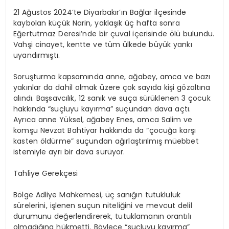
21 Ağustos 2024’te Diyarbakır’ın Bağlar ilçesinde
kaybolan küçük Narin, yaklaşık üç hafta sonra
Eğertutmaz Deresi’nde bir çuval içerisinde ölü bulundu.
Vahşi cinayet, kentte ve tüm ülkede büyük yankı
uyandırmıştı.
Soruşturma kapsamında anne, ağabey, amca ve bazı
yakınlar da dahil olmak üzere çok sayıda kişi gözaltına
alındı. Başsavcılık, 12 sanık ve suça sürüklenen 3 çocuk
hakkında “suçluyu kayırma” suçundan dava açtı.
Ayrıca anne Yüksel, ağabey Enes, amca Salim ve
komşu Nevzat Bahtiyar hakkında da “çocuğa karşı
kasten öldürme” suçundan ağırlaştırılmış müebbet
istemiyle ayrı bir dava sürüyor.
Tahliye Gerekçesi
Bölge Adliye Mahkemesi, üç sanığın tutukluluk
sürelerini, işlenen suçun niteliğini ve mevcut delil
durumunu değerlendirerek, tutuklamanın orantılı
olmadığına hükmetti. Böylece “suçluyu kayırma”