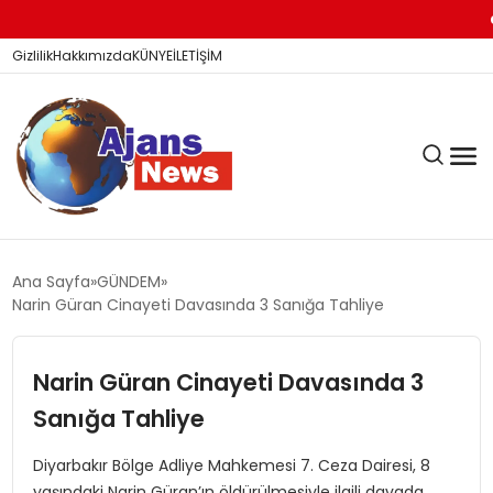
TA
Gizlilik
Hakkımızda
KÜNYE
İLETİŞİM
KÖŞE YAZILARI
Ana Sayfa
GÜNDEM
Narin Güran Cinayeti Davasında 3 Sanığa Tahliye
SİYASET
Narin Güran Cinayeti Davasında 3
Sanığa Tahliye
DÜNYA
Diyarbakır Bölge Adliye Mahkemesi 7. Ceza Dairesi, 8
yaşındaki Narin Güran’ın öldürülmesiyle ilgili davada