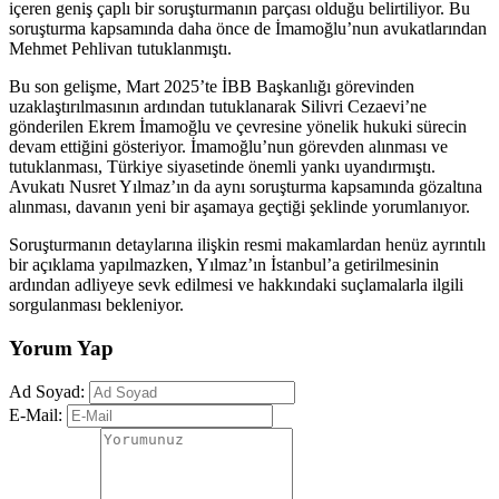
içeren geniş çaplı bir soruşturmanın parçası olduğu belirtiliyor. Bu
soruşturma kapsamında daha önce de İmamoğlu’nun avukatlarından
Mehmet Pehlivan tutuklanmıştı.
Bu son gelişme, Mart 2025’te İBB Başkanlığı görevinden
uzaklaştırılmasının ardından tutuklanarak Silivri Cezaevi’ne
gönderilen Ekrem İmamoğlu ve çevresine yönelik hukuki sürecin
devam ettiğini gösteriyor. İmamoğlu’nun görevden alınması ve
tutuklanması, Türkiye siyasetinde önemli yankı uyandırmıştı.
Avukatı Nusret Yılmaz’ın da aynı soruşturma kapsamında gözaltına
alınması, davanın yeni bir aşamaya geçtiği şeklinde yorumlanıyor.
Soruşturmanın detaylarına ilişkin resmi makamlardan henüz ayrıntılı
bir açıklama yapılmazken, Yılmaz’ın İstanbul’a getirilmesinin
ardından adliyeye sevk edilmesi ve hakkındaki suçlamalarla ilgili
sorgulanması bekleniyor.
Yorum Yap
Ad Soyad:
E-Mail: