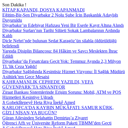
Son Dakika !
KİTAP KAPANDI, DOSYA KAPANMADI
Eğitim-Bir-Sen Diyarbakır 2 Nolu Şube İçin Başkanlık Adaylığı
Duyuruldu
Diyarbakır’ın Edebiyat Hafızası Yeni Bir Eserle Kayıt Altına Alındı
Diyarbakır Surları’nın Tarihi Silüeti Sokak Lambalarının Ardında
Kaldı
Dicle Nehri’nde bulunan Sedat Karagöz’ün silahla öldürüldüğü
belirlendi
Yargıda Disiplin Bilançosu: 84 Hâkim ve Savcı Meslekten İhraç
Edildi
Diyarbakır’da Fırsatçılara Geçit Yok: Temmuz Ayında 2,3 Milyon
TL’lik Ceza Yağdı!
Diyarbakır Sağlığında Kesintisiz Hizmet Vizyonu: İl Sağlık Müdürü
Asiltürk’ten Gece Mesaisi
KAHRAMANLIK CEPHEDE YAZILDI, VEFA
GÜVENPARK’TA SINANIYOR
Ziraat Bankası Sistemlerinde Erişim Sorunu: Mobil, ATM ve POS
Hizmetleri Kesintiye Uğradı
Ji Gobeklîtepeyê Heta Riya Îpekê Amed
KARLOFÇA’DA KAYBIN MÜKÂFATI: SAMUR KÜRK,
GİZLİ NİŞAN,YA BUGÜN?
Güran Ailesinden Selahattin Demirtaş’a Ziyaret
Öğrenci Affı ve Üniversite Reform Paketi TBMM’den Geçti