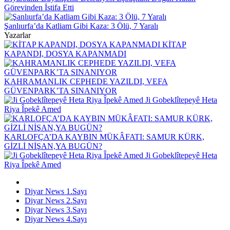
Görevinden İstifa Etti
Şanlıurfa’da Katliam Gibi Kaza: 3 Ölü, 7 Yaralı
Yazarlar
KİTAP
KAPANDI, DOSYA KAPANMADI
KAHRAMANLIK CEPHEDE YAZILDI, VEFA
GÜVENPARK’TA SINANIYOR
Ji Gobeklîtepeyê Heta
Riya Îpekê Amed
KARLOFÇA’DA KAYBIN MÜKÂFATI: SAMUR KÜRK,
GİZLİ NİŞAN,YA BUGÜN?
Ji Gobeklîtepeyê Heta
Riya Îpekê Amed
Diyar News 1.Sayı
Diyar News 2.Sayı
Diyar News 3.Sayı
Diyar News 4.Sayı