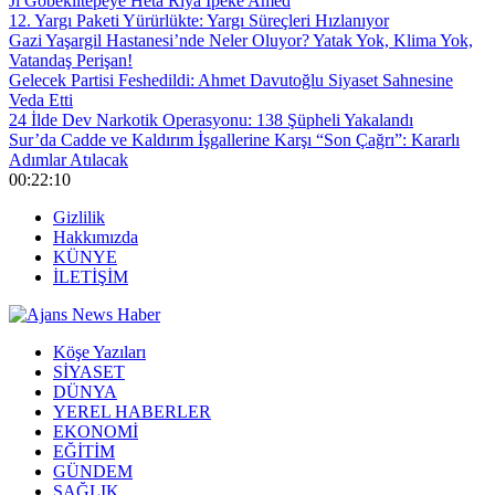
Ji Gobeklîtepeyê Heta Riya Îpekê Amed
12. Yargı Paketi Yürürlükte: Yargı Süreçleri Hızlanıyor
Gazi Yaşargil Hastanesi’nde Neler Oluyor? Yatak Yok, Klima Yok,
Vatandaş Perişan!
Gelecek Partisi Feshedildi: Ahmet Davutoğlu Siyaset Sahnesine
Veda Etti
24 İlde Dev Narkotik Operasyonu: 138 Şüpheli Yakalandı
Sur’da Cadde ve Kaldırım İşgallerine Karşı “Son Çağrı”: Kararlı
Adımlar Atılacak
00:22:10
Gizlilik
Hakkımızda
KÜNYE
İLETİŞİM
Köşe Yazıları
SİYASET
DÜNYA
YEREL HABERLER
EKONOMİ
EĞİTİM
GÜNDEM
SAĞLIK