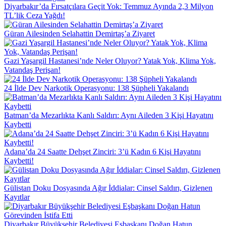
Diyarbakır’da Fırsatçılara Geçit Yok: Temmuz Ayında 2,3 Milyon
TL’lik Ceza Yağdı!
Güran Ailesinden Selahattin Demirtaş’a Ziyaret
Gazi Yaşargil Hastanesi’nde Neler Oluyor? Yatak Yok, Klima Yok,
Vatandaş Perişan!
24 İlde Dev Narkotik Operasyonu: 138 Şüpheli Yakalandı
Batman’da Mezarlıkta Kanlı Saldırı: Aynı Aileden 3 Kişi Hayatını
Kaybetti
Adana’da 24 Saatte Dehşet Zinciri: 3’ü Kadın 6 Kişi Hayatını
Kaybetti!
Gülistan Doku Dosyasında Ağır İddialar: Cinsel Saldırı, Gizlenen
Kayıtlar
Diyarbakır Büyükşehir Belediyesi Eşbaşkanı Doğan Hatun