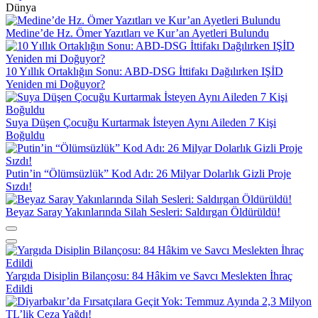
Dünya
Medine’de Hz. Ömer Yazıtları ve Kur’an Ayetleri Bulundu
10 Yıllık Ortaklığın Sonu: ABD-DSG İttifakı Dağılırken IŞİD
Yeniden mi Doğuyor?
Suya Düşen Çocuğu Kurtarmak İsteyen Aynı Aileden 7 Kişi
Boğuldu
Putin’in “Ölümsüzlük” Kod Adı: 26 Milyar Dolarlık Gizli Proje
Sızdı!
Beyaz Saray Yakınlarında Silah Sesleri: Saldırgan Öldürüldü!
Yargıda Disiplin Bilançosu: 84 Hâkim ve Savcı Meslekten İhraç
Edildi