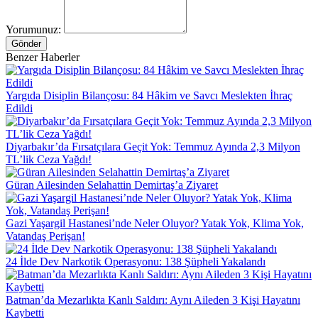
Yorumunuz:
Gönder
Benzer Haberler
Yargıda Disiplin Bilançosu: 84 Hâkim ve Savcı Meslekten İhraç
Edildi
Diyarbakır’da Fırsatçılara Geçit Yok: Temmuz Ayında 2,3 Milyon
TL’lik Ceza Yağdı!
Güran Ailesinden Selahattin Demirtaş’a Ziyaret
Gazi Yaşargil Hastanesi’nde Neler Oluyor? Yatak Yok, Klima Yok,
Vatandaş Perişan!
24 İlde Dev Narkotik Operasyonu: 138 Şüpheli Yakalandı
Batman’da Mezarlıkta Kanlı Saldırı: Aynı Aileden 3 Kişi Hayatını
Kaybetti