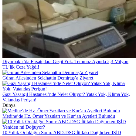
Diyarbakır’da Fırsatçılara Geçit Yok: Temmuz Ayında 2,3 Milyon
TL’lik Ceza Yağdı!
Güran Ailesinden Selahattin Demirtaş’a Ziyaret
Gazi Yaşargil Hastanesi’nde Neler Oluyor? Yatak Yok, Klima Yok,
Vatandaş Perişan!
Dünya
Medine’de Hz. Ömer Yazıtları ve Kur’an Ayetleri Bulundu
10 Yıllık Ortaklığın Sonu: ABD-DSG İttifakı Dağılırken IŞİD