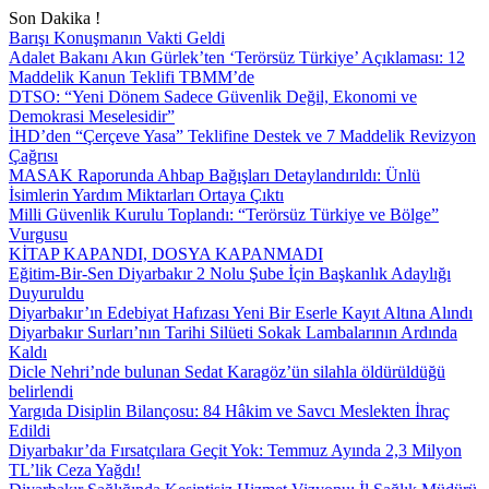
Son Dakika !
Barışı Konuşmanın Vakti Geldi
Adalet Bakanı Akın Gürlek’ten ‘Terörsüz Türkiye’ Açıklaması: 12
Maddelik Kanun Teklifi TBMM’de
DTSO: “Yeni Dönem Sadece Güvenlik Değil, Ekonomi ve
Demokrasi Meselesidir”
İHD’den “Çerçeve Yasa” Teklifine Destek ve 7 Maddelik Revizyon
Çağrısı
MASAK Raporunda Ahbap Bağışları Detaylandırıldı: Ünlü
İsimlerin Yardım Miktarları Ortaya Çıktı
Milli Güvenlik Kurulu Toplandı: “Terörsüz Türkiye ve Bölge”
Vurgusu
KİTAP KAPANDI, DOSYA KAPANMADI
Eğitim-Bir-Sen Diyarbakır 2 Nolu Şube İçin Başkanlık Adaylığı
Duyuruldu
Diyarbakır’ın Edebiyat Hafızası Yeni Bir Eserle Kayıt Altına Alındı
Diyarbakır Surları’nın Tarihi Silüeti Sokak Lambalarının Ardında
Kaldı
Dicle Nehri’nde bulunan Sedat Karagöz’ün silahla öldürüldüğü
belirlendi
Yargıda Disiplin Bilançosu: 84 Hâkim ve Savcı Meslekten İhraç
Edildi
Diyarbakır’da Fırsatçılara Geçit Yok: Temmuz Ayında 2,3 Milyon
TL’lik Ceza Yağdı!