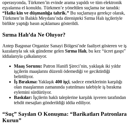
operasyonda, Türkmen’in evinde arama yapıldı ve tüm elektronik
eşyalarına el konuldu. Türkmen’e yöneltilen suçlama ise tanıdık:
“Halkı kin ve düşmanlığa tahrik.”
Bu suçlamaya gerekçe olarak,
Türkmen’in Balıklı Meydanı’nda direnişteki Sırma Halı işçileriyle
birlikte yaptığı basın açıklaması gösterildi.
Sırma Halı’da Ne Oluyor?
Antep Başpınar Organize Sanayi Bölgesi’nde faaliyet gösteren ve iş
kazalarıyla sık sık gündeme gelen
Sırma Halı
, bu kez “ücret gaspı”
iddialarıyla çalkalanıyor.
Maaş Sorunu:
Patron Hanifi Şireci’nin, yaklaşık iki yıldır
işçilerin maaşlarını düzenli ödemediği ve geciktirdiği
belirtiliyor.
İş Bırakma:
Yaklaşık
400 işçi
, sadece emeklerinin karşılığı
olan maaşlarının zamanında yatırılması talebiyle iş bırakma
eylemini sürdürüyor.
Baskılar:
İşçilerin haklı taleplerine karşılık işveren tarafından
tehdit mesajları gönderildiği iddia ediliyor.
“Suç” Sayılan O Konuşma: “Barikatları Patronlara
Kurun”