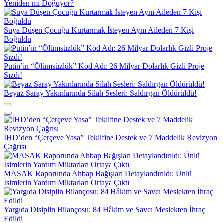
Yeniden mi Doğuyor?
Suya Düşen Çocuğu Kurtarmak İsteyen Aynı Aileden 7 Kişi
Boğuldu
Putin’in “Ölümsüzlük” Kod Adı: 26 Milyar Dolarlık Gizli Proje
Sızdı!
Beyaz Saray Yakınlarında Silah Sesleri: Saldırgan Öldürüldü!
İHD’den “Çerçeve Yasa” Teklifine Destek ve 7 Maddelik Revizyon
Çağrısı
MASAK Raporunda Ahbap Bağışları Detaylandırıldı: Ünlü
İsimlerin Yardım Miktarları Ortaya Çıktı
Yargıda Disiplin Bilançosu: 84 Hâkim ve Savcı Meslekten İhraç
Edildi