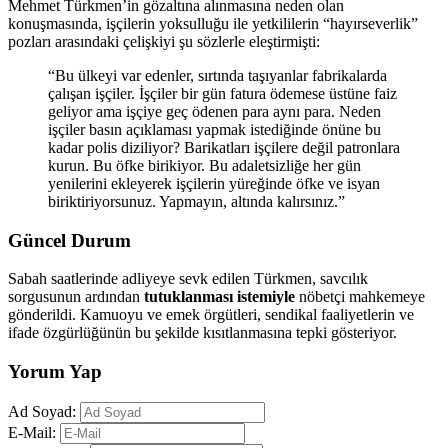
Mehmet Türkmen’in gözaltına alınmasına neden olan
konuşmasında, işçilerin yoksulluğu ile yetkililerin “hayırseverlik”
pozları arasındaki çelişkiyi şu sözlerle eleştirmişti:
“Bu ülkeyi var edenler, sırtında taşıyanlar fabrikalarda
çalışan işçiler. İşçiler bir gün fatura ödemese üstüne faiz
geliyor ama işçiye geç ödenen para aynı para. Neden
işçiler basın açıklaması yapmak istediğinde önüne bu
kadar polis diziliyor? Barikatları işçilere değil patronlara
kurun. Bu öfke birikiyor. Bu adaletsizliğe her gün
yenilerini ekleyerek işçilerin yüreğinde öfke ve isyan
biriktiriyorsunuz. Yapmayın, altında kalırsınız.”
Güncel Durum
Sabah saatlerinde adliyeye sevk edilen Türkmen, savcılık
sorgusunun ardından
tutuklanması istemiyle
nöbetçi mahkemeye
gönderildi. Kamuoyu ve emek örgütleri, sendikal faaliyetlerin ve
ifade özgürlüğünün bu şekilde kısıtlanmasına tepki gösteriyor.
Yorum Yap
Ad Soyad:
E-Mail: