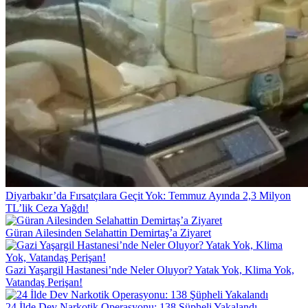
Diyarbakır’da Fırsatçılara Geçit Yok: Temmuz Ayında 2,3 Milyon
TL’lik Ceza Yağdı!
Güran Ailesinden Selahattin Demirtaş’a Ziyaret
Gazi Yaşargil Hastanesi’nde Neler Oluyor? Yatak Yok, Klima Yok,
Vatandaş Perişan!
24 İlde Dev Narkotik Operasyonu: 138 Şüpheli Yakalandı