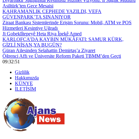
Diyarbakır Sağlığında Kesintisiz Hizmet Vizyonu: İl Sağlık Müdürü
Asiltürk’ten Gece Mesaisi
KAHRAMANLIK CEPHEDE YAZILDI, VEFA
GÜVENPARK’TA SINANIYOR
Ziraat Bankası Sistemlerinde Erişim Sorunu: Mobil, ATM ve POS
Hizmetleri Kesintiye Uğradı
Ji Gobeklîtepeyê Heta Riya Îpekê Amed
KARLOFÇA’DA KAYBIN MÜKÂFATI: SAMUR KÜRK,
GİZLİ NİŞAN,YA BUGÜN?
Güran Ailesinden Selahattin Demirtaş’a Ziyaret
Öğrenci Affı ve Üniversite Reform Paketi TBMM’den Geçti
09:32:52
Gizlilik
Hakkımızda
KÜNYE
İLETİŞİM