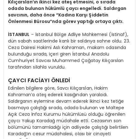
Kılıçarslan’ın ikinci kez ateş etmesini, o sırada
odada bulunan hükümlü çaycı engelledi. Saldırgan
savcının, daha önce “Kadına Karşı Şiddetin
Önlenmesi Bürosu”nda görev yaptığı ortaya çıktı.
İSTANBUL
– İstanbul Bölge Adliye Mahkemesi (İstinaf),
dün sabah saatlerinde kanlı bir saldırıya sahne oldu. 23.
Ceza Dairesi Hakimi Aslı Kahraman, makam odasında
bulunduğu sırada, içeri giren İstanbul Anadolu
Cumhuriyet Savcısı Muhammed Çağatay Kılıçarslan
tarafından silahla vuruldu.
ÇAYCI FACİAYI ÖNLEDİ
Edinilen bilgilere göre, Savcı Kılıçarslan, Hakim
Kahraman’a ateş ederek kasığından yaraladı.
Saldırganın eylemine devam ederek ikinci kez tetiğe
basmaya çalıştığı sırada, odada bulunan ve Maltepe
Açık Ceza İnfaz Kurumu hükümlüsü olduğu öğrenilen
çaycı Yakup Karadağ müdahale etti. Cezasının son
bölümünü tamamladığı için adliyede çalıştığı belirtilen
Karadağ’ın cesur müdahalesi, olası bir cinayeti