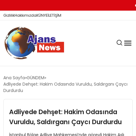
Barışı 
Gizlilik
Hakkımızda
KÜNYE
İLETİŞİM
KÖŞE YAZILARI
Ana Sayfa
GÜNDEM
Adliyede Dehşet: Hakim Odasında Vuruldu, Saldırganı Çaycı
Durdurdu
SİYASET
Adliyede Dehşet: Hakim Odasında
Vuruldu, Saldırganı Çaycı Durdurdu
DÜNYA
İstanbul Bölge Adliye Mahkemesi’nde görevli Hakim Aslı