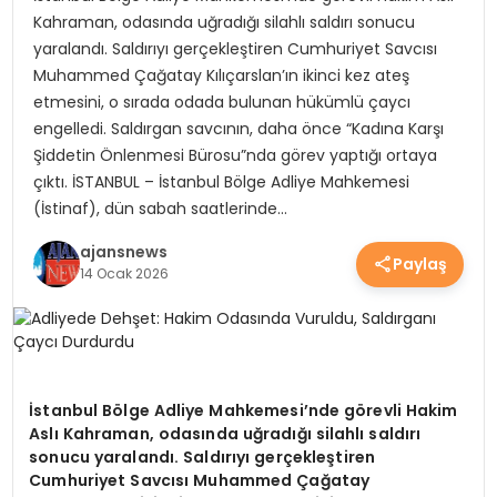
Kahraman, odasında uğradığı silahlı saldırı sonucu
YEREL HABERLER
yaralandı. Saldırıyı gerçekleştiren Cumhuriyet Savcısı
Muhammed Çağatay Kılıçarslan’ın ikinci kez ateş
etmesini, o sırada odada bulunan hükümlü çaycı
EKONOMİ
engelledi. Saldırgan savcının, daha önce “Kadına Karşı
Şiddetin Önlenmesi Bürosu”nda görev yaptığı ortaya
çıktı. İSTANBUL – İstanbul Bölge Adliye Mahkemesi
EĞİTİM
(İstinaf), dün sabah saatlerinde…
ajansnews
Paylaş
GÜNDEM
14 Ocak 2026
SAĞLIK
İstanbul Bölge Adliye Mahkemesi’nde görevli Hakim
Aslı Kahraman, odasında uğradığı silahlı saldırı
SPOR
sonucu yaralandı. Saldırıyı gerçekleştiren
Cumhuriyet Savcısı Muhammed Çağatay