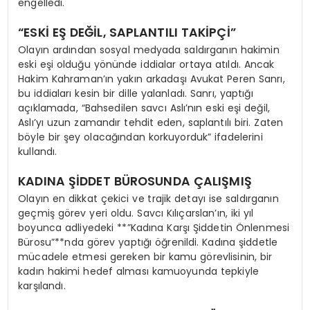
engelledi.
“ESKİ EŞ DEĞİL, SAPLANTILI TAKİPÇİ”
Olayın ardından sosyal medyada saldırganın hakimin
eski eşi olduğu yönünde iddialar ortaya atıldı. Ancak
Hakim Kahraman’ın yakın arkadaşı Avukat Peren Sanrı,
bu iddiaları kesin bir dille yalanladı. Sanrı, yaptığı
açıklamada, “Bahsedilen savcı Aslı’nın eski eşi değil,
Aslı’yı uzun zamandır tehdit eden, saplantılı biri. Zaten
böyle bir şey olacağından korkuyorduk” ifadelerini
kullandı.
KADINA ŞİDDET BÜROSUNDA ÇALIŞMIŞ
Olayın en dikkat çekici ve trajik detayı ise saldırganın
geçmiş görev yeri oldu. Savcı Kılıçarslan’ın, iki yıl
boyunca adliyedeki **”Kadına Karşı Şiddetin Önlenmesi
Bürosu”**nda görev yaptığı öğrenildi. Kadına şiddetle
mücadele etmesi gereken bir kamu görevlisinin, bir
kadın hakimi hedef alması kamuoyunda tepkiyle
karşılandı.