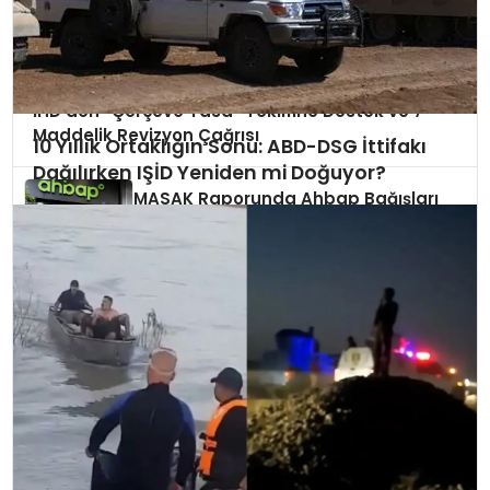
İHD’den “Çerçeve Yasa” Teklifine Destek ve 7
Maddelik Revizyon Çağrısı
10 Yıllık Ortaklığın Sonu: ABD-DSG İttifakı
Dağılırken IŞİD Yeniden mi Doğuyor?
MASAK Raporunda Ahbap Bağışları
Detaylandırıldı: Ünlü İsimlerin Yardım
Miktarları Ortaya Çıktı
Yargıda Disiplin Bilançosu: 84 Hâkim
ve Savcı Meslekten İhraç Edildi
Diyarbakır’da Fırsatçılara Geçit Yok:
Temmuz Ayında 2,3 Milyon TL’lik Ceza
Yağdı!
Güran Ailesinden Selahattin
Demirtaş’a Ziyaret