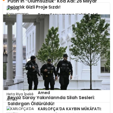
Putin’in “Ölümsüzlük” Kod Adı: 26 Milyar
Dolarlık Gizli Proje Sızdı!
Barışı Konuşmanın Vakti Geldi
KİTAP KAPANDI, DOSYA
KAPANMADI
KAHRAMANLIK CEPHEDE YAZILDI,
VEFA GÜVENPARK’TA SINANIYOR
Ji Gobeklîtepeyê Heta Riya Îpekê
Amed
Beyaz Saray Yakınlarında Silah Sesleri:
Saldırgan Öldürüldü!
KARLOFÇA’DA KAYBIN MÜKÂFATI: