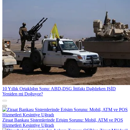
10 Yıllık Ortaklığın Sonu: ABD-DSG İttifakı Dağılırken IŞİD
Yeniden mi Doğuyor?
Ziraat Bankası Sistemlerinde Erişim Sorunu: Mobil, ATM ve POS
Hizmetleri Kesintiye Uğradı