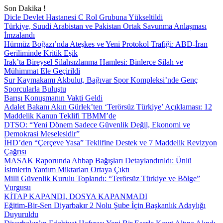
Son Dakika !
Dicle Devlet Hastanesi C Rol Grubuna Yükseltildi
Türkiye, Suudi Arabistan ve Pakistan Ortak Savunma Anlaşması
İmzalandı
Hürmüz Boğazı’nda Ateşkes ve Yeni Protokol Trafiği: ABD-İran
Geriliminde Kritik Eşik
Irak’ta Bireysel Silahsızlanma Hamlesi: Binlerce Silah ve
Mühimmat Ele Geçirildi
Sur Kaymakamı Akbulut, Bağıvar Spor Kompleksi’nde Genç
Sporcularla Buluştu
Barışı Konuşmanın Vakti Geldi
Adalet Bakanı Akın Gürlek’ten ‘Terörsüz Türkiye’ Açıklaması: 12
Maddelik Kanun Teklifi TBMM’de
DTSO: “Yeni Dönem Sadece Güvenlik Değil, Ekonomi ve
Demokrasi Meselesidir”
İHD’den “Çerçeve Yasa” Teklifine Destek ve 7 Maddelik Revizyon
Çağrısı
MASAK Raporunda Ahbap Bağışları Detaylandırıldı: Ünlü
İsimlerin Yardım Miktarları Ortaya Çıktı
Milli Güvenlik Kurulu Toplandı: “Terörsüz Türkiye ve Bölge”
Vurgusu
KİTAP KAPANDI, DOSYA KAPANMADI
Eğitim-Bir-Sen Diyarbakır 2 Nolu Şube İçin Başkanlık Adaylığı
Duyuruldu