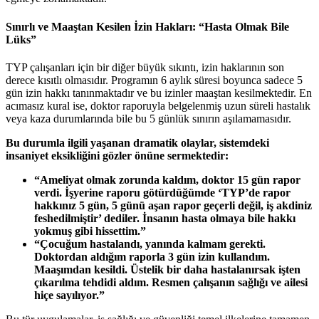
Sınırlı ve Maaştan Kesilen İzin Hakları: “Hasta Olmak Bile
Lüks”
TYP çalışanları için bir diğer büyük sıkıntı, izin haklarının son
derece kısıtlı olmasıdır. Programın 6 aylık süresi boyunca sadece 5
gün izin hakkı tanınmaktadır ve bu izinler maaştan kesilmektedir. En
acımasız kural ise, doktor raporuyla belgelenmiş uzun süreli hastalık
veya kaza durumlarında bile bu 5 günlük sınırın aşılamamasıdır.
Bu durumla ilgili yaşanan dramatik olaylar, sistemdeki
insaniyet eksikliğini gözler önüne sermektedir:
“Ameliyat olmak zorunda kaldım, doktor 15 gün rapor
verdi. İşyerine raporu götürdüğümde ‘TYP’de rapor
hakkınız 5 gün, 5 günü aşan rapor geçerli değil, iş akdiniz
feshedilmiştir’ dediler. İnsanın hasta olmaya bile hakkı
yokmuş gibi hissettim.”
“Çocuğum hastalandı, yanında kalmam gerekti.
Doktordan aldığım raporla 3 gün izin kullandım.
Maaşımdan kesildi. Üstelik bir daha hastalanırsak işten
çıkarılma tehdidi aldım. Resmen çalışanın sağlığı ve ailesi
hiçe sayılıyor.”