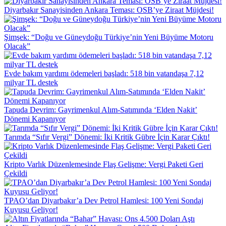
Diyarbakır Sanayisinden Ankara Teması: OSB’ye Ziraat Müjdesi!
Şimşek: “Doğu ve Güneydoğu Türkiye’nin Yeni Büyüme Motoru
Olacak”
Evde bakım yardımı ödemeleri başladı: 518 bin vatandaşa 7,12
milyar TL destek
Tapuda Devrim: Gayrimenkul Alım-Satımında ‘Elden Nakit’
Dönemi Kapanıyor
Tarımda “Sıfır Vergi” Dönemi: İki Kritik Gübre İçin Karar Çıktı!
Kripto Varlık Düzenlemesinde Flaş Gelişme: Vergi Paketi Geri
Çekildi
TPAO’dan Diyarbakır’a Dev Petrol Hamlesi: 100 Yeni Sondaj
Kuyusu Geliyor!