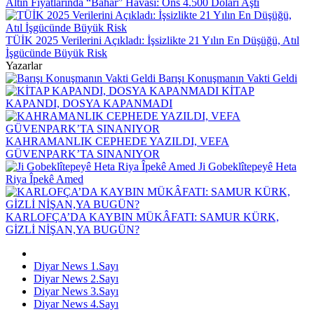
Altın Fiyatlarında “Bahar” Havası: Ons 4.500 Doları Aştı
TÜİK 2025 Verilerini Açıkladı: İşsizlikte 21 Yılın En Düşüğü, Atıl
İşgücünde Büyük Risk
Yazarlar
Barışı Konuşmanın Vakti Geldi
KİTAP
KAPANDI, DOSYA KAPANMADI
KAHRAMANLIK CEPHEDE YAZILDI, VEFA
GÜVENPARK’TA SINANIYOR
Ji Gobeklîtepeyê Heta
Riya Îpekê Amed
KARLOFÇA’DA KAYBIN MÜKÂFATI: SAMUR KÜRK,
GİZLİ NİŞAN,YA BUGÜN?
Diyar News 1.Sayı
Diyar News 2.Sayı
Diyar News 3.Sayı
Diyar News 4.Sayı