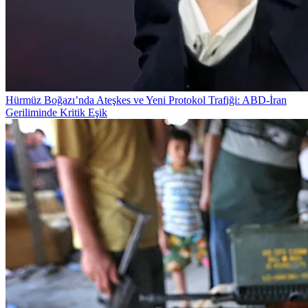
Hürmüz Boğazı’nda Ateşkes ve Yeni Protokol Trafiği: ABD-İran
Geriliminde Kritik Eşik