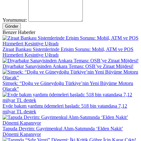
Yorumunuz:
Gönder
Benzer Haberler
Ziraat Bankası Sistemlerinde Erişim Sorunu: Mobil, ATM ve POS
Hizmetleri Kesintiye Uğradı
Diyarbakır Sanayisinden Ankara Teması: OSB’ye Ziraat Müjdesi!
Şimşek: “Doğu ve Güneydoğu Türkiye’nin Yeni Büyüme Motoru
Olacak”
Evde bakım yardımı ödemeleri başladı: 518 bin vatandaşa 7,12
milyar TL destek
Tapuda Devrim: Gayrimenkul Alım-Satımında ‘Elden Nakit’
Dönemi Kapanıyor