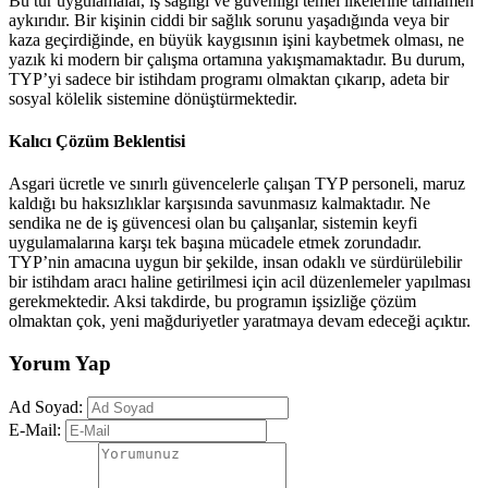
Bu tür uygulamalar, iş sağlığı ve güvenliği temel ilkelerine tamamen
aykırıdır. Bir kişinin ciddi bir sağlık sorunu yaşadığında veya bir
kaza geçirdiğinde, en büyük kaygısının işini kaybetmek olması, ne
yazık ki modern bir çalışma ortamına yakışmamaktadır. Bu durum,
TYP’yi sadece bir istihdam programı olmaktan çıkarıp, adeta bir
sosyal kölelik sistemine dönüştürmektedir.
Kalıcı Çözüm Beklentisi
Asgari ücretle ve sınırlı güvencelerle çalışan TYP personeli, maruz
kaldığı bu haksızlıklar karşısında savunmasız kalmaktadır. Ne
sendika ne de iş güvencesi olan bu çalışanlar, sistemin keyfi
uygulamalarına karşı tek başına mücadele etmek zorundadır.
TYP’nin amacına uygun bir şekilde, insan odaklı ve sürdürülebilir
bir istihdam aracı haline getirilmesi için acil düzenlemeler yapılması
gerekmektedir. Aksi takdirde, bu programın işsizliğe çözüm
olmaktan çok, yeni mağduriyetler yaratmaya devam edeceği açıktır.
Yorum Yap
Ad Soyad:
E-Mail: