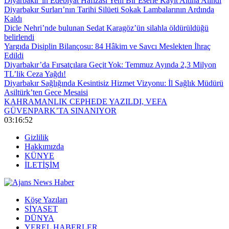
Diyarbakır’ın Edebiyat Hafızası Yeni Bir Eserle Kayıt Altına Alındı
Diyarbakır Surları’nın Tarihi Silüeti Sokak Lambalarının Ardında
Kaldı
Dicle Nehri’nde bulunan Sedat Karagöz’ün silahla öldürüldüğü
belirlendi
Yargıda Disiplin Bilançosu: 84 Hâkim ve Savcı Meslekten İhraç
Edildi
Diyarbakır’da Fırsatçılara Geçit Yok: Temmuz Ayında 2,3 Milyon
TL’lik Ceza Yağdı!
Diyarbakır Sağlığında Kesintisiz Hizmet Vizyonu: İl Sağlık Müdürü
Asiltürk’ten Gece Mesaisi
KAHRAMANLIK CEPHEDE YAZILDI, VEFA
GÜVENPARK’TA SINANIYOR
03:16:53
Gizlilik
Hakkımızda
KÜNYE
İLETİŞİM
Köşe Yazıları
SİYASET
DÜNYA
YEREL HABERLER