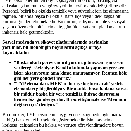
TYP personellerinin en büyük şikayetlerinden biri, başlangıçta
anlaşılan iş tanımının ve görev yerinin keyfi olarak değiştirilmesidir.
Personel, belirli bir okulda temizlik veya güvenlik için işe alınmasına
rağmen, bir anda başka bir okula, hatta ilçe veya ildeki başka bir
kuruma gönderilebilmektedir. Bu durum, çalışanların aile ve sosyal
yaşam düzenlerini altüst etmekte, günlük hayatlarını planlamalarını
imkansız hale getirmektedir.
Sosyal medyada ve şikayet platformlarında paylaşılan
yorumlar, bu mobbingin boyutlarını açıkça ortaya
koymaktadır:
“Başka okula görevlendiriliyorum, gitmezsem işime son
verileceği söyleniyor. Kendi okulumda yapmam gereken
işleri aksatıyorum ama kimse umursamıyor. Resmen köle
gibi her yere gönderiliyoruz.”
“TYP elemanları, MEB’in ‘her işe koşturulacak’ yedek
elemanları gibi görülüyor. Bir okulda boya badana varsa,
bir müdür başka bir yere temizliğe ihtiyaç duyuyorsa
hemen bizi gönderiyorlar. İtiraz ettiğimizde ise ‘Memnun
değilsen çık’ deniyor.”
Bu örnekler, TYP personelinin iş güvencesizliği nedeniyle maruz
kaldığı baskıyı net bir şekilde göstermektedir. İşini kaybetme
korkusu, çalışanları bu haksız ve yorucu görevlendirmelere boyun
eğmeye zorlamaktadır.