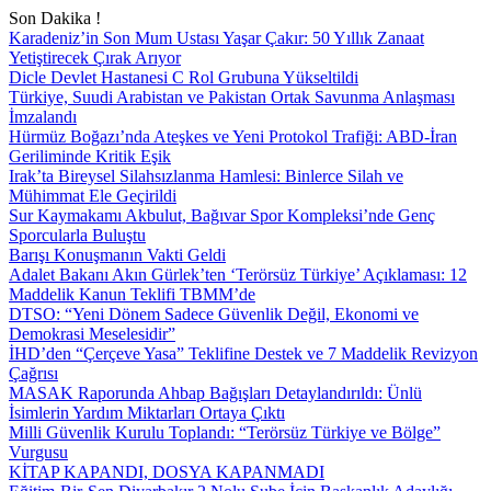
Son Dakika !
Karadeniz’in Son Mum Ustası Yaşar Çakır: 50 Yıllık Zanaat
Yetiştirecek Çırak Arıyor
Dicle Devlet Hastanesi C Rol Grubuna Yükseltildi
Türkiye, Suudi Arabistan ve Pakistan Ortak Savunma Anlaşması
İmzalandı
Hürmüz Boğazı’nda Ateşkes ve Yeni Protokol Trafiği: ABD-İran
Geriliminde Kritik Eşik
Irak’ta Bireysel Silahsızlanma Hamlesi: Binlerce Silah ve
Mühimmat Ele Geçirildi
Sur Kaymakamı Akbulut, Bağıvar Spor Kompleksi’nde Genç
Sporcularla Buluştu
Barışı Konuşmanın Vakti Geldi
Adalet Bakanı Akın Gürlek’ten ‘Terörsüz Türkiye’ Açıklaması: 12
Maddelik Kanun Teklifi TBMM’de
DTSO: “Yeni Dönem Sadece Güvenlik Değil, Ekonomi ve
Demokrasi Meselesidir”
İHD’den “Çerçeve Yasa” Teklifine Destek ve 7 Maddelik Revizyon
Çağrısı
MASAK Raporunda Ahbap Bağışları Detaylandırıldı: Ünlü
İsimlerin Yardım Miktarları Ortaya Çıktı
Milli Güvenlik Kurulu Toplandı: “Terörsüz Türkiye ve Bölge”
Vurgusu
KİTAP KAPANDI, DOSYA KAPANMADI