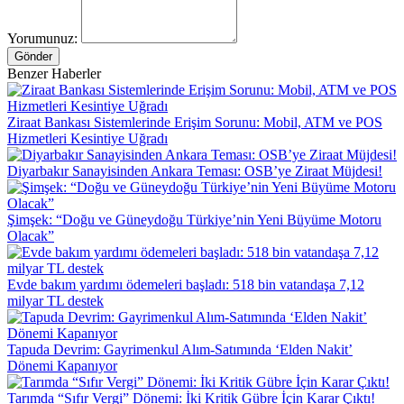
Yorumunuz:
Gönder
Benzer Haberler
Ziraat Bankası Sistemlerinde Erişim Sorunu: Mobil, ATM ve POS
Hizmetleri Kesintiye Uğradı
Diyarbakır Sanayisinden Ankara Teması: OSB’ye Ziraat Müjdesi!
Şimşek: “Doğu ve Güneydoğu Türkiye’nin Yeni Büyüme Motoru
Olacak”
Evde bakım yardımı ödemeleri başladı: 518 bin vatandaşa 7,12
milyar TL destek
Tapuda Devrim: Gayrimenkul Alım-Satımında ‘Elden Nakit’
Dönemi Kapanıyor
Tarımda “Sıfır Vergi” Dönemi: İki Kritik Gübre İçin Karar Çıktı!