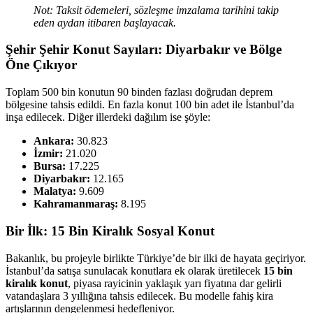
Not: Taksit ödemeleri, sözleşme imzalama tarihini takip
eden aydan itibaren başlayacak.
Şehir Şehir Konut Sayıları: Diyarbakır ve Bölge
Öne Çıkıyor
Toplam 500 bin konutun 90 binden fazlası doğrudan deprem
bölgesine tahsis edildi. En fazla konut 100 bin adet ile İstanbul’da
inşa edilecek. Diğer illerdeki dağılım ise şöyle:
Ankara:
30.823
İzmir:
21.020
Bursa:
17.225
Diyarbakır:
12.165
Malatya:
9.609
Kahramanmaraş:
8.195
Bir İlk: 15 Bin Kiralık Sosyal Konut
Bakanlık, bu projeyle birlikte Türkiye’de bir ilki de hayata geçiriyor.
İstanbul’da satışa sunulacak konutlara ek olarak üretilecek
15 bin
kiralık konut
, piyasa rayicinin yaklaşık yarı fiyatına dar gelirli
vatandaşlara 3 yıllığına tahsis edilecek. Bu modelle fahiş kira
artışlarının dengelenmesi hedefleniyor.