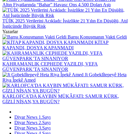
Altın Fiyatlarında “Bahar” Havası: Ons 4.500 Doları Aştı
TÜİK 2025 Verilerini Açıkladı: İşsizlikte 21 Yılın En Düşüğü, Atıl
İşgücünde Büyük Risk
Yazarlar
Barışı Konuşmanın Vakti Geldi
KİTAP
KAPANDI, DOSYA KAPANMADI
KAHRAMANLIK CEPHEDE YAZILDI, VEFA
GÜVENPARK’TA SINANIYOR
Ji Gobeklîtepeyê Heta
Riya Îpekê Amed
KARLOFÇA’DA KAYBIN MÜKÂFATI: SAMUR KÜRK,
GİZLİ NİŞAN,YA BUGÜN?
Diyar News 1.Sayı
Diyar News 2.Sayı
Diyar News 3.Sayı
Diyar News 4.Sayı