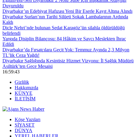
Eğitim-Bir-Sen Diyarbakır 2 Nolu Şube İçin Başkanlık Adaylığı
Duyuruldu
Diyarbakır’ın Edebiyat Hafızası Yeni Bir Eserle Kayıt Altına Alındı
Diyarbakır Surları’nın Tarihi Silüeti Sokak Lambalarının Ardında
Kaldı
Dicle Nehri’nde bulunan Sedat Karagöz’ün silahla öldürüldüğü
belirlendi
Yargıda Disiplin Bilançosu: 84 Hâkim ve Savcı Meslekten İhraç
Edildi
Diyarbakır’da Fırsatçılara Geçit Yok: Temmuz Ayında 2,3 Milyon
TL’lik Ceza Yağdı!
Diyarbakır Sağlığında Kesintisiz Hizmet Vizyonu: İl Sağlık Müdürü
Asiltürk’ten Gece Mesaisi
16:59:44
Gizlilik
Hakkımızda
KÜNYE
İLETİŞİM
Köşe Yazıları
SİYASET
DÜNYA
YEREL HABERLER