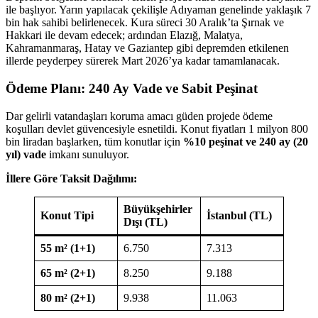
ile başlıyor. Yarın yapılacak çekilişle Adıyaman genelinde yaklaşık 7
bin hak sahibi belirlenecek. Kura süreci 30 Aralık’ta Şırnak ve
Hakkari ile devam edecek; ardından Elazığ, Malatya,
Kahramanmaraş, Hatay ve Gaziantep gibi depremden etkilenen
illerde peyderpey sürerek Mart 2026’ya kadar tamamlanacak.
Ödeme Planı: 240 Ay Vade ve Sabit Peşinat
Dar gelirli vatandaşları koruma amacı güden projede ödeme
koşulları devlet güvencesiyle esnetildi. Konut fiyatları 1 milyon 800
bin liradan başlarken, tüm konutlar için
%10 peşinat ve 240 ay (20
yıl) vade
imkanı sunuluyor.
İllere Göre Taksit Dağılımı:
Büyükşehirler
Konut Tipi
İstanbul (TL)
Dışı (TL)
55 m² (1+1)
6.750
7.313
65 m² (2+1)
8.250
9.188
80 m² (2+1)
9.938
11.063