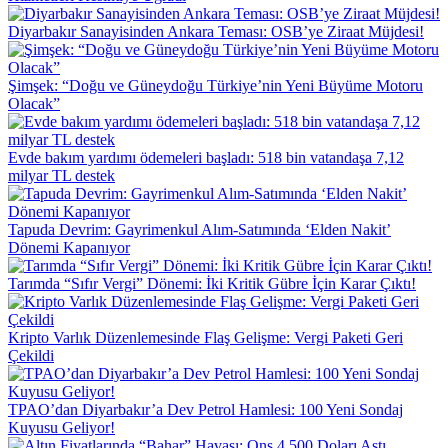
Diyarbakır Sanayisinden Ankara Teması: OSB’ye Ziraat Müjdesi!
Şimşek: “Doğu ve Güneydoğu Türkiye’nin Yeni Büyüme Motoru
Olacak”
Evde bakım yardımı ödemeleri başladı: 518 bin vatandaşa 7,12
milyar TL destek
Tapuda Devrim: Gayrimenkul Alım-Satımında ‘Elden Nakit’
Dönemi Kapanıyor
Tarımda “Sıfır Vergi” Dönemi: İki Kritik Gübre İçin Karar Çıktı!
Kripto Varlık Düzenlemesinde Flaş Gelişme: Vergi Paketi Geri
Çekildi
TPAO’dan Diyarbakır’a Dev Petrol Hamlesi: 100 Yeni Sondaj
Kuyusu Geliyor!