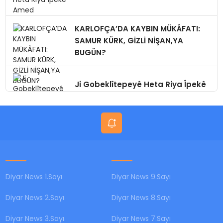
KARLOFÇA’DA KAYBIN MÜKÂFATI:
SAMUR KÜRK, GİZLİ NİŞAN,YA
BUGÜN?
Ji Gobeklîtepeyê Heta Riya Îpekê
Amed
Diyar News 1.Sayı
Diyar News 9.Sayı
Diyar News 2.Sayı
Diyar News 8.Sayı
Diyar News 3.Sayı
Diyar News 7.Sayı