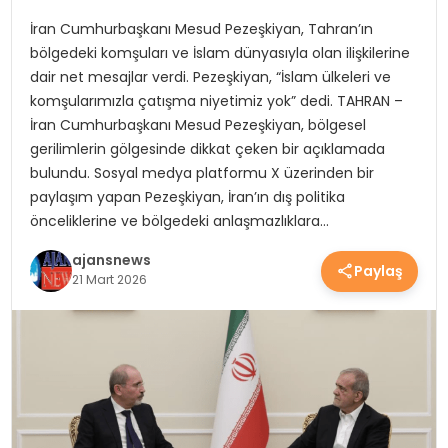
YEREL HABERLER
İran Cumhurbaşkanı Mesud Pezeşkiyan, Tahran’ın
bölgedeki komşuları ve İslam dünyasıyla olan ilişkilerine
dair net mesajlar verdi. Pezeşkiyan, “İslam ülkeleri ve
EKONOMİ
komşularımızla çatışma niyetimiz yok” dedi. TAHRAN –
İran Cumhurbaşkanı Mesud Pezeşkiyan, bölgesel
gerilimlerin gölgesinde dikkat çeken bir açıklamada
bulundu. Sosyal medya platformu X üzerinden bir
EĞİTİM
paylaşım yapan Pezeşkiyan, İran’ın dış politika
önceliklerine ve bölgedeki anlaşmazlıklara…
GÜNDEM
ajansnews
Paylaş
21 Mart 2026
SAĞLIK
SPOR