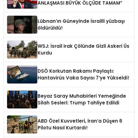
ANLAŞMASI BÜYÜK ÖLÇÜDE TAMAM”
Lübnan’ın Güneyinde İsrailli yüzbaşı
öldürüldü!
WSJ: İsrail Irak Çölünde Gizli Askeri Üs
Kurdu
DSÖ Korkutan Rakamı Paylaştı:
Hantavirüs Vaka Sayısı 7’ye Yükseldi!
Beyaz Saray Muhabirleri Yemeğinde
Silah Sesleri: Trump Tahliye Edildi
ABD Özel Kuvvetleri, İran’a Düşen 6
Pilotu Nasıl Kurtardı!