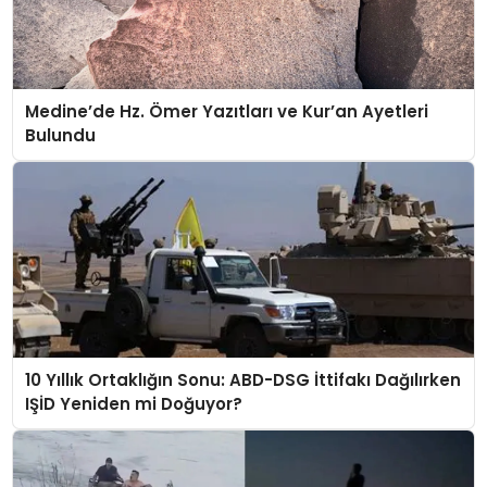
Medine’de Hz. Ömer Yazıtları ve Kur’an Ayetleri
Bulundu
10 Yıllık Ortaklığın Sonu: ABD-DSG İttifakı Dağılırken
IŞİD Yeniden mi Doğuyor?