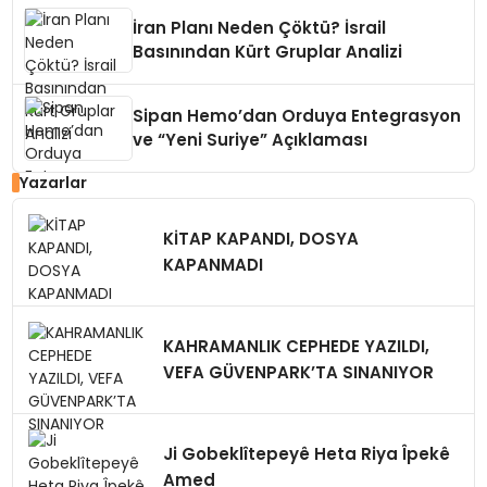
İran Planı Neden Çöktü? İsrail
Basınından Kürt Gruplar Analizi
Sipan Hemo’dan Orduya Entegrasyon
ve “Yeni Suriye” Açıklaması
Yazarlar
KİTAP KAPANDI, DOSYA
KAPANMADI
KAHRAMANLIK CEPHEDE YAZILDI,
VEFA GÜVENPARK’TA SINANIYOR
Ji Gobeklîtepeyê Heta Riya Îpekê
Amed