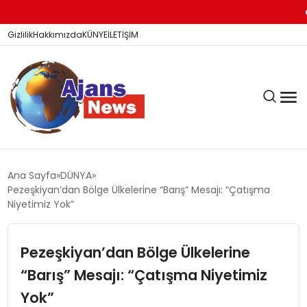
KİTAP
Gizlilik
Hakkımızda
KÜNYE
İLETİŞİM
KÖŞE YAZILARI
Ana Sayfa
DÜNYA
Pezeşkiyan’dan Bölge Ülkelerine “Barış” Mesajı: “Çatışma
Niyetimiz Yok”
SİYASET
Pezeşkiyan’dan Bölge Ülkelerine
“Barış” Mesajı: “Çatışma Niyetimiz
DÜNYA
Yok”