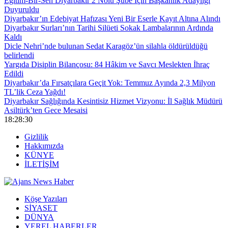
Eğitim-Bir-Sen Diyarbakır 2 Nolu Şube İçin Başkanlık Adaylığı
Duyuruldu
Diyarbakır’ın Edebiyat Hafızası Yeni Bir Eserle Kayıt Altına Alındı
Diyarbakır Surları’nın Tarihi Silüeti Sokak Lambalarının Ardında
Kaldı
Dicle Nehri’nde bulunan Sedat Karagöz’ün silahla öldürüldüğü
belirlendi
Yargıda Disiplin Bilançosu: 84 Hâkim ve Savcı Meslekten İhraç
Edildi
Diyarbakır’da Fırsatçılara Geçit Yok: Temmuz Ayında 2,3 Milyon
TL’lik Ceza Yağdı!
Diyarbakır Sağlığında Kesintisiz Hizmet Vizyonu: İl Sağlık Müdürü
Asiltürk’ten Gece Mesaisi
18:28:31
Gizlilik
Hakkımızda
KÜNYE
İLETİŞİM
Köşe Yazıları
SİYASET
DÜNYA
YEREL HABERLER