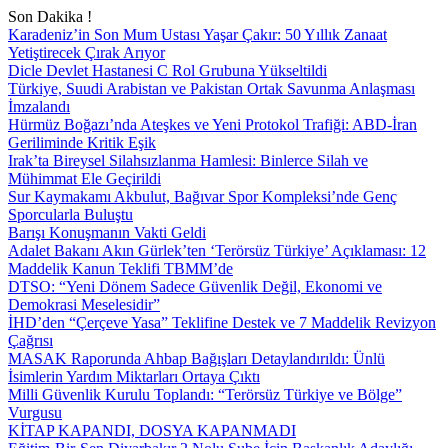
Son Dakika !
Karadeniz’in Son Mum Ustası Yaşar Çakır: 50 Yıllık Zanaat
Yetiştirecek Çırak Arıyor
Dicle Devlet Hastanesi C Rol Grubuna Yükseltildi
Türkiye, Suudi Arabistan ve Pakistan Ortak Savunma Anlaşması
İmzalandı
Hürmüz Boğazı’nda Ateşkes ve Yeni Protokol Trafiği: ABD-İran
Geriliminde Kritik Eşik
Irak’ta Bireysel Silahsızlanma Hamlesi: Binlerce Silah ve
Mühimmat Ele Geçirildi
Sur Kaymakamı Akbulut, Bağıvar Spor Kompleksi’nde Genç
Sporcularla Buluştu
Barışı Konuşmanın Vakti Geldi
Adalet Bakanı Akın Gürlek’ten ‘Terörsüz Türkiye’ Açıklaması: 12
Maddelik Kanun Teklifi TBMM’de
DTSO: “Yeni Dönem Sadece Güvenlik Değil, Ekonomi ve
Demokrasi Meselesidir”
İHD’den “Çerçeve Yasa” Teklifine Destek ve 7 Maddelik Revizyon
Çağrısı
MASAK Raporunda Ahbap Bağışları Detaylandırıldı: Ünlü
İsimlerin Yardım Miktarları Ortaya Çıktı
Milli Güvenlik Kurulu Toplandı: “Terörsüz Türkiye ve Bölge”
Vurgusu
KİTAP KAPANDI, DOSYA KAPANMADI