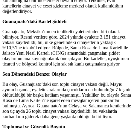
kullanıldığına dair incelemeler devam ediyor. Yetkililer, evin
kartellerin cinayet ve ceset gizleme merkezi olarak kullanıldığını
değerlendiriyor.
Guanajuato’daki Kartel Şiddeti
Guanajuato, Meksika’nın en tehlikeli eyaletlerinden biri olarak
biliniyor. Resmi verilere göre, 2024 yılında eyalette 3.151 cinayet
vakası kaydedildi; bu, ülke genelindeki cinayetlerin yaklaşık
%10,5’ine tekabül ediyor. Bölgede, Santa Rosa de Lima Karteli ile
Jalisco Yeni Nesil Karteli (CJNG) arasındaki çatışmalar, şiddet
olaylarının ana kaynağı olarak öne çıkıyor. Bu karteller, uyuşturucu
ticareti ve bölgesel kontrol için sık sık kanlı çatışmalara giriyor.
Son Dönemdeki Benzer Olaylar
Bu olay, Guanajuato’daki son toplu cinayet vakası değil. Mayıs
ayının başında, eyalette aralarında çocukların da bulunduğu 7 kişinin
öldürüldüğü bir başka katliam yaşanmıştı. Yetkililer, bu olayda Santa
Rosa de Lima Karteli’ne işaret eden mesajlar içeren pankartlar
bulmuştu. Ayrıca, Guanajuato’nun Celaya ve Salamanca kentlerinde
son üç ayda 26 toplu cinayet vakası kaydedildi; bu vakalarda
kurbanların giderek daha genç yaşlarda olduğu belirtiliyor.
Toplumsal ve Güvenlik Boyutu