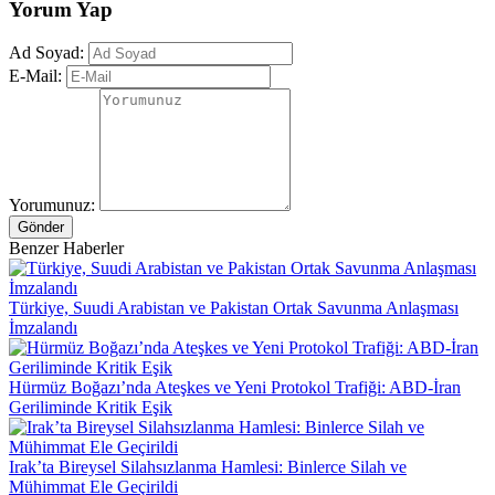
Yorum Yap
Ad Soyad:
E-Mail:
Yorumunuz:
Gönder
Benzer Haberler
Türkiye, Suudi Arabistan ve Pakistan Ortak Savunma Anlaşması
İmzalandı
Hürmüz Boğazı’nda Ateşkes ve Yeni Protokol Trafiği: ABD-İran
Geriliminde Kritik Eşik
Irak’ta Bireysel Silahsızlanma Hamlesi: Binlerce Silah ve
Mühimmat Ele Geçirildi