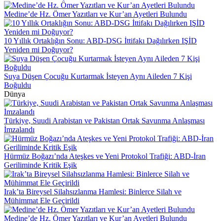
Medine’de Hz. Ömer Yazıtları ve Kur’an Ayetleri Bulundu
10 Yıllık Ortaklığın Sonu: ABD-DSG İttifakı Dağılırken IŞİD
Yeniden mi Doğuyor?
Suya Düşen Çocuğu Kurtarmak İsteyen Aynı Aileden 7 Kişi
Boğuldu
Dünya
Türkiye, Suudi Arabistan ve Pakistan Ortak Savunma Anlaşması
İmzalandı
Hürmüz Boğazı’nda Ateşkes ve Yeni Protokol Trafiği: ABD-İran
Geriliminde Kritik Eşik
Irak’ta Bireysel Silahsızlanma Hamlesi: Binlerce Silah ve
Mühimmat Ele Geçirildi
Medine’de Hz. Ömer Yazıtları ve Kur’an Ayetleri Bulundu