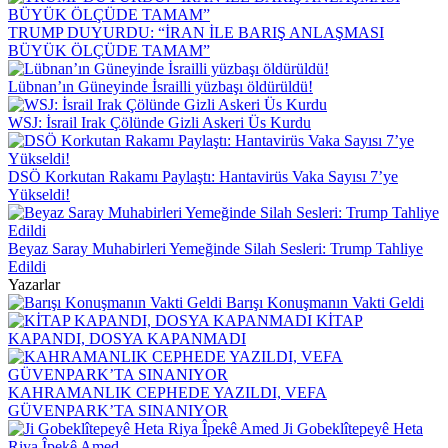
TRUMP DUYURDU: “İRAN İLE BARIŞ ANLAŞMASI
BÜYÜK ÖLÇÜDE TAMAM”
Lübnan’ın Güneyinde İsrailli yüzbaşı öldürüldü!
WSJ: İsrail Irak Çölünde Gizli Askeri Üs Kurdu
DSÖ Korkutan Rakamı Paylaştı: Hantavirüs Vaka Sayısı 7’ye
Yükseldi!
Beyaz Saray Muhabirleri Yemeğinde Silah Sesleri: Trump Tahliye
Edildi
Yazarlar
Barışı Konuşmanın Vakti Geldi
KİTAP
KAPANDI, DOSYA KAPANMADI
KAHRAMANLIK CEPHEDE YAZILDI, VEFA
GÜVENPARK’TA SINANIYOR
Ji Gobeklîtepeyê Heta
Riya Îpekê Amed