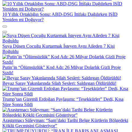
10 Yıllık Ortaklığın Sonu: ABD-DSG İttifakı Dağılırken IŞİD
Yeniden mi Doğuyor?
Suya Düşen Çocuğu Kurtarmak İsteyen Aynı Aileden 7 Kişi
Boğuldu
Putin’in “Ölümsüzlük” Kod Adı: 26 Milyar Dolarlık Gizli Proje
Sızdı!
Beyaz Saray Yakınlarında Silah Sesleri: Saldırgan Öldürüldü!
Trump’tan Gizemli Erdoğan Paylaşımı: “Teşekkürler” Dedi, Kısa
Süre Sonra Sildi
Araştırmacı Süleyman: “Şam’daki Tarihi Belge Kürtlerin Bölgedeki
Köklü Geçmişini Gösteriyor”