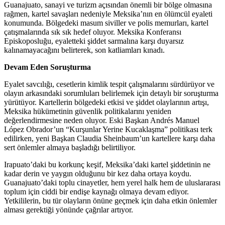
Guanajuato, sanayi ve turizm açısından önemli bir bölge olmasına
rağmen, kartel savaşları nedeniyle Meksika’nın en ölümcül eyaleti
konumunda. Bölgedeki masum siviller ve polis memurları, kartel
çatışmalarında sık sık hedef oluyor. Meksika Konferansı
Episkoposluğu, eyaletteki şiddet sarmalına karşı duyarsız
kalınamayacağını belirterek, son katliamları kınadı.
Devam Eden Soruşturma
Eyalet savcılığı, cesetlerin kimlik tespit çalışmalarını sürdürüyor ve
olayın arkasındaki sorumluları belirlemek için detaylı bir soruşturma
yürütüyor. Kartellerin bölgedeki etkisi ve şiddet olaylarının artışı,
Meksika hükümetinin güvenlik politikalarını yeniden
değerlendirmesine neden oluyor. Eski Başkan Andrés Manuel
López Obrador’un “Kurşunlar Yerine Kucaklaşma” politikası terk
edilirken, yeni Başkan Claudia Sheinbaum’un kartellere karşı daha
sert önlemler almaya başladığı belirtiliyor.
Irapuato’daki bu korkunç keşif, Meksika’daki kartel şiddetinin ne
kadar derin ve yaygın olduğunu bir kez daha ortaya koydu.
Guanajuato’daki toplu cinayetler, hem yerel halk hem de uluslararası
toplum için ciddi bir endişe kaynağı olmaya devam ediyor.
Yetkililerin, bu tür olayların önüne geçmek için daha etkin önlemler
alması gerektiği yönünde çağrılar artıyor.