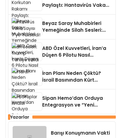
Paylaştı: Hantavirüs Vaka
Sayısı 7’ye Yükseldi!
Beyaz Saray Muhabirleri
Yemeğinde Silah Sesleri:
Trump Tahliye Edildi
ABD Özel Kuvvetleri, İran’a
Düşen 6 Pilotu Nasıl
Kurtardı!
İran Planı Neden Çöktü?
İsrail Basınından Kürt
Gruplar Analizi
Sipan Hemo’dan Orduya
Entegrasyon ve “Yeni
Suriye” Açıklaması
Yazarlar
Barışı Konuşmanın Vakti