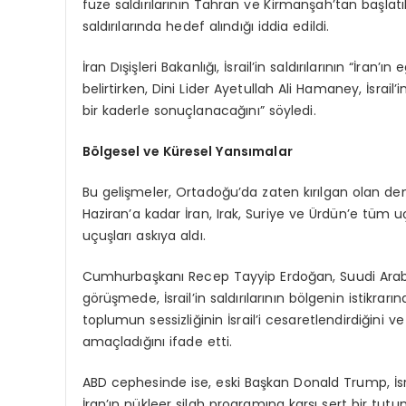
füze saldırılarının Tahran ve Kirmanşah’tan başlatıl
saldırılarında hedef alındığı iddia edildi.
İran Dışişleri Bakanlığı, İsrail’in saldırılarının “İr
belirtirken, Dini Lider Ayetullah Ali Hamaney, İsrail’i
bir kaderle sonuçlanacağını” söyledi.
Bölgesel ve Küresel Yansımalar
Bu gelişmeler, Ortadoğu’da zaten kırılgan olan de
Haziran’a kadar İran, Irak, Suriye ve Ürdün’e tüm u
uçuşları askıya aldı.
Cumhurbaşkanı Recep Tayyip Erdoğan, Suudi Arab
görüşmede, İsrail’in saldırılarının bölgenin istikrar
toplumun sessizliğinin İsrail’i cesaretlendirdiğini 
amaçladığını ifade etti.
ABD cephesinde ise, eski Başkan Donald Trump, İsrai
İran’ın nükleer silah programına karşı sert bir tutum