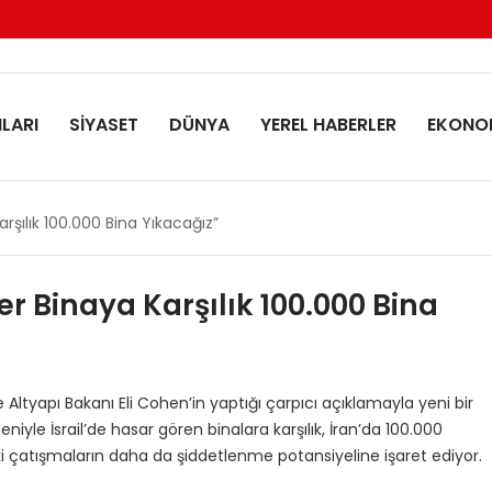
LARI
SİYASET
DÜNYA
YEREL HABERLER
EKONO
Karşılık 100.000 Bina Yıkacağız”
Her Binaya Karşılık 100.000 Bina
 ve Altyapı Bakanı Eli Cohen’in yaptığı çarpıcı açıklamayla yeni bir
niyle İsrail’de hasar gören binalara karşılık, İran’da 100.000
eki çatışmaların daha da şiddetlenme potansiyeline işaret ediyor.