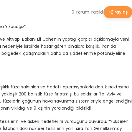
0 Yorum Yapıldı
Paylaş
rji ve Altyapı Bakanı Eli Cohen’in yaptığı çarpıcı açıklamayla yeni
ı nedeniyle İsrail’de hasar gören binalara karşılık, İran’da
ma, bölgedeki çatışmaların daha da şiddetlenme potansiyeline
ılıklı füze saldırıları ve hedefli operasyonlarla doruk noktasına
k yaklaşık 200 balistik füze fırlatmış, bu saldırılar Tel Aviv ve
u, füzelerin çoğunun hava savunma sistemleriyle engellendiğini
 yıkıldığı ve 9 kişinin yaralandığı bildirildi.
er tesislerini ve askeri hedeflerini vurduğunu duyurdu. “Yükselen
 İsfahan’daki nükleer tesislerin yanı sıra İran Genelkurmay