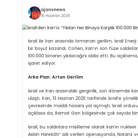
ajansnews
15 Haziran 2025
İsrail ile İran arasında tırmanan gerilim, İsrail Ene
bir boyut kazandı. Cohen, İran’ın son füze saldırılar
100.000 binanın yıkılacağını iddia etti. Bu açıkla
işaret ediyor.
Arka Plan: Artan Gerilim
İsrail ve İran arasındaki gerginlik, son dönemde karş
ulaştı. İran, 13 Haziran 2025 tarihinde İsrail’e yöneli
çevresinde maddi hasara yol açmıştı. İsrail ordus
açıklasa da, Ramat Gan bölgesinde çok sayıda binanın
İsrail, bu saldırılara misilleme olarak İran’ın nükle
Aslan Harekâtı” adı verilen operasyonda, Natanz ve