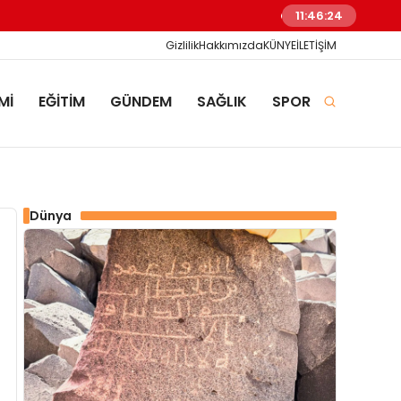
Sur Kaymakamı Akbulut, 
11:46:25
Gizlilik
Hakkımızda
KÜNYE
İLETİŞİM
Mİ
EĞİTİM
GÜNDEM
SAĞLIK
SPOR
Dünya