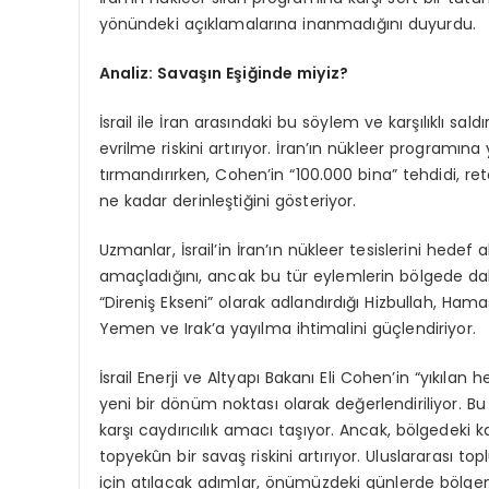
yönündeki açıklamalarına inanmadığını duyurdu.
Analiz: Savaşın Eşiğinde miyiz?
İsrail ile İran arasındaki bu söylem ve karşılıklı s
evrilme riskini artırıyor. İran’ın nükleer programına y
tırmandırırken, Cohen’in “100.000 bina” tehdidi, reto
ne kadar derinleştiğini gösteriyor.
Uzmanlar, İsrail’in İran’ın nükleer tesislerini hedef
amaçladığını, ancak bu tür eylemlerin bölgede daha ge
“Direniş Ekseni” olarak adlandırdığı Hizbullah, Ham
Yemen ve Irak’a yayılma ihtimalini güçlendiriyor.
İsrail Enerji ve Altyapı Bakanı Eli Cohen’in “yıkılan h
yeni bir dönüm noktası olarak değerlendiriliyor.
karşı caydırıcılık amacı taşıyor. Ancak, bölgedeki ka
topyekûn bir savaş riskini artırıyor. Uluslararası t
için atılacak adımlar, önümüzdeki günlerde bölgen