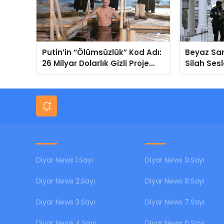
Putin’in “Ölümsüzlük” Kod Adı:
Beyaz Sar
26 Milyar Dolarlık Gizli Proje
Silah Sesl
Sızdı!
Öldürüldü
Diyar News 1.Sayı
Diyar News 9.Sayı
Diyar News 2.Sayı
Diyar News 8.Sayı
Diyar News 3.Sayı
Diyar News 7.Sayı
Diyar News 4.Sayı
Diyar News 6.Sayı