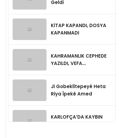
Geldi
KİTAP KAPANDI, DOSYA
KAPANMADI
KAHRAMANLIK CEPHEDE
YAZILDI, VEFA
GÜVENPARK’TA
SINANIYOR
Ji Gobeklîtepeyê Heta
Riya Îpekê Amed
KARLOFÇA’DA KAYBIN
MÜKÂFATI: SAMUR KÜRK,
GİZLİ NİŞAN,YA BUGÜN?