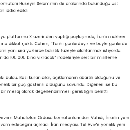
omutanı Hüseyin Selami’nin de aralarında bulunduğu üst
n iddia edildi.
edya platformu X üzerinden yaptığı paylaşımda, İran’ın nükleer
larına dikkat çekti. Cohen, “Tarihi günlerdeyiz ve böyle günlerde
rın yanı sıra yüzlerce balistik füzeyle silahlanmak istiyordu.
an’da 100.000 bina yıkılacak” ifadeleriyle sert bir misilleme
 buldu. Bazı kullanıcılar, açıklamanın abartılı olduğunu ve
lik bir güç gösterisi olduğunu savundu. Diğerleri ise bu
bir mesaj olarak değerlendirilmesi gerektiğini belirtti.
an Devrim Muhafızları Ordusu komutanlarından Vahidi, İsrail’in yeni
evam edeceğini açıkladı. İran medyası, Tel Aviv’e yönelik yeni