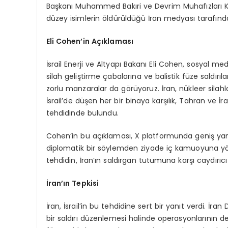
Başkanı Muhammed Bakıri ve Devrim Muhafızları K
düzey isimlerin öldürüldüğü İran medyası tarafında
Eli Cohen’in Açıklaması
İsrail Enerji ve Altyapı Bakanı Eli Cohen, sosyal m
silah geliştirme çabalarına ve balistik füze saldırı
zorlu manzaralar da görüyoruz. İran, nükleer silahla
İsrail’de düşen her bir binaya karşılık, Tahran ve İr
tehdidinde bulundu.
Cohen’in bu açıklaması, X platformunda geniş yankı
diplomatik bir söylemden ziyade iç kamuoyuna yöne
tehdidin, İran’ın saldırgan tutumuna karşı caydırıcı 
İran’ın Tepkisi
İran, İsrail’in bu tehdidine sert bir yanıt verdi. İr
bir saldırı düzenlemesi halinde operasyonlarının d