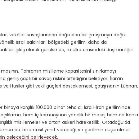
aldırılar, vekâlet savaşlarından doğrudan bir çatışmaya doğru
önelik İsrail saldırıları, bölgedeki gerilimi daha da
rik bir çıkış olarak görülse de, iki ülke arasındaki düşmanlığın
 almasının, Tahran’ın misilleme kapasitesini sınırlamayı
niş çaplı bir savaş riskini artırdığını belirtiyor. İran’ın
as ve Husiler gibi vekil güçleri desteklemesi, çatışmanın Lübnan,
er binaya karşılık 100.000 bina” tehdidi, İsrail-İran geriliminde
 Bu açıklama, hem iç kamuoyuna yönelik bir mesaj hem de İran’a
rşılıklı misillemeler ve artan askeri hareketlilik, Ortadoğu’da
oplumun bu krize nasıl yanıt vereceği ve gerilimin düşürülmesi
in geleceğini belirleyecek.