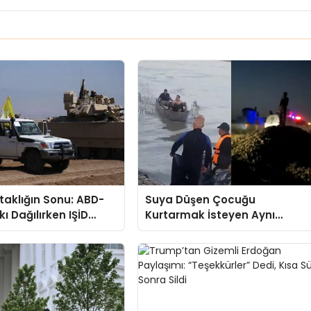
Ortaklığın Sonu: ABD-
Suya Düşen Çocuğu
kı Dağılırken IŞİD
Kurtarmak İsteyen Aynı
mi Doğuyor?
Aileden 7 Kişi Boğuldu