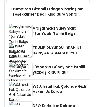
Trump’tan Gizemli Erdoğan Paylaşımı:
“Teşekkürler” Dedi, Kısa Süre Sonra
Sildi
Araştırmacı Süleyman:
“Şam’daki Tarihi Belge
Kürtlerin Bölgedeki Köklü
Geçmişini Gösteriyor”
TRUMP DUYURDU: “İRAN İLE
BARIŞ ANLAŞMASI BÜYÜK
ÖLÇÜDE TAMAM”
Lübnan’ın Güneyinde İsrailli
yüzbaşı öldürüldü!
WSJ: İsrail Irak Çölünde Gizli
Askeri Üs Kurdu
DSÖ Korkutan Rakamı