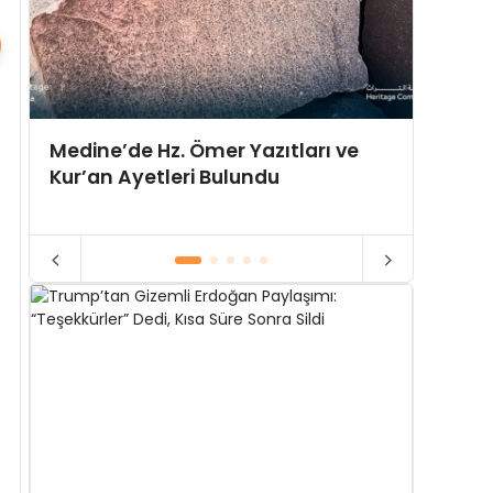
10 Yıl
Medine’de Hz. Ömer Yazıtları ve
İttifa
Kur’an Ayetleri Bulundu
Doğuy