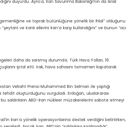
dığını duyurdu. Ayrıca, İran Savunma Bakanlığı’nın da İsrail
an’ın egemenliğine ve toprak bütünlüğüne yönelik bir ihlal” olduğunu
n “şeytani ve kanlı ellerini İran’a karşı kullandığını” ve bunun “acı
ngeleri daha da sarsmış durumda. Türk Hava Yolları, 16
çuşlarını iptal etti. Irak, hava sahasını tamamen kapatarak
istan Veliaht Prensi Muhammed Bin Selman ile yaptığı
ına tehdit oluşturduğunu vurguladı. Erdoğan, uluslararası
ve bu saldırıların ABD-İran nükleer müzakerelerini sabote etmeyi
l’in İran’a yönelik operasyonlarına destek verdiğini belirtirken,
 sergiledi. Ancak İran, ABD’nin “saldırılara katılmadığı”