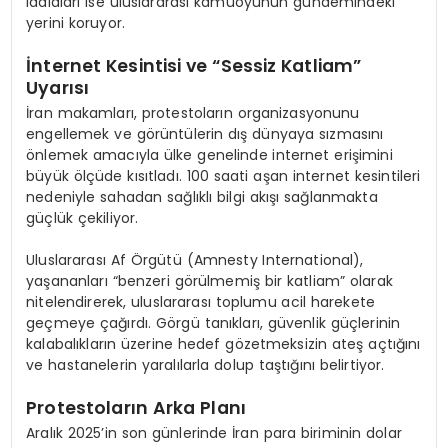
iddiaları ise uluslararası kamuoyunun gündemindeki
yerini koruyor.
İnternet Kesintisi ve “Sessiz Katliam”
Uyarısı
İran makamları, protestoların organizasyonunu
engellemek ve görüntülerin dış dünyaya sızmasını
önlemek amacıyla ülke genelinde internet erişimini
büyük ölçüde kısıtladı. 100 saati aşan internet kesintileri
nedeniyle sahadan sağlıklı bilgi akışı sağlanmakta
güçlük çekiliyor.
Uluslararası Af Örgütü (Amnesty International),
yaşananları “benzeri görülmemiş bir katliam” olarak
nitelendirerek, uluslararası toplumu acil harekete
geçmeye çağırdı. Görgü tanıkları, güvenlik güçlerinin
kalabalıkların üzerine hedef gözetmeksizin ateş açtığını
ve hastanelerin yaralılarla dolup taştığını belirtiyor.
Protestoların Arka Planı
Aralık 2025’in son günlerinde İran para biriminin dolar