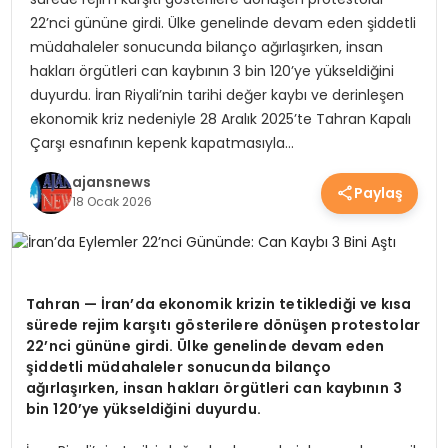
22’nci gününe girdi. Ülke genelinde devam eden şiddetli
YEREL HABERLER
müdahaleler sonucunda bilanço ağırlaşırken, insan
hakları örgütleri can kaybının 3 bin 120’ye yükseldiğini
duyurdu. İran Riyali’nin tarihi değer kaybı ve derinleşen
EKONOMİ
ekonomik kriz nedeniyle 28 Aralık 2025’te Tahran Kapalı
Çarşı esnafının kepenk kapatmasıyla…
EĞİTİM
ajansnews
Paylaş
18 Ocak 2026
GÜNDEM
Tahran — İran’da ekonomik krizin tetiklediği ve kısa
SAĞLIK
sürede rejim karşıtı gösterilere dönüşen protestolar
22’nci gününe girdi. Ülke genelinde devam eden
şiddetli müdahaleler sonucunda bilanço
ağırlaşırken, insan hakları örgütleri can kaybının 3
SPOR
bin 120’ye yükseldiğini duyurdu.