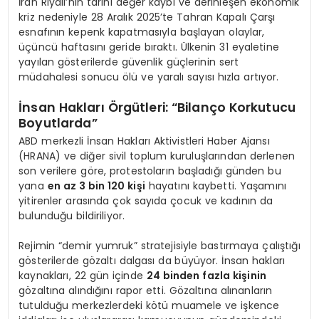
İran Riyali’nin tarihi değer kaybı ve derinleşen ekonomik
kriz nedeniyle 28 Aralık 2025’te Tahran Kapalı Çarşı
esnafının kepenk kapatmasıyla başlayan olaylar,
üçüncü haftasını geride bıraktı. Ülkenin 31 eyaletine
yayılan gösterilerde güvenlik güçlerinin sert
müdahalesi sonucu ölü ve yaralı sayısı hızla artıyor.
İnsan Hakları Örgütleri: “Bilanço Korkutucu
Boyutlarda”
ABD merkezli İnsan Hakları Aktivistleri Haber Ajansı
(HRANA) ve diğer sivil toplum kuruluşlarından derlenen
son verilere göre, protestoların başladığı günden bu
yana
en az 3 bin 120 kişi
hayatını kaybetti. Yaşamını
yitirenler arasında çok sayıda çocuk ve kadının da
bulunduğu bildiriliyor.
Rejimin “demir yumruk” stratejisiyle bastırmaya çalıştığı
gösterilerde gözaltı dalgası da büyüyor. İnsan hakları
kaynakları, 22 gün içinde
24 binden fazla kişinin
gözaltına alındığını rapor etti. Gözaltına alınanların
tutulduğu merkezlerdeki kötü muamele ve işkence