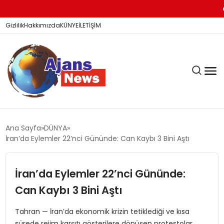
Diyarba
Gizlilik
Hakkımızda
KÜNYE
İLETİŞİM
KÖŞE YAZILARI
Ana Sayfa
DÜNYA
İran’da Eylemler 22’nci Gününde: Can Kaybı 3 Bini Aştı
SİYASET
İran’da Eylemler 22’nci Gününde:
Can Kaybı 3 Bini Aştı
DÜNYA
Tahran — İran’da ekonomik krizin tetiklediği ve kısa
sürede rejim karşıtı gösterilere dönüşen protestolar