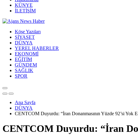
KÜNYE
İLETİŞİM
Köşe Yazıları
SİYASET
DÜNYA
YEREL HABERLER
EKONOMİ
EĞİTİM
GÜNDEM
SAĞLIK
SPOR
Ana Sayfa
DÜNYA
CENTCOM Duyurdu: “İran Donanmasının Yüzde 92’si Yok Ed
CENTCOM Duyurdu: “İran Dona