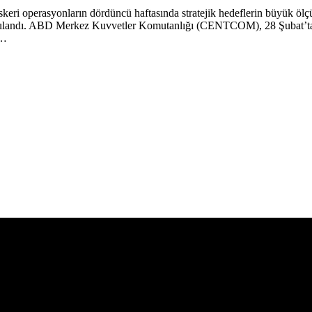
operasyonların dördüncü haftasında stratejik hedeflerin büyük ölçüde
ulandı. ABD Merkez Kuvvetler Komutanlığı (CENTCOM), 28 Şubat’ta başl
n…