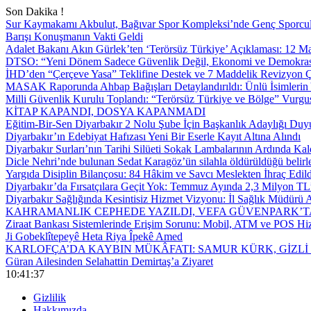
Son Dakika !
Sur Kaymakamı Akbulut, Bağıvar Spor Kompleksi’nde Genç Sporcul
Barışı Konuşmanın Vakti Geldi
Adalet Bakanı Akın Gürlek’ten ‘Terörsüz Türkiye’ Açıklaması: 12
DTSO: “Yeni Dönem Sadece Güvenlik Değil, Ekonomi ve Demokrasi
İHD’den “Çerçeve Yasa” Teklifine Destek ve 7 Maddelik Revizyon Ç
MASAK Raporunda Ahbap Bağışları Detaylandırıldı: Ünlü İsimlerin Y
Milli Güvenlik Kurulu Toplandı: “Terörsüz Türkiye ve Bölge” Vurgu
KİTAP KAPANDI, DOSYA KAPANMADI
Eğitim-Bir-Sen Diyarbakır 2 Nolu Şube İçin Başkanlık Adaylığı Duy
Diyarbakır’ın Edebiyat Hafızası Yeni Bir Eserle Kayıt Altına Alındı
Diyarbakır Surları’nın Tarihi Silüeti Sokak Lambalarının Ardında Kal
Dicle Nehri’nde bulunan Sedat Karagöz’ün silahla öldürüldüğü belirl
Yargıda Disiplin Bilançosu: 84 Hâkim ve Savcı Meslekten İhraç Edild
Diyarbakır’da Fırsatçılara Geçit Yok: Temmuz Ayında 2,3 Milyon TL’
Diyarbakır Sağlığında Kesintisiz Hizmet Vizyonu: İl Sağlık Müdürü A
KAHRAMANLIK CEPHEDE YAZILDI, VEFA GÜVENPARK’T
Ziraat Bankası Sistemlerinde Erişim Sorunu: Mobil, ATM ve POS Hiz
Ji Gobeklîtepeyê Heta Riya Îpekê Amed
KARLOFÇA’DA KAYBIN MÜKÂFATI: SAMUR KÜRK, GİZLİ
Güran Ailesinden Selahattin Demirtaş’a Ziyaret
10:41:38
Gizlilik
Hakkımızda