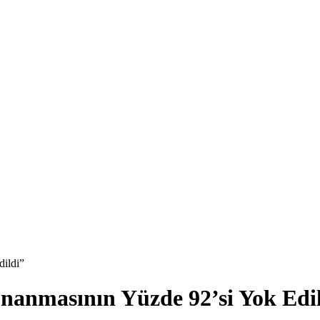
ildi”
nmasının Yüzde 92’si Yok Edil