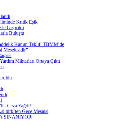
landı
liminde Kritik Eşik
le Geçirildi
arla Buluştu
 Maddelik Kanun Teklifi TBMM’de
 Meselesidir”
ağrısı
ardım Miktarları Ortaya Çıktı
su
uruldu
dı
endi
i
lik Ceza Yağdı!
siltürk’ten Gece Mesaisi
A SINANIYOR