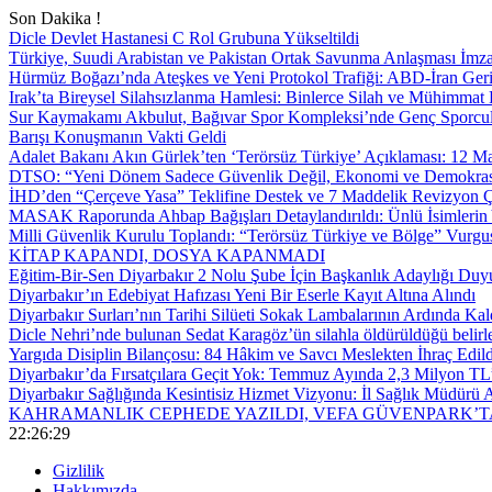
Son Dakika !
Dicle Devlet Hastanesi C Rol Grubuna Yükseltildi
Türkiye, Suudi Arabistan ve Pakistan Ortak Savunma Anlaşması İmza
Hürmüz Boğazı’nda Ateşkes ve Yeni Protokol Trafiği: ABD-İran Geri
Irak’ta Bireysel Silahsızlanma Hamlesi: Binlerce Silah ve Mühimmat E
Sur Kaymakamı Akbulut, Bağıvar Spor Kompleksi’nde Genç Sporcul
Barışı Konuşmanın Vakti Geldi
Adalet Bakanı Akın Gürlek’ten ‘Terörsüz Türkiye’ Açıklaması: 12
DTSO: “Yeni Dönem Sadece Güvenlik Değil, Ekonomi ve Demokrasi
İHD’den “Çerçeve Yasa” Teklifine Destek ve 7 Maddelik Revizyon Ç
MASAK Raporunda Ahbap Bağışları Detaylandırıldı: Ünlü İsimlerin Y
Milli Güvenlik Kurulu Toplandı: “Terörsüz Türkiye ve Bölge” Vurgu
KİTAP KAPANDI, DOSYA KAPANMADI
Eğitim-Bir-Sen Diyarbakır 2 Nolu Şube İçin Başkanlık Adaylığı Duy
Diyarbakır’ın Edebiyat Hafızası Yeni Bir Eserle Kayıt Altına Alındı
Diyarbakır Surları’nın Tarihi Silüeti Sokak Lambalarının Ardında Kal
Dicle Nehri’nde bulunan Sedat Karagöz’ün silahla öldürüldüğü belirl
Yargıda Disiplin Bilançosu: 84 Hâkim ve Savcı Meslekten İhraç Edild
Diyarbakır’da Fırsatçılara Geçit Yok: Temmuz Ayında 2,3 Milyon TL’
Diyarbakır Sağlığında Kesintisiz Hizmet Vizyonu: İl Sağlık Müdürü A
KAHRAMANLIK CEPHEDE YAZILDI, VEFA GÜVENPARK’T
22:26:30
Gizlilik
Hakkımızda