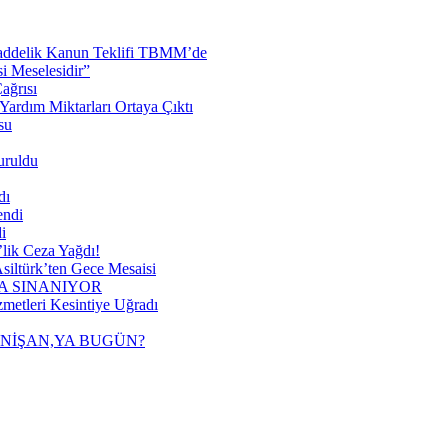
 Maddelik Kanun Teklifi TBMM’de
 Meselesidir”
ağrısı
ardım Miktarları Ortaya Çıktı
su
uruldu
dı
endi
i
lik Ceza Yağdı!
siltürk’ten Gece Mesaisi
A SINANIYOR
metleri Kesintiye Uğradı
 NİŞAN,YA BUGÜN?