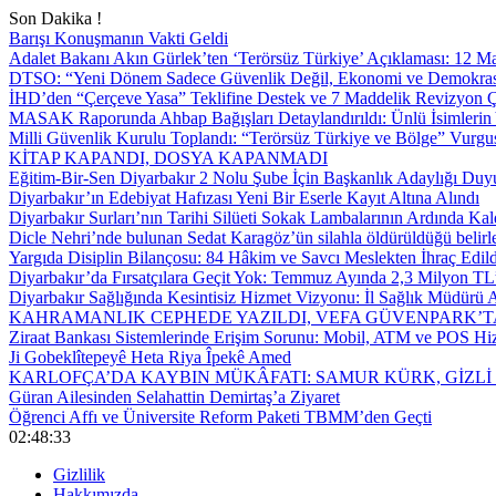
Son Dakika !
Barışı Konuşmanın Vakti Geldi
Adalet Bakanı Akın Gürlek’ten ‘Terörsüz Türkiye’ Açıklaması: 12
DTSO: “Yeni Dönem Sadece Güvenlik Değil, Ekonomi ve Demokrasi
İHD’den “Çerçeve Yasa” Teklifine Destek ve 7 Maddelik Revizyon Ç
MASAK Raporunda Ahbap Bağışları Detaylandırıldı: Ünlü İsimlerin Y
Milli Güvenlik Kurulu Toplandı: “Terörsüz Türkiye ve Bölge” Vurgu
KİTAP KAPANDI, DOSYA KAPANMADI
Eğitim-Bir-Sen Diyarbakır 2 Nolu Şube İçin Başkanlık Adaylığı Duy
Diyarbakır’ın Edebiyat Hafızası Yeni Bir Eserle Kayıt Altına Alındı
Diyarbakır Surları’nın Tarihi Silüeti Sokak Lambalarının Ardında Kal
Dicle Nehri’nde bulunan Sedat Karagöz’ün silahla öldürüldüğü belirl
Yargıda Disiplin Bilançosu: 84 Hâkim ve Savcı Meslekten İhraç Edild
Diyarbakır’da Fırsatçılara Geçit Yok: Temmuz Ayında 2,3 Milyon TL’
Diyarbakır Sağlığında Kesintisiz Hizmet Vizyonu: İl Sağlık Müdürü A
KAHRAMANLIK CEPHEDE YAZILDI, VEFA GÜVENPARK’T
Ziraat Bankası Sistemlerinde Erişim Sorunu: Mobil, ATM ve POS Hiz
Ji Gobeklîtepeyê Heta Riya Îpekê Amed
KARLOFÇA’DA KAYBIN MÜKÂFATI: SAMUR KÜRK, GİZLİ
Güran Ailesinden Selahattin Demirtaş’a Ziyaret
Öğrenci Affı ve Üniversite Reform Paketi TBMM’den Geçti
02:48:33
Gizlilik
Hakkımızda