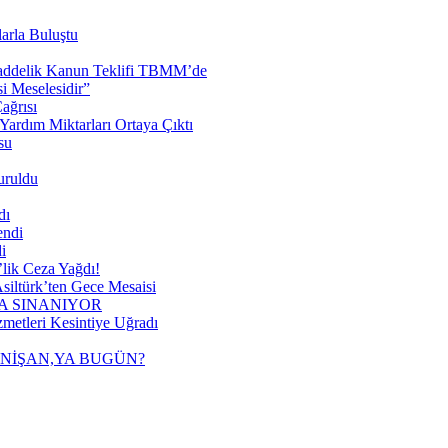
arla Buluştu
 Maddelik Kanun Teklifi TBMM’de
 Meselesidir”
ağrısı
ardım Miktarları Ortaya Çıktı
su
uruldu
dı
endi
i
lik Ceza Yağdı!
siltürk’ten Gece Mesaisi
A SINANIYOR
metleri Kesintiye Uğradı
 NİŞAN,YA BUGÜN?