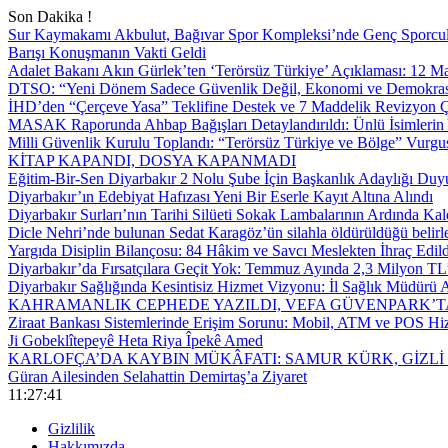
Son Dakika !
Sur Kaymakamı Akbulut, Bağıvar Spor Kompleksi’nde Genç Sporcul
Barışı Konuşmanın Vakti Geldi
Adalet Bakanı Akın Gürlek’ten ‘Terörsüz Türkiye’ Açıklaması: 12
DTSO: “Yeni Dönem Sadece Güvenlik Değil, Ekonomi ve Demokrasi
İHD’den “Çerçeve Yasa” Teklifine Destek ve 7 Maddelik Revizyon Ç
MASAK Raporunda Ahbap Bağışları Detaylandırıldı: Ünlü İsimlerin Y
Milli Güvenlik Kurulu Toplandı: “Terörsüz Türkiye ve Bölge” Vurgu
KİTAP KAPANDI, DOSYA KAPANMADI
Eğitim-Bir-Sen Diyarbakır 2 Nolu Şube İçin Başkanlık Adaylığı Duy
Diyarbakır’ın Edebiyat Hafızası Yeni Bir Eserle Kayıt Altına Alındı
Diyarbakır Surları’nın Tarihi Silüeti Sokak Lambalarının Ardında Kal
Dicle Nehri’nde bulunan Sedat Karagöz’ün silahla öldürüldüğü belirl
Yargıda Disiplin Bilançosu: 84 Hâkim ve Savcı Meslekten İhraç Edild
Diyarbakır’da Fırsatçılara Geçit Yok: Temmuz Ayında 2,3 Milyon TL’
Diyarbakır Sağlığında Kesintisiz Hizmet Vizyonu: İl Sağlık Müdürü A
KAHRAMANLIK CEPHEDE YAZILDI, VEFA GÜVENPARK’T
Ziraat Bankası Sistemlerinde Erişim Sorunu: Mobil, ATM ve POS Hiz
Ji Gobeklîtepeyê Heta Riya Îpekê Amed
KARLOFÇA’DA KAYBIN MÜKÂFATI: SAMUR KÜRK, GİZLİ
Güran Ailesinden Selahattin Demirtaş’a Ziyaret
11:27:42
Gizlilik
Hakkımızda