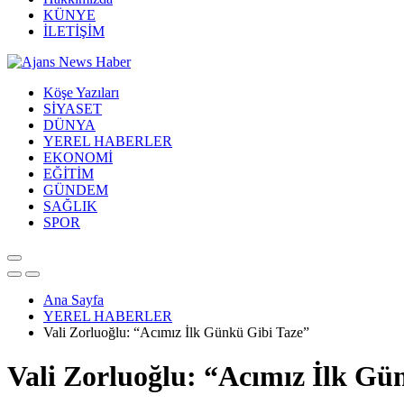
KÜNYE
İLETİŞİM
Köşe Yazıları
SİYASET
DÜNYA
YEREL HABERLER
EKONOMİ
EĞİTİM
GÜNDEM
SAĞLIK
SPOR
Ana Sayfa
YEREL HABERLER
Vali Zorluoğlu: “Acımız İlk Günkü Gibi Taze”
Vali Zorluoğlu: “Acımız İlk Gü