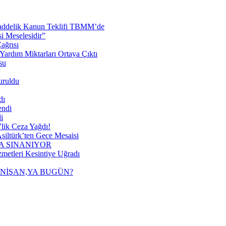
 Maddelik Kanun Teklifi TBMM’de
 Meselesidir”
ağrısı
ardım Miktarları Ortaya Çıktı
su
uruldu
dı
endi
i
lik Ceza Yağdı!
siltürk’ten Gece Mesaisi
A SINANIYOR
metleri Kesintiye Uğradı
 NİŞAN,YA BUGÜN?