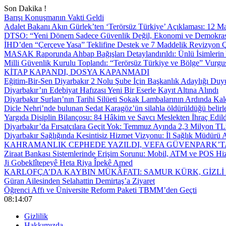
Son Dakika !
Barışı Konuşmanın Vakti Geldi
Adalet Bakanı Akın Gürlek’ten ‘Terörsüz Türkiye’ Açıklaması: 12
DTSO: “Yeni Dönem Sadece Güvenlik Değil, Ekonomi ve Demokrasi
İHD’den “Çerçeve Yasa” Teklifine Destek ve 7 Maddelik Revizyon Ç
MASAK Raporunda Ahbap Bağışları Detaylandırıldı: Ünlü İsimlerin Y
Milli Güvenlik Kurulu Toplandı: “Terörsüz Türkiye ve Bölge” Vurgu
KİTAP KAPANDI, DOSYA KAPANMADI
Eğitim-Bir-Sen Diyarbakır 2 Nolu Şube İçin Başkanlık Adaylığı Duy
Diyarbakır’ın Edebiyat Hafızası Yeni Bir Eserle Kayıt Altına Alındı
Diyarbakır Surları’nın Tarihi Silüeti Sokak Lambalarının Ardında Kal
Dicle Nehri’nde bulunan Sedat Karagöz’ün silahla öldürüldüğü belirl
Yargıda Disiplin Bilançosu: 84 Hâkim ve Savcı Meslekten İhraç Edild
Diyarbakır’da Fırsatçılara Geçit Yok: Temmuz Ayında 2,3 Milyon TL’
Diyarbakır Sağlığında Kesintisiz Hizmet Vizyonu: İl Sağlık Müdürü A
KAHRAMANLIK CEPHEDE YAZILDI, VEFA GÜVENPARK’T
Ziraat Bankası Sistemlerinde Erişim Sorunu: Mobil, ATM ve POS Hiz
Ji Gobeklîtepeyê Heta Riya Îpekê Amed
KARLOFÇA’DA KAYBIN MÜKÂFATI: SAMUR KÜRK, GİZLİ
Güran Ailesinden Selahattin Demirtaş’a Ziyaret
Öğrenci Affı ve Üniversite Reform Paketi TBMM’den Geçti
08:14:08
Gizlilik
Hakkımızda