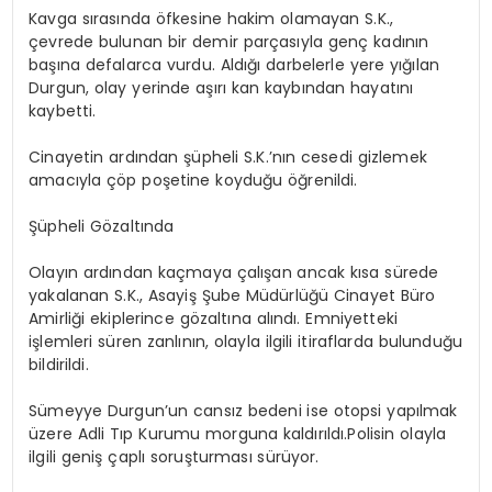
Kavga sırasında öfkesine hakim olamayan S.K.,
çevrede bulunan bir demir parçasıyla genç kadının
başına defalarca vurdu. Aldığı darbelerle yere yığılan
Durgun, olay yerinde aşırı kan kaybından hayatını
kaybetti.
Cinayetin ardından şüpheli S.K.’nın cesedi gizlemek
amacıyla çöp poşetine koyduğu öğrenildi.
Şüpheli Gözaltında
Olayın ardından kaçmaya çalışan ancak kısa sürede
yakalanan S.K., Asayiş Şube Müdürlüğü Cinayet Büro
Amirliği ekiplerince gözaltına alındı. Emniyetteki
işlemleri süren zanlının, olayla ilgili itiraflarda bulunduğu
bildirildi.
Sümeyye Durgun’un cansız bedeni ise otopsi yapılmak
üzere Adli Tıp Kurumu morguna kaldırıldı.Polisin olayla
ilgili geniş çaplı soruşturması sürüyor.