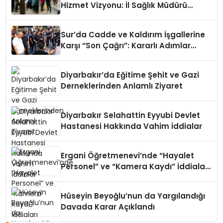
Hizmet Vizyonu: İl Sağlık Müdürü
Asiltürk’ten Gece Mesaisi
Sur’da Cadde ve Kaldırım İşgallerine
Karşı “Son Çağrı”: Kararlı Adımlar
Atılacak
Diyarbakır’da Eğitime Şehit ve Gazi
Derneklerinden Anlamlı Ziyaret
Diyarbakır Selahattin Eyyubi Devlet
Hastanesi Hakkında Vahim İddialar
Ergani Öğretmenevi’nde “Hayalet
Personel” ve “Kamera Kaydı” İddiaları
Çalkalanıyor!
Hüseyin Beyoğlu’nun da Yargılandığı
Davada Karar Açıklandı