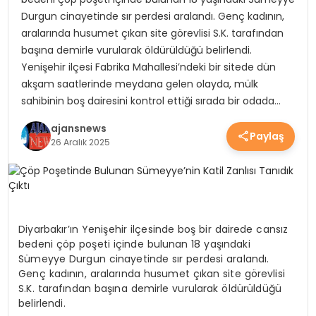
Durgun cinayetinde sır perdesi aralandı. Genç kadının,
YEREL HABERLER
aralarında husumet çıkan site görevlisi S.K. tarafından
başına demirle vurularak öldürüldüğü belirlendi.
Yenişehir ilçesi Fabrika Mahallesi’ndeki bir sitede dün
EKONOMİ
akşam saatlerinde meydana gelen olayda, mülk
sahibinin boş dairesini kontrol ettiği sırada bir odada…
EĞİTİM
ajansnews
Paylaş
26 Aralık 2025
GÜNDEM
SAĞLIK
Diyarbakır’ın Yenişehir ilçesinde boş bir dairede cansız
bedeni çöp poşeti içinde bulunan 18 yaşındaki
Sümeyye Durgun cinayetinde sır perdesi aralandı.
Genç kadının, aralarında husumet çıkan site görevlisi
SPOR
S.K. tarafından başına demirle vurularak öldürüldüğü
belirlendi.