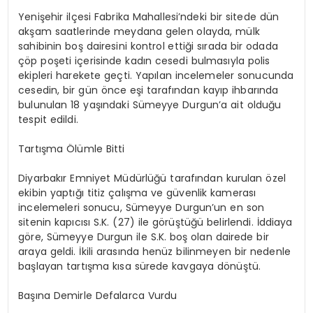
Yenişehir ilçesi Fabrika Mahallesi’ndeki bir sitede dün
akşam saatlerinde meydana gelen olayda, mülk
sahibinin boş dairesini kontrol ettiği sırada bir odada
çöp poşeti içerisinde kadın cesedi bulmasıyla polis
ekipleri harekete geçti. Yapılan incelemeler sonucunda
cesedin, bir gün önce eşi tarafından kayıp ihbarında
bulunulan 18 yaşındaki Sümeyye Durgun’a ait olduğu
tespit edildi.
Tartışma Ölümle Bitti
Diyarbakır Emniyet Müdürlüğü tarafından kurulan özel
ekibin yaptığı titiz çalışma ve güvenlik kamerası
incelemeleri sonucu, Sümeyye Durgun’un en son
sitenin kapıcısı S.K. (27) ile görüştüğü belirlendi. İddiaya
göre, Sümeyye Durgun ile S.K. boş olan dairede bir
araya geldi. İkili arasında henüz bilinmeyen bir nedenle
başlayan tartışma kısa sürede kavgaya dönüştü.
Başına Demirle Defalarca Vurdu