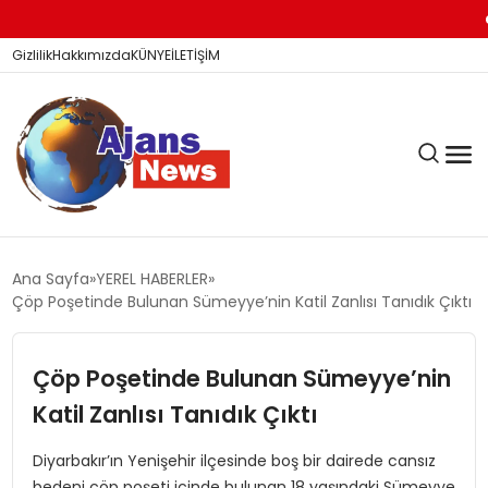
Barış
Gizlilik
Hakkımızda
KÜNYE
İLETİŞİM
KÖŞE YAZILARI
Ana Sayfa
YEREL HABERLER
Çöp Poşetinde Bulunan Sümeyye’nin Katil Zanlısı Tanıdık Çıktı
SİYASET
Çöp Poşetinde Bulunan Sümeyye’nin
Katil Zanlısı Tanıdık Çıktı
DÜNYA
Diyarbakır’ın Yenişehir ilçesinde boş bir dairede cansız
bedeni çöp poşeti içinde bulunan 18 yaşındaki Sümeyye