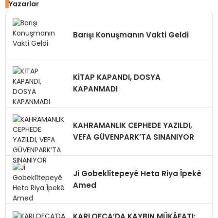
Yazarlar
Barışı Konuşmanın Vakti Geldi
KİTAP KAPANDI, DOSYA
KAPANMADI
KAHRAMANLIK CEPHEDE YAZILDI,
VEFA GÜVENPARK’TA SINANIYOR
Ji Gobeklîtepeyê Heta Riya Îpekê
Amed
KARLOFÇA’DA KAYBIN MÜKÂFATI: