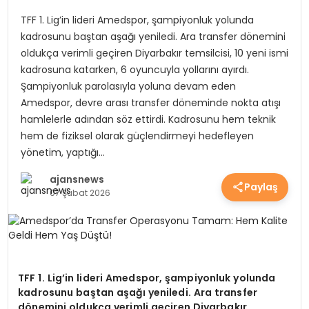
YEREL HABERLER
TFF 1. Lig’in lideri Amedspor, şampiyonluk yolunda
kadrosunu baştan aşağı yeniledi. Ara transfer dönemini
oldukça verimli geçiren Diyarbakır temsilcisi, 10 yeni ismi
EKONOMİ
kadrosuna katarken, 6 oyuncuyla yollarını ayırdı.
Şampiyonluk parolasıyla yoluna devam eden
Amedspor, devre arası transfer döneminde nokta atışı
hamlelerle adından söz ettirdi. Kadrosunu hem teknik
EĞİTİM
hem de fiziksel olarak güçlendirmeyi hedefleyen
yönetim, yaptığı…
GÜNDEM
ajansnews
Paylaş
07 Şubat 2026
SAĞLIK
SPOR
TFF 1. Lig’in lideri Amedspor, şampiyonluk yolunda
kadrosunu baştan aşağı yeniledi. Ara transfer
dönemini oldukça verimli geçiren Diyarbakır