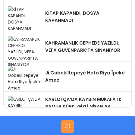
KİTAP KAPANDI, DOSYA
KAPANMADI
KAHRAMANLIK CEPHEDE YAZILDI,
VEFA GÜVENPARK’TA SINANIYOR
Ji Gobeklîtepeyê Heta Riya Îpekê
Amed
KARLOFÇA’DA KAYBIN MÜKÂFATI:
SAMUR KÜRK, GİZLİ NİŞAN,YA
BUGÜN?