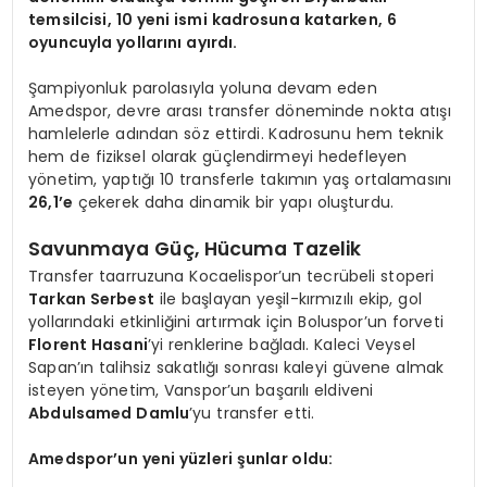
temsilcisi, 10 yeni ismi kadrosuna katarken, 6
oyuncuyla yollarını ayırdı.
Şampiyonluk parolasıyla yoluna devam eden
Amedspor, devre arası transfer döneminde nokta atışı
hamlelerle adından söz ettirdi. Kadrosunu hem teknik
hem de fiziksel olarak güçlendirmeyi hedefleyen
yönetim, yaptığı 10 transferle takımın yaş ortalamasını
26,1’e
çekerek daha dinamik bir yapı oluşturdu.
Savunmaya Güç, Hücuma Tazelik
Transfer taarruzuna Kocaelispor’un tecrübeli stoperi
Tarkan Serbest
ile başlayan yeşil-kırmızılı ekip, gol
yollarındaki etkinliğini artırmak için Boluspor’un forveti
Florent Hasani
’yi renklerine bağladı. Kaleci Veysel
Sapan’ın talihsiz sakatlığı sonrası kaleyi güvene almak
isteyen yönetim, Vanspor’un başarılı eldiveni
Abdulsamed Damlu
’yu transfer etti.
Amedspor’un yeni yüzleri şunlar oldu: