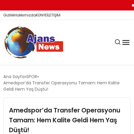
Bar
Gizlilik
Hakkımızda
KÜNYE
İLETİŞİM
KÖŞE YAZILARI
Ana Sayfa
SPOR
Amedspor’da Transfer Operasyonu Tamam: Hem Kalite
Geldi Hem Yaş Düştü!
SİYASET
Amedspor’da Transfer Operasyonu
Tamam: Hem Kalite Geldi Hem Yaş
DÜNYA
Düştü!