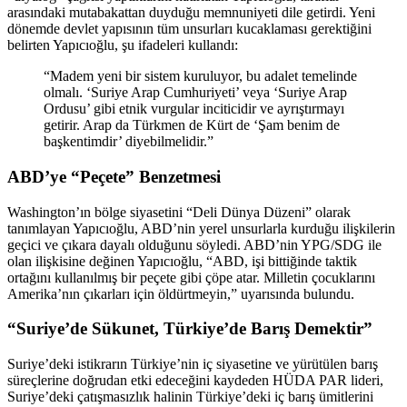
arasındaki mutabakattan duyduğu memnuniyeti dile getirdi. Yeni
dönemde devlet yapısının tüm unsurları kucaklaması gerektiğini
belirten Yapıcıoğlu, şu ifadeleri kullandı:
“Madem yeni bir sistem kuruluyor, bu adalet temelinde
olmalı. ‘Suriye Arap Cumhuriyeti’ veya ‘Suriye Arap
Ordusu’ gibi etnik vurgular inciticidir ve ayrıştırmayı
getirir. Arap da Türkmen de Kürt de ‘Şam benim de
başkentimdir’ diyebilmelidir.”
ABD’ye “Peçete” Benzetmesi
Washington’ın bölge siyasetini “Deli Dünya Düzeni” olarak
tanımlayan Yapıcıoğlu, ABD’nin yerel unsurlarla kurduğu ilişkilerin
geçici ve çıkara dayalı olduğunu söyledi. ABD’nin YPG/SDG ile
olan ilişkisine değinen Yapıcıoğlu, “ABD, işi bittiğinde taktik
ortağını kullanılmış bir peçete gibi çöpe atar. Milletin çocuklarını
Amerika’nın çıkarları için öldürtmeyin,” uyarısında bulundu.
“Suriye’de Sükunet, Türkiye’de Barış Demektir”
Suriye’deki istikrarın Türkiye’nin iç siyasetine ve yürütülen barış
süreçlerine doğrudan etki edeceğini kaydeden HÜDA PAR lideri,
Suriye’deki çatışmasızlık halinin Türkiye’deki iç barış ümitlerini