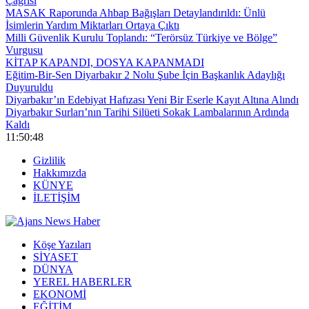
Çağrısı
MASAK Raporunda Ahbap Bağışları Detaylandırıldı: Ünlü
İsimlerin Yardım Miktarları Ortaya Çıktı
Milli Güvenlik Kurulu Toplandı: “Terörsüz Türkiye ve Bölge”
Vurgusu
KİTAP KAPANDI, DOSYA KAPANMADI
Eğitim-Bir-Sen Diyarbakır 2 Nolu Şube İçin Başkanlık Adaylığı
Duyuruldu
Diyarbakır’ın Edebiyat Hafızası Yeni Bir Eserle Kayıt Altına Alındı
Diyarbakır Surları’nın Tarihi Silüeti Sokak Lambalarının Ardında
Kaldı
11:50:49
Gizlilik
Hakkımızda
KÜNYE
İLETİŞİM
Köşe Yazıları
SİYASET
DÜNYA
YEREL HABERLER
EKONOMİ
EĞİTİM