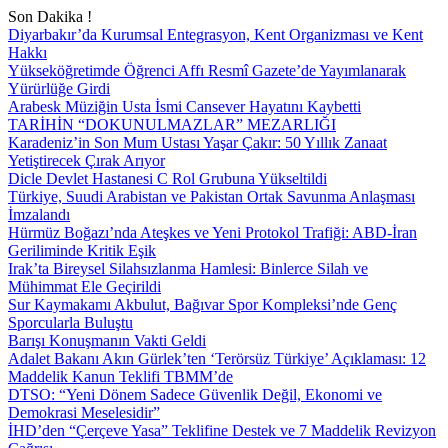
Son Dakika !
Diyarbakır’da Kurumsal Entegrasyon, Kent Organizması ve Kent
Hakkı
Yükseköğretimde Öğrenci Affı Resmî Gazete’de Yayımlanarak
Yürürlüğe Girdi
Arabesk Müziğin Usta İsmi Cansever Hayatını Kaybetti
TARİHİN “DOKUNULMAZLAR” MEZARLIĞI
Karadeniz’in Son Mum Ustası Yaşar Çakır: 50 Yıllık Zanaat
Yetiştirecek Çırak Arıyor
Dicle Devlet Hastanesi C Rol Grubuna Yükseltildi
Türkiye, Suudi Arabistan ve Pakistan Ortak Savunma Anlaşması
İmzalandı
Hürmüz Boğazı’nda Ateşkes ve Yeni Protokol Trafiği: ABD-İran
Geriliminde Kritik Eşik
Irak’ta Bireysel Silahsızlanma Hamlesi: Binlerce Silah ve
Mühimmat Ele Geçirildi
Sur Kaymakamı Akbulut, Bağıvar Spor Kompleksi’nde Genç
Sporcularla Buluştu
Barışı Konuşmanın Vakti Geldi
Adalet Bakanı Akın Gürlek’ten ‘Terörsüz Türkiye’ Açıklaması: 12
Maddelik Kanun Teklifi TBMM’de
DTSO: “Yeni Dönem Sadece Güvenlik Değil, Ekonomi ve
Demokrasi Meselesidir”
İHD’den “Çerçeve Yasa” Teklifine Destek ve 7 Maddelik Revizyon