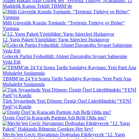
Adalet Bakanı Akın Gürlek’ten ‘Terörsüz Türkiye’ Açıklaması: 12
Maddelik Kanun Teklifi TBMM’de
Milli Güvenlik Kurulu Toplandı: “Terörsüz Türkiye ve Bölge”
Vurgusu
12. Yargı Paketi Yürürlükte: Yargı Süreçleri Hızlanıyor
Gelecek Partisi Feshedildi: Ahmet Davutoğlu Siyaset Sahnesine
Veda Etti
TBMM’de 24 Yıl Sonra Tarihi Sandalye Kayması: Yeni Parti Ana
Muhalefet Sıralarında
Türk Siyasetinde Yeni Dönem: Özgür Özel Liderliğindeki “YENİ
Parti”yi Kurdu
Özgür Özel’in Kuracağı Partinin Adı Belli Oldu mu?
Meclis’ten Geçti: Hayatımızı Doğrudan Etkileyecek “12. Yargı