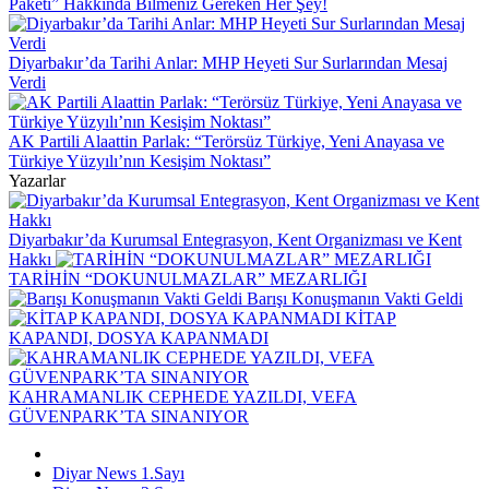
Paketi” Hakkında Bilmeniz Gereken Her Şey!
Diyarbakır’da Tarihi Anlar: MHP Heyeti Sur Surlarından Mesaj
Verdi
AK Partili Alaattin Parlak: “Terörsüz Türkiye, Yeni Anayasa ve
Türkiye Yüzyılı’nın Kesişim Noktası”
Yazarlar
Diyarbakır’da Kurumsal Entegrasyon, Kent Organizması ve Kent
Hakkı
TARİHİN “DOKUNULMAZLAR” MEZARLIĞI
Barışı Konuşmanın Vakti Geldi
KİTAP
KAPANDI, DOSYA KAPANMADI
KAHRAMANLIK CEPHEDE YAZILDI, VEFA
GÜVENPARK’TA SINANIYOR
Diyar News 1.Sayı