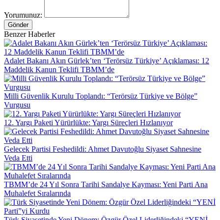
Yorumunuz:
Gönder
Benzer Haberler
Adalet Bakanı Akın Gürlek’ten ‘Terörsüz Türkiye’ Açıklaması: 12
Maddelik Kanun Teklifi TBMM’de
Milli Güvenlik Kurulu Toplandı: “Terörsüz Türkiye ve Bölge”
Vurgusu
12. Yargı Paketi Yürürlükte: Yargı Süreçleri Hızlanıyor
Gelecek Partisi Feshedildi: Ahmet Davutoğlu Siyaset Sahnesine
Veda Etti
TBMM’de 24 Yıl Sonra Tarihi Sandalye Kayması: Yeni Parti Ana
Muhalefet Sıralarında
Türk Siyasetinde Yeni Dönem: Özgür Özel Liderliğindeki “YENİ