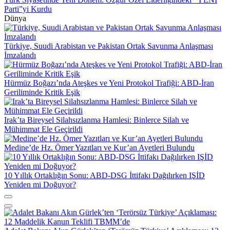
Parti”yi Kurdu
Dünya
Türkiye, Suudi Arabistan ve Pakistan Ortak Savunma Anlaşması
İmzalandı
Hürmüz Boğazı’nda Ateşkes ve Yeni Protokol Trafiği: ABD-İran
Geriliminde Kritik Eşik
Irak’ta Bireysel Silahsızlanma Hamlesi: Binlerce Silah ve
Mühimmat Ele Geçirildi
Medine’de Hz. Ömer Yazıtları ve Kur’an Ayetleri Bulundu
10 Yıllık Ortaklığın Sonu: ABD-DSG İttifakı Dağılırken IŞİD
Yeniden mi Doğuyor?