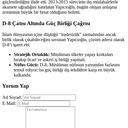
güçlendirdiğini ifade etti. 2013-2015 sürecinin dış müdahalelerle
akamete uğradığını hatırlatan Yapıcıoğlu, bugün oluşan anlaşma
zemininin büyük bir fırsat olduğunu belirtti.
D-8 Çatısı Altında Güç Birliği Çağrısı
İslam dünyasının içine düştüğü “iradesizlik” sarmalından ancak
birlik olarak çıkabileceğini savunan Yapıcıoğlu, çözüm adresi olarak
D-8’i işaret etti:
Stratejik Ortaklık:
Müslüman ülkeler yapay korkuları
bırakıp ticari ve askeri iş birliği yapmalı.
Nüfus Gücü:
D-8, Müslüman nüfusun yarısından fazlasını
temsil ediyor; bu güç birliği dış tehditlere karşı en büyük
kalkandır.
Yorum Yap
Ad Soyad:
E-Mail: