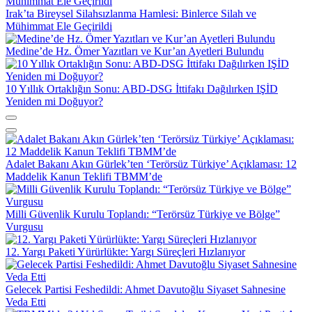
Irak’ta Bireysel Silahsızlanma Hamlesi: Binlerce Silah ve
Mühimmat Ele Geçirildi
Medine’de Hz. Ömer Yazıtları ve Kur’an Ayetleri Bulundu
10 Yıllık Ortaklığın Sonu: ABD-DSG İttifakı Dağılırken IŞİD
Yeniden mi Doğuyor?
Adalet Bakanı Akın Gürlek’ten ‘Terörsüz Türkiye’ Açıklaması: 12
Maddelik Kanun Teklifi TBMM’de
Milli Güvenlik Kurulu Toplandı: “Terörsüz Türkiye ve Bölge”
Vurgusu
12. Yargı Paketi Yürürlükte: Yargı Süreçleri Hızlanıyor
Gelecek Partisi Feshedildi: Ahmet Davutoğlu Siyaset Sahnesine
Veda Etti