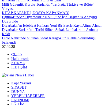
İsimlerin Yardım Miktarları Ortaya Çıktı
Milli Güvenlik Kurulu Toplandı: “Terörsüz Türkiye ve Bölge”
Vurgusu
KİTAP KAPANDI, DOSYA KAPANMADI
Eğitim-Bir-Sen Diyarbakır 2 Nolu Şube İçin Başkanlık Adaylığı
Duyuruldu
Diyarbakır’ın Edebiyat Hafızası Yeni Bir Eserle Kayıt Altına Alındı
Diyarbakır Surları’nın Tarihi Silüeti Sokak Lambalarının Ardında
Kaldı
Dicle Nehri’nde bulunan Sedat Karagöz’ün silahla öldürüldüğü
belirlendi
07:49:29
Gizlilik
Hakkımızda
KÜNYE
İLETİŞİM
Köşe Yazıları
SİYASET
DÜNYA
YEREL HABERLER
EKONOMİ
EĞİTİM