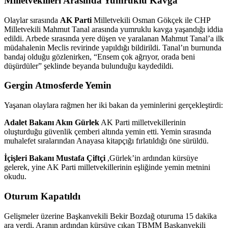
Milletvekilleri Arasında Yumruklu Kavga
Olaylar sırasında
AK Parti
Milletvekili Osman Gökçek ile CHP
Milletvekili Mahmut Tanal arasında yumruklu kavga yaşandığı iddia
edildi. Arbede sırasında yere düşen ve yaralanan Mahmut Tanal’a ilk
müdahalenin Meclis revirinde yapıldığı bildirildi. Tanal’ın burnunda
bandaj olduğu gözlenirken, “Ensem çok ağrıyor, orada beni
düşürdüler” şeklinde beyanda bulunduğu kaydedildi.
Gergin Atmosferde Yemin
Yaşanan olaylara rağmen her iki bakan da yeminlerini gerçekleştirdi:
Adalet Bakanı Akın Gürlek
AK Parti milletvekillerinin
oluşturduğu güvenlik çemberi altında yemin etti. Yemin sırasında
muhalefet sıralarından Anayasa kitapçığı fırlatıldığı öne sürüldü.
İçişleri Bakanı Mustafa Çiftçi
,Gürlek’in ardından kürsüye
gelerek, yine AK Parti milletvekillerinin eşliğinde yemin metnini
okudu.
Oturum Kapatıldı
Gelişmeler üzerine Başkanvekili Bekir Bozdağ oturuma 15 dakika
ara verdi. Aranın ardından kürsüye çıkan TBMM Başkanvekili