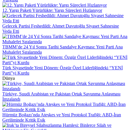
12. Yargı Paketi Yürürlükte: Yargı Süreçleri Hızlanıyor
Gelecek Partisi Feshedildi: Ahmet Davutoğlu Siyaset Sahnesine
Veda Etti
TBMM’de 24 Yıl Sonra Tarihi Sandalye Kayması: Yeni Parti Ana
Muhalefet Sıralarında
Türk Siyasetinde Yeni Dönem: Özgür Özel Liderliğindeki “YENİ
Parti”yi Kurdu
Dünya
Türkiye, Suudi Arabistan ve Pakistan Ortak Savunma Anlaşması
İmzalandı
Hürmüz Boğazı’nda Ateşkes ve Yeni Protokol Trafiği: ABD-İran
Geriliminde Kritik Eşik