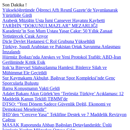
Son Dakika !
Yükseköğretimde Öğrenci Affı Resmî Gazete’de Yayımlanarak
Yürürlüğe Girdi
Arabesk Müziğin Usta İsmi Cansever Hayatını Kaybetti
TARİHİN “DOKUNULMAZLAR” MEZARLIĞI
Karadeniz’in Son Mum Ustası Yaşar Çakır: 50 Yıllık Zanaat
Yetiştirecek Çırak Arıyor
Dicle Devlet Hastanesi C Rol Grubuna Yükseltildi
Türkiye, Suudi Arabistan ve Pakistan Ortak Savunma Anlaşması
İmzalandı
Hürmüz Boğazı’nda Ateşkes ve Yeni Protokol Trafiği: ABD-İran
Geriliminde Kritik Eşik
Irak’ta Bireysel Silahsızlanma Hamlesi: Binlerce Silah ve
Mühimmat Ele Geçirildi
Sur Kaymakamı Akbulut, Bağıvar Spor Kompleksi’nde Genç
Sporcularla Buluştu
Barışı Konuşmanın Vakti Geldi
Adalet Bakanı Akın Gürlek’ten ‘Terörsüz Türkiye’ Açıklaması: 12
Maddelik Kanun Teklifi TBMM’de
DTSO: “Yeni Dönem Sadece Güvenlik Değil, Ekonomi ve
Demokrasi Meselesidir”
İHD’den “Çerçeve Yasa” Teklifine Destek ve 7 Maddelik Revizyon
Çağrısı
MASAK Raporunda Ahbap Bağışları Detaylandırıldı: Ünlü