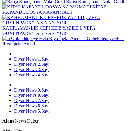
Barışı Konuşmanın Vakti Geldi
KİTAP
KAPANDI, DOSYA KAPANMADI
KAHRAMANLIK CEPHEDE YAZILDI, VEFA
GÜVENPARK’TA SINANIYOR
Ji Gobeklîtepeyê Heta
Riya Îpekê Amed
Diyar News 1.Sayı
Diyar News 2.Sayı
Diyar News 3.Sayı
Diyar News 4.Sayı
Diyar News 9.Sayı
Diyar News 8.Sayı
Diyar News 7.Sayı
Diyar News 6.Sayı
Diyar News 5.Sayı
Ajans
News Haber
Ajans News