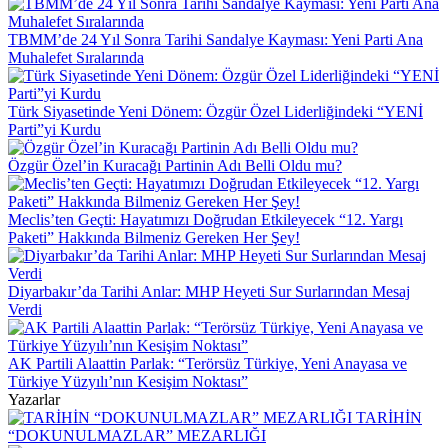
TBMM’de 24 Yıl Sonra Tarihi Sandalye Kayması: Yeni Parti Ana
Muhalefet Sıralarında
Türk Siyasetinde Yeni Dönem: Özgür Özel Liderliğindeki “YENİ
Parti”yi Kurdu
Özgür Özel’in Kuracağı Partinin Adı Belli Oldu mu?
Meclis’ten Geçti: Hayatımızı Doğrudan Etkileyecek “12. Yargı
Paketi” Hakkında Bilmeniz Gereken Her Şey!
Diyarbakır’da Tarihi Anlar: MHP Heyeti Sur Surlarından Mesaj
Verdi
AK Partili Alaattin Parlak: “Terörsüz Türkiye, Yeni Anayasa ve
Türkiye Yüzyılı’nın Kesişim Noktası”
Yazarlar
TARİHİN
“DOKUNULMAZLAR” MEZARLIĞI