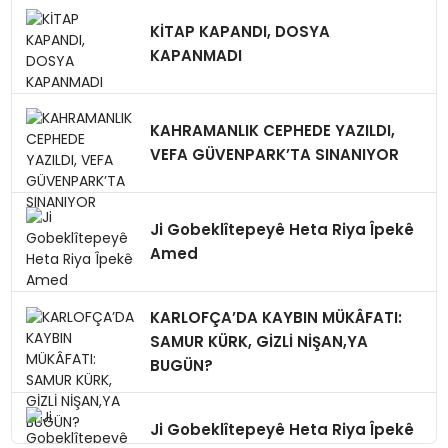
KİTAP KAPANDI, DOSYA
KAPANMADI
KAHRAMANLIK CEPHEDE YAZILDI,
VEFA GÜVENPARK’TA SINANIYOR
Ji Gobeklîtepeyê Heta Riya Îpekê
Amed
KARLOFÇA’DA KAYBIN MÜKÂFATI:
SAMUR KÜRK, GİZLİ NİŞAN,YA
BUGÜN?
Ji Gobeklîtepeyê Heta Riya Îpekê