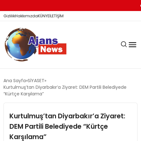
KİTA
Gizlilik
Hakkımızda
KÜNYE
İLETİŞİM
KÖŞE YAZILARI
Ana Sayfa
SİYASET
Kurtulmuş’tan Diyarbakır’a Ziyaret: DEM Partili Belediyede
“Kürtçe Karşılama”
SİYASET
Kurtulmuş’tan Diyarbakır’a Ziyaret:
DEM Partili Belediyede “Kürtçe
DÜNYA
Karşılama”