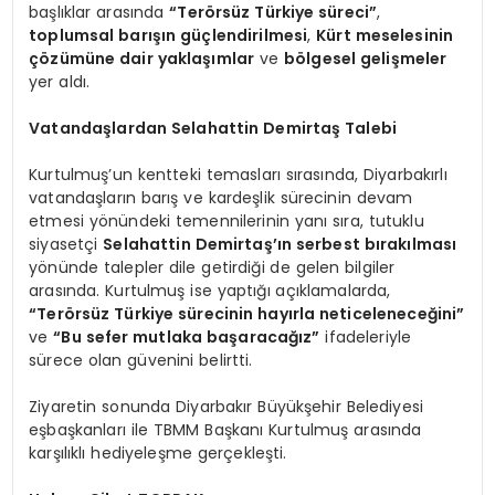
başlıklar arasında
“Terörsüz Türkiye süreci”
,
toplumsal barışın güçlendirilmesi
,
Kürt meselesinin
çözümüne dair yaklaşımlar
ve
bölgesel gelişmeler
yer aldı.
Vatandaşlardan Selahattin Demirtaş Talebi
Kurtulmuş’un kentteki temasları sırasında, Diyarbakırlı
vatandaşların barış ve kardeşlik sürecinin devam
etmesi yönündeki temennilerinin yanı sıra, tutuklu
siyasetçi
Selahattin Demirtaş’ın serbest bırakılması
yönünde talepler dile getirdiği de gelen bilgiler
arasında. Kurtulmuş ise yaptığı açıklamalarda,
“Terörsüz Türkiye sürecinin hayırla neticeleneceğini”
ve
“Bu sefer mutlaka başaracağız”
ifadeleriyle
sürece olan güvenini belirtti.
Ziyaretin sonunda Diyarbakır Büyükşehir Belediyesi
eşbaşkanları ile TBMM Başkanı Kurtulmuş arasında
karşılıklı hediyeleşme gerçekleşti.