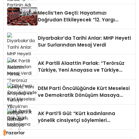
Meclis’ten Geçti: Hayatımızı
Doğrudan Etkileyecek “12. Yargı
Paketi” Hakkında Bilmeniz Gereken
Her Şey!
Diyarbakır’da Tarihi Anlar: MHP Heyeti
Sur Surlarından Mesaj Verdi
AK Partili Alaattin Parlak: “Terörsüz
Türkiye, Yeni Anayasa ve Türkiye
Yüzyılı’nın Kesişim Noktası”
DEM Parti Öncülüğünde Kürt Meselesi
ve Demokratik Dönüşüm Masaya
Yatırıldı
AK Parti’li Gül: “Kürt kadınlarına
yönelik cinsiyetçi söylemleri
reddediyoruz”
Yazarlar