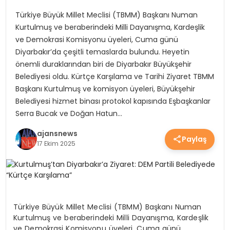
YEREL HABERLER
Türkiye Büyük Millet Meclisi (TBMM) Başkanı Numan
Kurtulmuş ve beraberindeki Milli Dayanışma, Kardeşlik
ve Demokrasi Komisyonu üyeleri, Cuma günü
EKONOMİ
Diyarbakır’da çeşitli temaslarda bulundu. Heyetin
önemli duraklarından biri de Diyarbakır Büyükşehir
Belediyesi oldu. Kürtçe Karşılama ve Tarihi Ziyaret TBMM
Başkanı Kurtulmuş ve komisyon üyeleri, Büyükşehir
EĞİTİM
Belediyesi hizmet binası protokol kapısında Eşbaşkanlar
Serra Bucak ve Doğan Hatun…
GÜNDEM
ajansnews
Paylaş
17 Ekim 2025
SAĞLIK
SPOR
Türkiye Büyük Millet Meclisi (TBMM) Başkanı Numan
Kurtulmuş ve beraberindeki Milli Dayanışma, Kardeşlik
ve Demokrasi Komisyonu üyeleri, Cuma günü