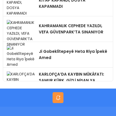
KİTAP KAPANDI, DOSYA
KAPANMADI
KAHRAMANLIK CEPHEDE YAZILDI,
VEFA GÜVENPARK’TA SINANIYOR
Ji Gobeklîtepeyê Heta Riya Îpekê
Amed
KARLOFÇA’DA KAYBIN MÜKÂFATI:
SAMUR KÜRK, GİZLİ NİŞAN,YA
BUGÜN?