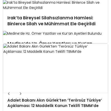
Irak’ta Bireysel Silahsızlanma Hamlesi:
Binlerce Silah ve Mühimmat Ele Geçirildi
Medine’de Hz. Ömer Yazıtları ve Kur’an
Ayetleri Bulundu
10 Yıllık Ortaklığın Sonu: ABD-DSG İttifakı
Dağılırken IŞİD Yeniden mi Doğuyor?
Adalet Bakanı Akın Gürlek’ten ‘Terörsüz Türkiye’
Açıklaması: 12 Maddelik Kanun Teklifi TBMM’de