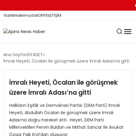
Di
Gizlilik
Hakkımızda
KÜNYE
İLETİŞİM
KÖŞE YAZILARI
Ana Sayfa
SİYASET
İmralı Heyeti, Öcalan ile görüşmek üzere İmralı Adası’na gitti
SİYASET
İmralı Heyeti, Öcalan ile görüşmek
üzere İmralı Adası’na gitti
DÜNYA
Halkların Eşitlik ve Demokrasi Partisi (DEM Parti) İmralı
Heyeti, Abdullah Öcalan ile görüşmek üzere İmralı
Adası’na doğru hareket etti. Heyet, DEM Parti
YEREL HABERLER
Milletvekilleri Pervin Buldan ve Mithat Sancar ile Avukat
Özgür Faik Erol’dan oluşuyor.