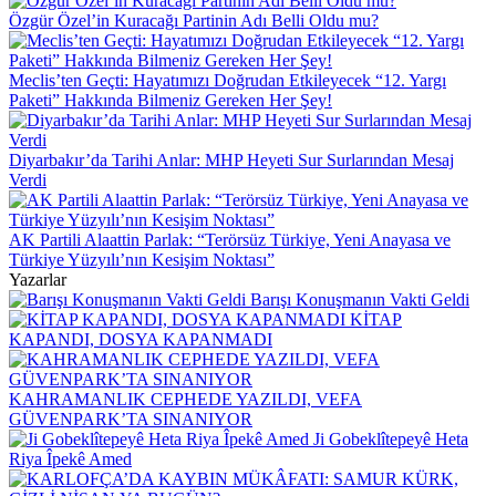
Özgür Özel’in Kuracağı Partinin Adı Belli Oldu mu?
Meclis’ten Geçti: Hayatımızı Doğrudan Etkileyecek “12. Yargı
Paketi” Hakkında Bilmeniz Gereken Her Şey!
Diyarbakır’da Tarihi Anlar: MHP Heyeti Sur Surlarından Mesaj
Verdi
AK Partili Alaattin Parlak: “Terörsüz Türkiye, Yeni Anayasa ve
Türkiye Yüzyılı’nın Kesişim Noktası”
Yazarlar
Barışı Konuşmanın Vakti Geldi
KİTAP
KAPANDI, DOSYA KAPANMADI
KAHRAMANLIK CEPHEDE YAZILDI, VEFA
GÜVENPARK’TA SINANIYOR
Ji Gobeklîtepeyê Heta
Riya Îpekê Amed