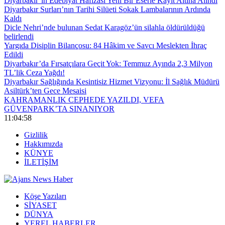
Diyarbakır’ın Edebiyat Hafızası Yeni Bir Eserle Kayıt Altına Alındı
Diyarbakır Surları’nın Tarihi Silüeti Sokak Lambalarının Ardında
Kaldı
Dicle Nehri’nde bulunan Sedat Karagöz’ün silahla öldürüldüğü
belirlendi
Yargıda Disiplin Bilançosu: 84 Hâkim ve Savcı Meslekten İhraç
Edildi
Diyarbakır’da Fırsatçılara Geçit Yok: Temmuz Ayında 2,3 Milyon
TL’lik Ceza Yağdı!
Diyarbakır Sağlığında Kesintisiz Hizmet Vizyonu: İl Sağlık Müdürü
Asiltürk’ten Gece Mesaisi
KAHRAMANLIK CEPHEDE YAZILDI, VEFA
GÜVENPARK’TA SINANIYOR
11:04:59
Gizlilik
Hakkımızda
KÜNYE
İLETİŞİM
Köşe Yazıları
SİYASET
DÜNYA
YEREL HABERLER