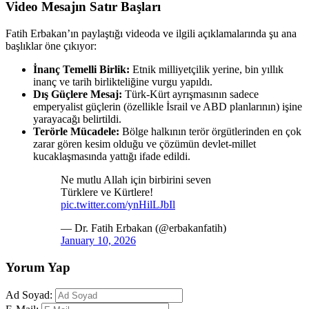
Video Mesajın Satır Başları
Fatih Erbakan’ın paylaştığı videoda ve ilgili açıklamalarında şu ana
başlıklar öne çıkıyor:
İnanç Temelli Birlik:
Etnik milliyetçilik yerine, bin yıllık
inanç ve tarih birlikteliğine vurgu yapıldı.
Dış Güçlere Mesaj:
Türk-Kürt ayrışmasının sadece
emperyalist güçlerin (özellikle İsrail ve ABD planlarının) işine
yarayacağı belirtildi.
Terörle Mücadele:
Bölge halkının terör örgütlerinden en çok
zarar gören kesim olduğu ve çözümün devlet-millet
kucaklaşmasında yattığı ifade edildi.
Ne mutlu Allah için birbirini seven
Türklere ve Kürtlere!
pic.twitter.com/ynHilLJbIl
— Dr. Fatih Erbakan (@erbakanfatih)
January 10, 2026
Yorum Yap
Ad Soyad: