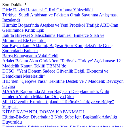
Son Dakika !
Dicle Devlet Hastanesi C Rol Grubuna Yükseltildi
Türkiye, Suudi Arabistan ve Pakistan Ortak Savunma Anlaşması
İmzalandı
Hürmüz Boğazı’nda Ateşkes ve Yeni Protokol Trafiği: ABD-İran
Geriliminde Kritik Eşik
Irak’ta Bireysel Silahsızlanma Hamlesi: Binlerce Silah ve
Mühimmat Ele Geçirildi
Sur Kaymakamı Akbulut, Bağıvar Spor Kompleksi’nde Genç
Sporcularla Buluştu
Barışı Konuşmanın Vakti Geldi
Adalet Bakanı Akın Gürlek’ten ‘Terörsüz Türkiye’ Açıklaması: 12
Maddelik Kanun Teklifi TBMM’de
DTSO: “Yeni Dönem Sadece Güvenlik Değil, Ekonomi ve
Demokrasi Meselesidir”
İHD’den “Çerçeve Yasa” Teklifine Destek ve 7 Maddelik Revizyon
Çağrısı
MASAK Raporunda Ahbap Bağışları Detaylandırıldı: Ünlü
İsimlerin Yardım Miktarları Ortaya Çıktı
Milli Güvenlik Kurulu Toplandı: “Terörsüz Türkiye ve Bölge”
Vurgusu
KİTAP KAPANDI, DOSYA KAPANMADI
Eğitim-Bir-Sen Diyarbakır 2 Nolu Şube İçin Başkanlık Adaylığı
Duyuruldu