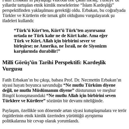
yıllardır tartışılan etnik kimlik meselelerine “İslam Kardeşliği”
perspektifinden yaklaşılması gerektiği oldu. Erbakan, bu coğrafyada
Türkler ve Kürtlerin etle tırnak gibi olduğunu vurgulayarak şu
ifadeleri kullandı:
“Türk’ü Kürt’ten, Kürt’ü Türk’ten ayırırsanız
ortada ne Türk kalır ne de Kürt kalır. Ama eğer
Türk ve Kürt, Allah için birbirini sever ve
birleşirse; ne Amerika, ne İsrail, ne de Siyonizm
karşılarında durabilir!”
Milli Görüş’ün Tarihi Perspektifi: Kardeşlik
Vurgusu
Fatih Erbakan’ın bu çıkışı, babası Prof. Dr. Necmettin Erbakan’ın
siyasi hayatı boyunca savunduğu
“Ne mutlu Türküm diyene
değil, ne mutlu Müslümanım diyene”
düsturunun ve meşhur
Bingöl konuşmasındaki
“Ne mutlu Allah için birbirini seven
Türklere ve Kürtlere”
sözünün bir devamı niteliğinde.
Paylaşım, özellikle son dönemde artan siyasi kutuplaşmalara ve terör
örgütlerinin etnik kimlik üzerinden yürüttüğü ayrıştırma
politikalarına bir cevap olarak yorumlandı.