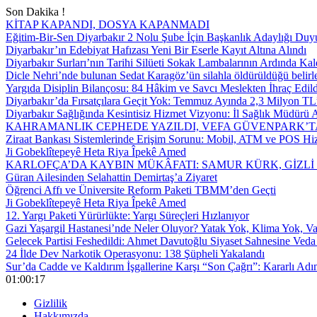
Son Dakika !
KİTAP KAPANDI, DOSYA KAPANMADI
Eğitim-Bir-Sen Diyarbakır 2 Nolu Şube İçin Başkanlık Adaylığı Duy
Diyarbakır’ın Edebiyat Hafızası Yeni Bir Eserle Kayıt Altına Alındı
Diyarbakır Surları’nın Tarihi Silüeti Sokak Lambalarının Ardında Kal
Dicle Nehri’nde bulunan Sedat Karagöz’ün silahla öldürüldüğü belirl
Yargıda Disiplin Bilançosu: 84 Hâkim ve Savcı Meslekten İhraç Edild
Diyarbakır’da Fırsatçılara Geçit Yok: Temmuz Ayında 2,3 Milyon TL’
Diyarbakır Sağlığında Kesintisiz Hizmet Vizyonu: İl Sağlık Müdürü A
KAHRAMANLIK CEPHEDE YAZILDI, VEFA GÜVENPARK’T
Ziraat Bankası Sistemlerinde Erişim Sorunu: Mobil, ATM ve POS Hiz
Ji Gobeklîtepeyê Heta Riya Îpekê Amed
KARLOFÇA’DA KAYBIN MÜKÂFATI: SAMUR KÜRK, GİZLİ
Güran Ailesinden Selahattin Demirtaş’a Ziyaret
Öğrenci Affı ve Üniversite Reform Paketi TBMM’den Geçti
Ji Gobeklîtepeyê Heta Riya Îpekê Amed
12. Yargı Paketi Yürürlükte: Yargı Süreçleri Hızlanıyor
Gazi Yaşargil Hastanesi’nde Neler Oluyor? Yatak Yok, Klima Yok, Va
Gelecek Partisi Feshedildi: Ahmet Davutoğlu Siyaset Sahnesine Veda 
24 İlde Dev Narkotik Operasyonu: 138 Şüpheli Yakalandı
Sur’da Cadde ve Kaldırım İşgallerine Karşı “Son Çağrı”: Kararlı Adı
01:00:18
Gizlilik
Hakkımızda