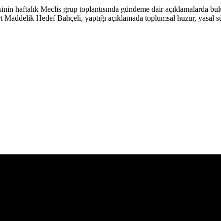
sinin haftalık Meclis grup toplantısında gündeme dair açıklamalarda b
Dört Maddelik Hedef ​Bahçeli, yaptığı açıklamada toplumsal huzur, yasal sü