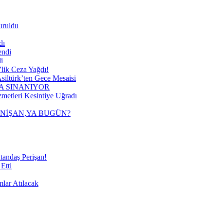
uruldu
dı
endi
i
lik Ceza Yağdı!
siltürk’ten Gece Mesaisi
A SINANIYOR
metleri Kesintiye Uğradı
 NİŞAN,YA BUGÜN?
tandaş Perişan!
Etti
mlar Atılacak