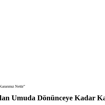
ararımız Nettir”
alan Umuda Dönünceye Kadar Ka