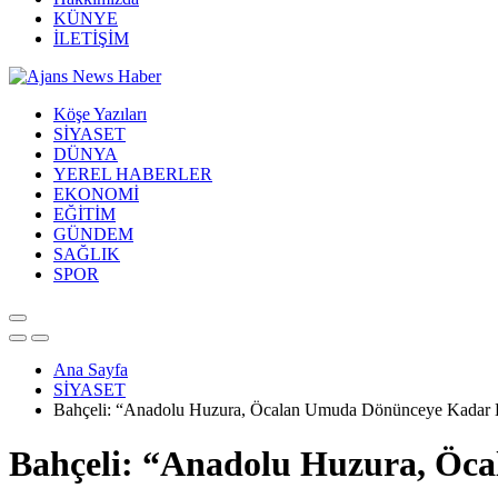
KÜNYE
İLETİŞİM
Köşe Yazıları
SİYASET
DÜNYA
YEREL HABERLER
EKONOMİ
EĞİTİM
GÜNDEM
SAĞLIK
SPOR
Ana Sayfa
SİYASET
Bahçeli: “Anadolu Huzura, Öcalan Umuda Dönünceye Kadar K
Bahçeli: “Anadolu Huzura, Öc