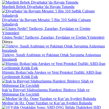
Mardinli Bebek Diyarbakır’da Hayata Tutundu
Diyarbakır’da Bayram Mesaisi: 5 Bin 310 Sağlık Çalışanı
Sahadaydı
Gluten Nedir? Tarihçesi, Zararları, Faydaları ve Üretim Yöntemleri
Dünya
Türkiye, Suudi Arabistan ve Pakistan Ortak Savunma Anlaşması
İmzalandı
Hürmüz Boğazı’nda Ateşkes ve Yeni Protokol Trafiği: ABD-İran
Geriliminde Kritik Eşik
Irak’ta Bireysel Silahsızlanma Hamlesi: Binlerce Silah ve
Mühimmat Ele Geçirildi
Medine’de Hz. Ömer Yazıtları ve Kur’an Ayetleri Bulundu