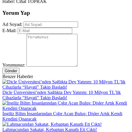
Haber: Cihat TOPRAK
Yorum Yap
Ad Soyad:
E-Mail:
Yorumunuz:
Gönder
Benzer Haberler
Dicle Üniversitesi’nden Sağlıkta Dev Yatırım: 10 Milyon TL’lik
Cihazlarla “Hayati” Takip Başladı!
İngiliz Bilim İnsanlarından Çığır Açan Buluş: Dişler Artık Kendi
Kendini Onaracak
Lahmacundan Sakatat, Kebaptan Kanatlı Eti Çıktı!