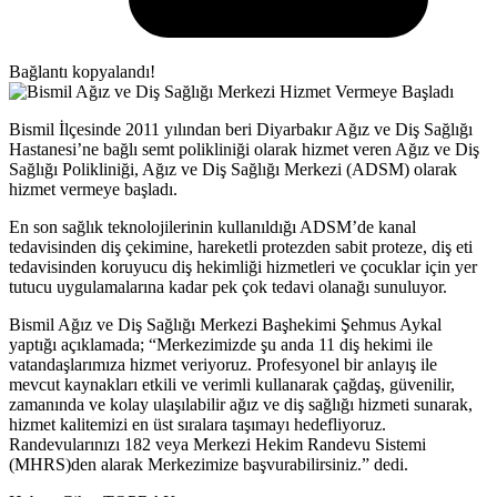
Bağlantı kopyalandı!
Bismil İlçesinde 2011 yılından beri Diyarbakır Ağız ve Diş Sağlığı
Hastanesi’ne bağlı semt polikliniği olarak hizmet veren Ağız ve Diş
Sağlığı Polikliniği, Ağız ve Diş Sağlığı Merkezi (ADSM) olarak
hizmet vermeye başladı.
En son sağlık teknolojilerinin kullanıldığı ADSM’de kanal
tedavisinden diş çekimine, hareketli protezden sabit proteze, diş eti
tedavisinden koruyucu diş hekimliği hizmetleri ve çocuklar için yer
tutucu uygulamalarına kadar pek çok tedavi olanağı sunuluyor.
Bismil Ağız ve Diş Sağlığı Merkezi Başhekimi Şehmus Aykal
yaptığı açıklamada; “Merkezimizde şu anda 11 diş hekimi ile
vatandaşlarımıza hizmet veriyoruz. Profesyonel bir anlayış ile
mevcut kaynakları etkili ve verimli kullanarak çağdaş, güvenilir,
zamanında ve kolay ulaşılabilir ağız ve diş sağlığı hizmeti sunarak,
hizmet kalitemizi en üst sıralara taşımayı hedefliyoruz.
Randevularınızı 182 veya Merkezi Hekim Randevu Sistemi
(MHRS)den alarak Merkezimize başvurabilirsiniz.” dedi.