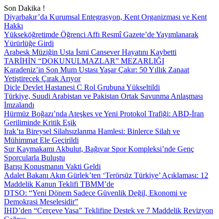
Son Dakika !
Diyarbakır’da Kurumsal Entegrasyon, Kent Organizması ve Kent
Hakkı
Yükseköğretimde Öğrenci Affı Resmî Gazete’de Yayımlanarak
Yürürlüğe Girdi
Arabesk Müziğin Usta İsmi Cansever Hayatını Kaybetti
TARİHİN “DOKUNULMAZLAR” MEZARLIĞI
Karadeniz’in Son Mum Ustası Yaşar Çakır: 50 Yıllık Zanaat
Yetiştirecek Çırak Arıyor
Dicle Devlet Hastanesi C Rol Grubuna Yükseltildi
Türkiye, Suudi Arabistan ve Pakistan Ortak Savunma Anlaşması
İmzalandı
Hürmüz Boğazı’nda Ateşkes ve Yeni Protokol Trafiği: ABD-İran
Geriliminde Kritik Eşik
Irak’ta Bireysel Silahsızlanma Hamlesi: Binlerce Silah ve
Mühimmat Ele Geçirildi
Sur Kaymakamı Akbulut, Bağıvar Spor Kompleksi’nde Genç
Sporcularla Buluştu
Barışı Konuşmanın Vakti Geldi
Adalet Bakanı Akın Gürlek’ten ‘Terörsüz Türkiye’ Açıklaması: 12
Maddelik Kanun Teklifi TBMM’de
DTSO: “Yeni Dönem Sadece Güvenlik Değil, Ekonomi ve
Demokrasi Meselesidir”
İHD’den “Çerçeve Yasa” Teklifine Destek ve 7 Maddelik Revizyon