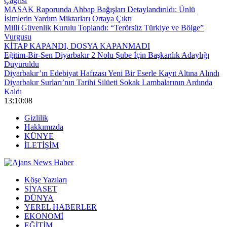
Çağrısı
MASAK Raporunda Ahbap Bağışları Detaylandırıldı: Ünlü
İsimlerin Yardım Miktarları Ortaya Çıktı
Milli Güvenlik Kurulu Toplandı: “Terörsüz Türkiye ve Bölge”
Vurgusu
KİTAP KAPANDI, DOSYA KAPANMADI
Eğitim-Bir-Sen Diyarbakır 2 Nolu Şube İçin Başkanlık Adaylığı
Duyuruldu
Diyarbakır’ın Edebiyat Hafızası Yeni Bir Eserle Kayıt Altına Alındı
Diyarbakır Surları’nın Tarihi Silüeti Sokak Lambalarının Ardında
Kaldı
13:10:09
Gizlilik
Hakkımızda
KÜNYE
İLETİŞİM
Köşe Yazıları
SİYASET
DÜNYA
YEREL HABERLER
EKONOMİ
EĞİTİM