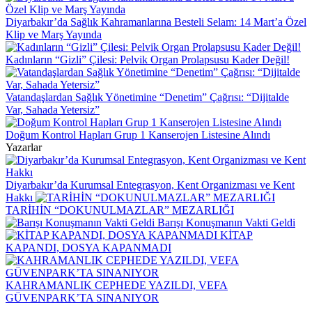
Diyarbakır’da Sağlık Kahramanlarına Besteli Selam: 14 Mart’a Özel
Klip ve Marş Yayında
Kadınların “Gizli” Çilesi: Pelvik Organ Prolapsusu Kader Değil!
Vatandaşlardan Sağlık Yönetimine “Denetim” Çağrısı: “Dijitalde
Var, Sahada Yetersiz”
Doğum Kontrol Hapları Grup 1 Kanserojen Listesine Alındı
Yazarlar
Diyarbakır’da Kurumsal Entegrasyon, Kent Organizması ve Kent
Hakkı
TARİHİN “DOKUNULMAZLAR” MEZARLIĞI
Barışı Konuşmanın Vakti Geldi
KİTAP
KAPANDI, DOSYA KAPANMADI
KAHRAMANLIK CEPHEDE YAZILDI, VEFA
GÜVENPARK’TA SINANIYOR