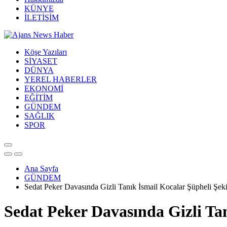
KÜNYE
İLETİŞİM
Köşe Yazıları
SİYASET
DÜNYA
YEREL HABERLER
EKONOMİ
EĞİTİM
GÜNDEM
SAĞLIK
SPOR
Ana Sayfa
GÜNDEM
Sedat Peker Davasında Gizli Tanık İsmail Kocalar Şüpheli Şe
Sedat Peker Davasında Gizli Ta