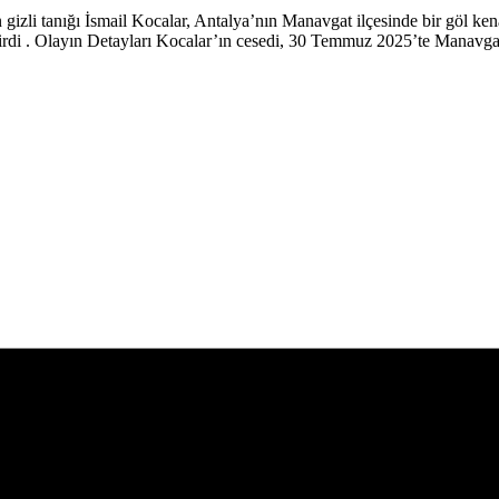
n gizli tanığı İsmail Kocalar, Antalya’nın Manavgat ilçesinde bir göl k
etirdi . Olayın Detayları Kocalar’ın cesedi, 30 Temmuz 2025’te Manavgat