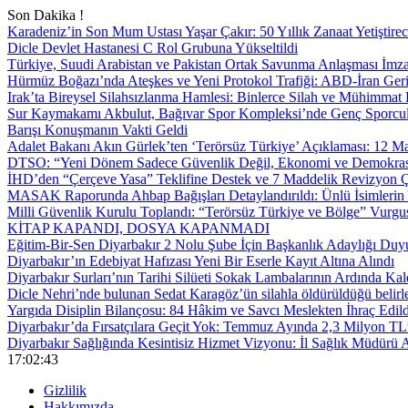
Son Dakika !
Karadeniz’in Son Mum Ustası Yaşar Çakır: 50 Yıllık Zanaat Yetiştire
Dicle Devlet Hastanesi C Rol Grubuna Yükseltildi
Türkiye, Suudi Arabistan ve Pakistan Ortak Savunma Anlaşması İmza
Hürmüz Boğazı’nda Ateşkes ve Yeni Protokol Trafiği: ABD-İran Geri
Irak’ta Bireysel Silahsızlanma Hamlesi: Binlerce Silah ve Mühimmat E
Sur Kaymakamı Akbulut, Bağıvar Spor Kompleksi’nde Genç Sporcul
Barışı Konuşmanın Vakti Geldi
Adalet Bakanı Akın Gürlek’ten ‘Terörsüz Türkiye’ Açıklaması: 12
DTSO: “Yeni Dönem Sadece Güvenlik Değil, Ekonomi ve Demokrasi
İHD’den “Çerçeve Yasa” Teklifine Destek ve 7 Maddelik Revizyon Ç
MASAK Raporunda Ahbap Bağışları Detaylandırıldı: Ünlü İsimlerin Y
Milli Güvenlik Kurulu Toplandı: “Terörsüz Türkiye ve Bölge” Vurgu
KİTAP KAPANDI, DOSYA KAPANMADI
Eğitim-Bir-Sen Diyarbakır 2 Nolu Şube İçin Başkanlık Adaylığı Duy
Diyarbakır’ın Edebiyat Hafızası Yeni Bir Eserle Kayıt Altına Alındı
Diyarbakır Surları’nın Tarihi Silüeti Sokak Lambalarının Ardında Kal
Dicle Nehri’nde bulunan Sedat Karagöz’ün silahla öldürüldüğü belirl
Yargıda Disiplin Bilançosu: 84 Hâkim ve Savcı Meslekten İhraç Edild
Diyarbakır’da Fırsatçılara Geçit Yok: Temmuz Ayında 2,3 Milyon TL’
Diyarbakır Sağlığında Kesintisiz Hizmet Vizyonu: İl Sağlık Müdürü A
17:02:44
Gizlilik
Hakkımızda