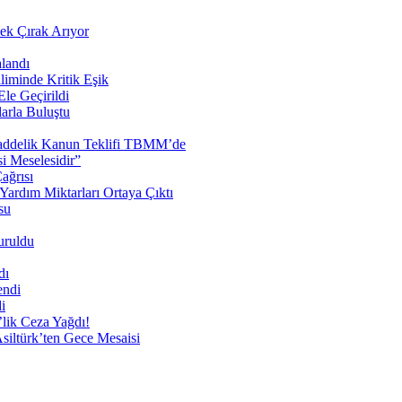
cek Çırak Arıyor
landı
liminde Kritik Eşik
le Geçirildi
arla Buluştu
 Maddelik Kanun Teklifi TBMM’de
 Meselesidir”
ağrısı
ardım Miktarları Ortaya Çıktı
su
uruldu
dı
endi
i
lik Ceza Yağdı!
siltürk’ten Gece Mesaisi