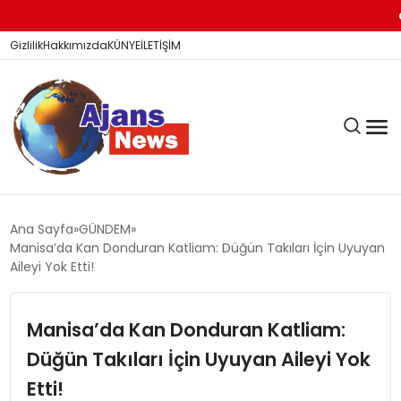
Su
Gizlilik
Hakkımızda
KÜNYE
İLETİŞİM
KÖŞE YAZILARI
Ana Sayfa
GÜNDEM
Manisa’da Kan Donduran Katliam: Düğün Takıları İçin Uyuyan
Aileyi Yok Etti!
SİYASET
Manisa’da Kan Donduran Katliam:
Düğün Takıları İçin Uyuyan Aileyi Yok
DÜNYA
Etti!