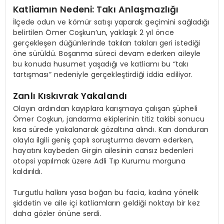
Katliamın Nedeni: Takı Anlaşmazlığı
İlçede odun ve kömür satışı yaparak geçimini sağladığı
belirtilen Ömer Coşkun’un, yaklaşık 2 yıl önce
gerçekleşen düğünlerinde takılan takıları geri istediği
öne sürüldü. Boşanma süreci devam ederken aileyle
bu konuda husumet yaşadığı ve katliamı bu “takı
tartışması” nedeniyle gerçekleştirdiği iddia ediliyor.
Zanlı Kıskıvrak Yakalandı
Olayın ardından kayıplara karışmaya çalışan şüpheli
Ömer Coşkun, jandarma ekiplerinin titiz takibi sonucu
kısa sürede yakalanarak gözaltına alındı. Kan donduran
olayla ilgili geniş çaplı soruşturma devam ederken,
hayatını kaybeden Girgin ailesinin cansız bedenleri
otopsi yapılmak üzere Adli Tıp Kurumu morguna
kaldırıldı.
Turgutlu halkını yasa boğan bu facia, kadına yönelik
şiddetin ve aile içi katliamların geldiği noktayı bir kez
daha gözler önüne serdi.