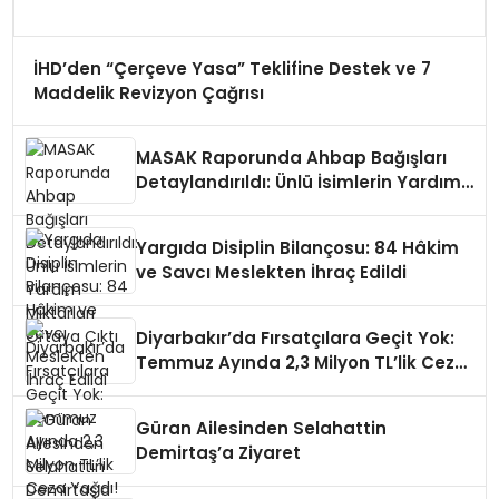
İHD’den “Çerçeve Yasa” Teklifine Destek ve 7
Maddelik Revizyon Çağrısı
MASAK Raporunda Ahbap Bağışları
Detaylandırıldı: Ünlü İsimlerin Yardım
Miktarları Ortaya Çıktı
Yargıda Disiplin Bilançosu: 84 Hâkim
ve Savcı Meslekten İhraç Edildi
Diyarbakır’da Fırsatçılara Geçit Yok:
Temmuz Ayında 2,3 Milyon TL’lik Ceza
Yağdı!
Güran Ailesinden Selahattin
Demirtaş’a Ziyaret