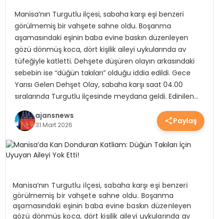
YEREL HABERLER
Manisa’nın Turgutlu ilçesi, sabaha karşı eşi benzeri
görülmemiş bir vahşete sahne oldu. Boşanma
aşamasındaki eşinin baba evine baskın düzenleyen
EKONOMİ
gözü dönmüş koca, dört kişilik aileyi uykularında av
tüfeğiyle katletti. Dehşete düşüren olayın arkasındaki
sebebin ise “düğün takıları” olduğu iddia edildi. Gece
Yarısı Gelen Dehşet Olay, sabaha karşı saat 04.00
EĞİTİM
sıralarında Turgutlu ilçesinde meydana geldi. Edinilen…
ajansnews
Paylaş
GÜNDEM
31 Mart 2026
SAĞLIK
Manisa’nın Turgutlu ilçesi, sabaha karşı eşi benzeri
SPOR
görülmemiş bir vahşete sahne oldu. Boşanma
aşamasındaki eşinin baba evine baskın düzenleyen
gözü dönmüş koca, dört kişilik aileyi uykularında av