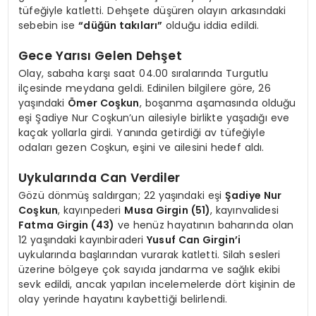
tüfeğiyle katletti. Dehşete düşüren olayın arkasındaki
sebebin ise
“düğün takıları”
olduğu iddia edildi.
Gece Yarısı Gelen Dehşet
Olay, sabaha karşı saat 04.00 sıralarında Turgutlu
ilçesinde meydana geldi. Edinilen bilgilere göre, 26
yaşındaki
Ömer Coşkun
, boşanma aşamasında olduğu
eşi Şadiye Nur Coşkun’un ailesiyle birlikte yaşadığı eve
kaçak yollarla girdi. Yanında getirdiği av tüfeğiyle
odaları gezen Coşkun, eşini ve ailesini hedef aldı.
Uykularında Can Verdiler
Gözü dönmüş saldırgan; 22 yaşındaki eşi
Şadiye Nur
Coşkun
, kayınpederi
Musa Girgin (51)
, kayınvalidesi
Fatma Girgin (43)
ve henüz hayatının baharında olan
12 yaşındaki kayınbiraderi
Yusuf Can Girgin’i
uykularında başlarından vurarak katletti. Silah sesleri
üzerine bölgeye çok sayıda jandarma ve sağlık ekibi
sevk edildi, ancak yapılan incelemelerde dört kişinin de
olay yerinde hayatını kaybettiği belirlendi.