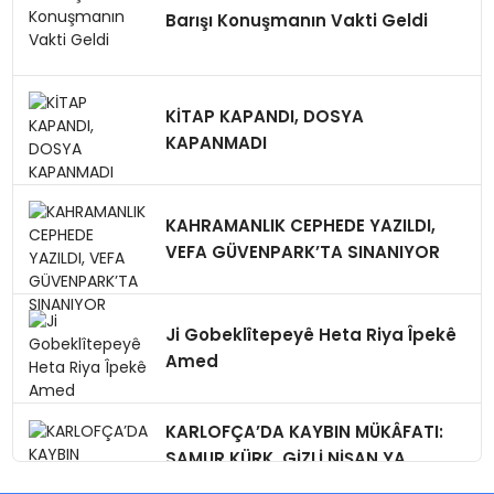
Barışı Konuşmanın Vakti Geldi
KİTAP KAPANDI, DOSYA
KAPANMADI
KAHRAMANLIK CEPHEDE YAZILDI,
VEFA GÜVENPARK’TA SINANIYOR
Ji Gobeklîtepeyê Heta Riya Îpekê
Amed
KARLOFÇA’DA KAYBIN MÜKÂFATI:
SAMUR KÜRK, GİZLİ NİŞAN,YA
BUGÜN?