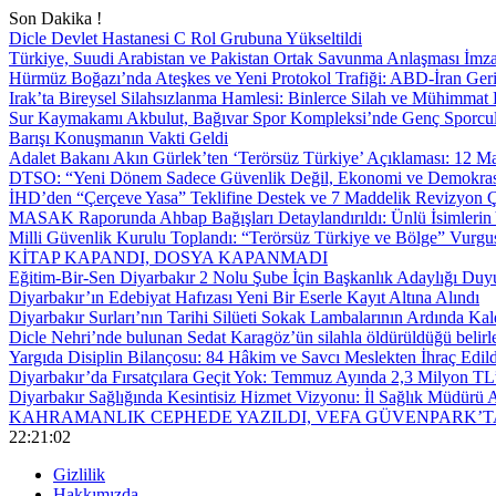
Son Dakika !
Dicle Devlet Hastanesi C Rol Grubuna Yükseltildi
Türkiye, Suudi Arabistan ve Pakistan Ortak Savunma Anlaşması İmza
Hürmüz Boğazı’nda Ateşkes ve Yeni Protokol Trafiği: ABD-İran Geri
Irak’ta Bireysel Silahsızlanma Hamlesi: Binlerce Silah ve Mühimmat E
Sur Kaymakamı Akbulut, Bağıvar Spor Kompleksi’nde Genç Sporcul
Barışı Konuşmanın Vakti Geldi
Adalet Bakanı Akın Gürlek’ten ‘Terörsüz Türkiye’ Açıklaması: 12
DTSO: “Yeni Dönem Sadece Güvenlik Değil, Ekonomi ve Demokrasi
İHD’den “Çerçeve Yasa” Teklifine Destek ve 7 Maddelik Revizyon Ç
MASAK Raporunda Ahbap Bağışları Detaylandırıldı: Ünlü İsimlerin Y
Milli Güvenlik Kurulu Toplandı: “Terörsüz Türkiye ve Bölge” Vurgu
KİTAP KAPANDI, DOSYA KAPANMADI
Eğitim-Bir-Sen Diyarbakır 2 Nolu Şube İçin Başkanlık Adaylığı Duy
Diyarbakır’ın Edebiyat Hafızası Yeni Bir Eserle Kayıt Altına Alındı
Diyarbakır Surları’nın Tarihi Silüeti Sokak Lambalarının Ardında Kal
Dicle Nehri’nde bulunan Sedat Karagöz’ün silahla öldürüldüğü belirl
Yargıda Disiplin Bilançosu: 84 Hâkim ve Savcı Meslekten İhraç Edild
Diyarbakır’da Fırsatçılara Geçit Yok: Temmuz Ayında 2,3 Milyon TL’
Diyarbakır Sağlığında Kesintisiz Hizmet Vizyonu: İl Sağlık Müdürü A
KAHRAMANLIK CEPHEDE YAZILDI, VEFA GÜVENPARK’T
22:21:03
Gizlilik
Hakkımızda