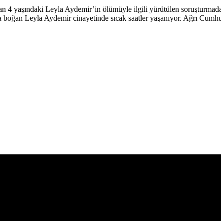
n 4 yaşındaki Leyla Aydemir’in ölümüyle ilgili yürütülen soruşturmada
asa boğan Leyla Aydemir cinayetinde sıcak saatler yaşanıyor. Ağrı Cumh