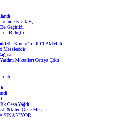
landı
liminde Kritik Eşik
le Geçirildi
arla Buluştu
 Maddelik Kanun Teklifi TBMM’de
 Meselesidir”
ağrısı
ardım Miktarları Ortaya Çıktı
su
uruldu
dı
endi
i
lik Ceza Yağdı!
siltürk’ten Gece Mesaisi
A SINANIYOR