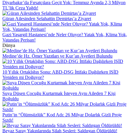
Diyarbakır’da Fırsatçılara Geçit Yok: Temmuz Ayında 2,3 Milyon
TL’lik Ceza Yağdı!
Güran Ailesinden Selahattin Demirtaş’a Ziyaret
Gazi Yaşargil Hastanesi’nde Neler Oluyor? Yatak Yok, Klima Yok,
Vatandaş Perişan!
Dünya
Medine’de Hz. Ömer Yazıtları ve Kur’an Ayetleri Bulundu
10 Yıllık Ortaklığın Sonu: ABD-DSG İttifakı Dağılırken IŞİD
Yeniden mi Doğuyor?
Suya Düşen Çocuğu Kurtarmak İsteyen Aynı Aileden 7 Kişi
Boğuldu
Putin’in “Ölümsüzlük” Kod Adı: 26 Milyar Dolarlık Gizli Proje
Sızdı!
Beyaz Saray Yakınlarında Silah Sesleri: Saldırgan Öldürüldü!