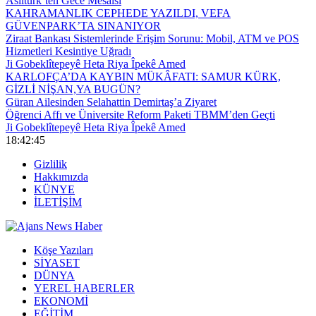
Asiltürk’ten Gece Mesaisi
KAHRAMANLIK CEPHEDE YAZILDI, VEFA
GÜVENPARK’TA SINANIYOR
Ziraat Bankası Sistemlerinde Erişim Sorunu: Mobil, ATM ve POS
Hizmetleri Kesintiye Uğradı
Ji Gobeklîtepeyê Heta Riya Îpekê Amed
KARLOFÇA’DA KAYBIN MÜKÂFATI: SAMUR KÜRK,
GİZLİ NİŞAN,YA BUGÜN?
Güran Ailesinden Selahattin Demirtaş’a Ziyaret
Öğrenci Affı ve Üniversite Reform Paketi TBMM’den Geçti
Ji Gobeklîtepeyê Heta Riya Îpekê Amed
18:42:45
Gizlilik
Hakkımızda
KÜNYE
İLETİŞİM
Köşe Yazıları
SİYASET
DÜNYA
YEREL HABERLER
EKONOMİ
EĞİTİM