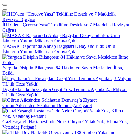
İHD’den “Çerçeve Yasa” Teklifine Destek ve 7 Maddelik Revizyon
Çağrısı
MASAK Raporunda Ahbap Bağışları Detaylandırıldı: Ünlü
İsimlerin Yardım Miktarları Ortaya Çıktı
Yargıda Disiplin Bilançosu: 84 Hâkim ve Savcı Meslekten İhraç
Edildi
Diyarbakır’da Fırsatçılara Geçit Yok: Temmuz Ayında 2,3 Milyon
TL’lik Ceza Yağdı!
Güran Ailesinden Selahattin Demirtaş’a Ziyaret
Gazi Yaşargil Hastanesi’nde Neler Oluyor? Yatak Yok, Klima Yok,
Vatandaş Perişan!