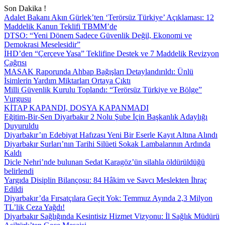
Son Dakika !
Adalet Bakanı Akın Gürlek’ten ‘Terörsüz Türkiye’ Açıklaması: 12
Maddelik Kanun Teklifi TBMM’de
DTSO: “Yeni Dönem Sadece Güvenlik Değil, Ekonomi ve
Demokrasi Meselesidir”
İHD’den “Çerçeve Yasa” Teklifine Destek ve 7 Maddelik Revizyon
Çağrısı
MASAK Raporunda Ahbap Bağışları Detaylandırıldı: Ünlü
İsimlerin Yardım Miktarları Ortaya Çıktı
Milli Güvenlik Kurulu Toplandı: “Terörsüz Türkiye ve Bölge”
Vurgusu
KİTAP KAPANDI, DOSYA KAPANMADI
Eğitim-Bir-Sen Diyarbakır 2 Nolu Şube İçin Başkanlık Adaylığı
Duyuruldu
Diyarbakır’ın Edebiyat Hafızası Yeni Bir Eserle Kayıt Altına Alındı
Diyarbakır Surları’nın Tarihi Silüeti Sokak Lambalarının Ardında
Kaldı
Dicle Nehri’nde bulunan Sedat Karagöz’ün silahla öldürüldüğü
belirlendi
Yargıda Disiplin Bilançosu: 84 Hâkim ve Savcı Meslekten İhraç
Edildi
Diyarbakır’da Fırsatçılara Geçit Yok: Temmuz Ayında 2,3 Milyon
TL’lik Ceza Yağdı!
Diyarbakır Sağlığında Kesintisiz Hizmet Vizyonu: İl Sağlık Müdürü