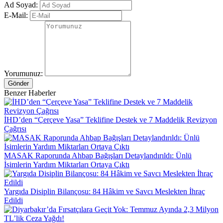
Ad Soyad:
E-Mail:
Yorumunuz:
Gönder
Benzer Haberler
İHD’den “Çerçeve Yasa” Teklifine Destek ve 7 Maddelik Revizyon
Çağrısı
MASAK Raporunda Ahbap Bağışları Detaylandırıldı: Ünlü
İsimlerin Yardım Miktarları Ortaya Çıktı
Yargıda Disiplin Bilançosu: 84 Hâkim ve Savcı Meslekten İhraç
Edildi