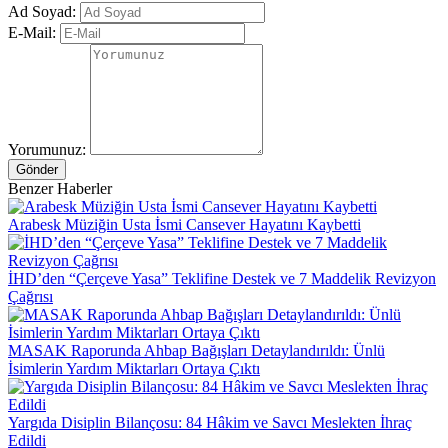
Ad Soyad:
E-Mail:
Yorumunuz:
Gönder
Benzer Haberler
Arabesk Müziğin Usta İsmi Cansever Hayatını Kaybetti
İHD’den “Çerçeve Yasa” Teklifine Destek ve 7 Maddelik Revizyon
Çağrısı
MASAK Raporunda Ahbap Bağışları Detaylandırıldı: Ünlü
İsimlerin Yardım Miktarları Ortaya Çıktı
Yargıda Disiplin Bilançosu: 84 Hâkim ve Savcı Meslekten İhraç
Edildi