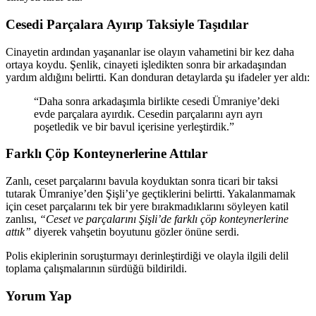
Cesedi Parçalara Ayırıp Taksiyle Taşıdılar
Cinayetin ardından yaşananlar ise olayın vahametini bir kez daha
ortaya koydu. Şenlik, cinayeti işledikten sonra bir arkadaşından
yardım aldığını belirtti. Kan donduran detaylarda şu ifadeler yer aldı:
“Daha sonra arkadaşımla birlikte cesedi Ümraniye’deki
evde parçalara ayırdık. Cesedin parçalarını ayrı ayrı
poşetledik ve bir bavul içerisine yerleştirdik.”
Farklı Çöp Konteynerlerine Attılar
Zanlı, ceset parçalarını bavula koyduktan sonra ticari bir taksi
tutarak Ümraniye’den Şişli’ye geçtiklerini belirtti. Yakalanmamak
için ceset parçalarını tek bir yere bırakmadıklarını söyleyen katil
zanlısı,
“Ceset ve parçalarını Şişli’de farklı çöp konteynerlerine
attık”
diyerek vahşetin boyutunu gözler önüne serdi.
Polis ekiplerinin soruşturmayı derinleştirdiği ve olayla ilgili delil
toplama çalışmalarının sürdüğü bildirildi.
Yorum Yap