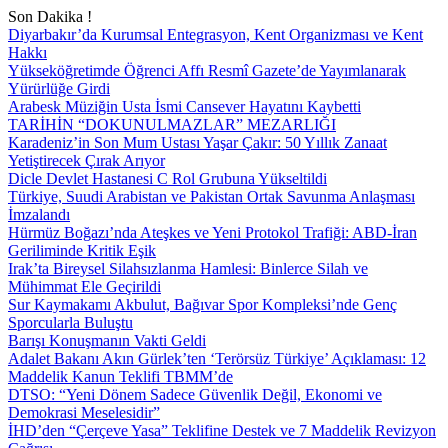
Son Dakika !
Diyarbakır’da Kurumsal Entegrasyon, Kent Organizması ve Kent
Hakkı
Yükseköğretimde Öğrenci Affı Resmî Gazete’de Yayımlanarak
Yürürlüğe Girdi
Arabesk Müziğin Usta İsmi Cansever Hayatını Kaybetti
TARİHİN “DOKUNULMAZLAR” MEZARLIĞI
Karadeniz’in Son Mum Ustası Yaşar Çakır: 50 Yıllık Zanaat
Yetiştirecek Çırak Arıyor
Dicle Devlet Hastanesi C Rol Grubuna Yükseltildi
Türkiye, Suudi Arabistan ve Pakistan Ortak Savunma Anlaşması
İmzalandı
Hürmüz Boğazı’nda Ateşkes ve Yeni Protokol Trafiği: ABD-İran
Geriliminde Kritik Eşik
Irak’ta Bireysel Silahsızlanma Hamlesi: Binlerce Silah ve
Mühimmat Ele Geçirildi
Sur Kaymakamı Akbulut, Bağıvar Spor Kompleksi’nde Genç
Sporcularla Buluştu
Barışı Konuşmanın Vakti Geldi
Adalet Bakanı Akın Gürlek’ten ‘Terörsüz Türkiye’ Açıklaması: 12
Maddelik Kanun Teklifi TBMM’de
DTSO: “Yeni Dönem Sadece Güvenlik Değil, Ekonomi ve
Demokrasi Meselesidir”
İHD’den “Çerçeve Yasa” Teklifine Destek ve 7 Maddelik Revizyon