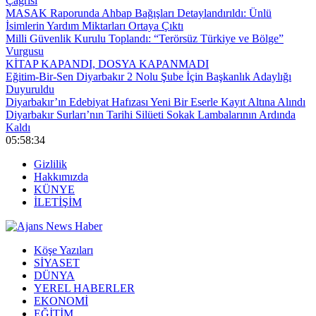
Çağrısı
MASAK Raporunda Ahbap Bağışları Detaylandırıldı: Ünlü
İsimlerin Yardım Miktarları Ortaya Çıktı
Milli Güvenlik Kurulu Toplandı: “Terörsüz Türkiye ve Bölge”
Vurgusu
KİTAP KAPANDI, DOSYA KAPANMADI
Eğitim-Bir-Sen Diyarbakır 2 Nolu Şube İçin Başkanlık Adaylığı
Duyuruldu
Diyarbakır’ın Edebiyat Hafızası Yeni Bir Eserle Kayıt Altına Alındı
Diyarbakır Surları’nın Tarihi Silüeti Sokak Lambalarının Ardında
Kaldı
05:58:35
Gizlilik
Hakkımızda
KÜNYE
İLETİŞİM
Köşe Yazıları
SİYASET
DÜNYA
YEREL HABERLER
EKONOMİ
EĞİTİM