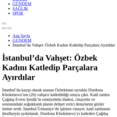
GÜNDEM
SAĞLIK
SPOR
Ana Sayfa
GÜNDEM
İstanbul’da Vahşet: Özbek Kadını Katledip Parçalara Ayırdılar
İstanbul’da Vahşet: Özbek
Kadını Katledip Parçalara
Ayırdılar
İstanbul’da kayıp olarak aranan Özbekistan uyruklu Durdona
Khokimova’nın (26) vahşice katledildiği ortaya çıktı. Katil zanlısı
Çağdaş Evren Şenlik’in emniyetteki ifadesi, cinayetin ve
sonrasındaki soğukkanlı planın dehşet verici detaylarını gözler
önüne serdi. İstanbul Ümraniye’de işlenen cinayet, katil zanlısının
itiraflarıyla aydınlandı. Durdona Khokimova’yı katleden Çağdaş