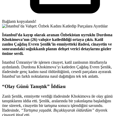
Bağlantı kopyalandı!
İstanbul’da kayıp olarak aranan Özbekistan uyruklu Durdona
Khokimova’nın (26) vahşice katledildiği ortaya çıktı. Katil
zanlısı Çağdaş Evren Şenlik’in emniyetteki ifadesi, cinayetin ve
sonrasındaki soğukkanlı planın dehşet verici detaylarını gözler
önüne serdi.
İstanbul Ümraniye’de işlenen cinayet, katil zanlısının itiraflarıyla
aydınlandı. Durdona Khokimova’yı katleden Çağdaş Evren Şenlik,
ifadesinde genç kadını nasıl öldürdüğünü, cesedi parçalara ayırarak
İstanbul’un farklı noktalarına nasıl dağıttığını tek tek anlattı.
“Olay Günü Tanıştık” İddiası
Zanlı Şenlik, emniyette verdiği ifadesinde Khokimova ile olay günü
tanıştıklarını iddia etti. Şenlik, aralarında bir yakınlaşma başladığını
öne sürerek, cinayetin bir tartışma sonucu işlendiğini savundu.
İfadesinde,
“Tartışma yaşadık. Bıçaklayarak öldürdüm”
diyerek
cinayeti itiraf etti.