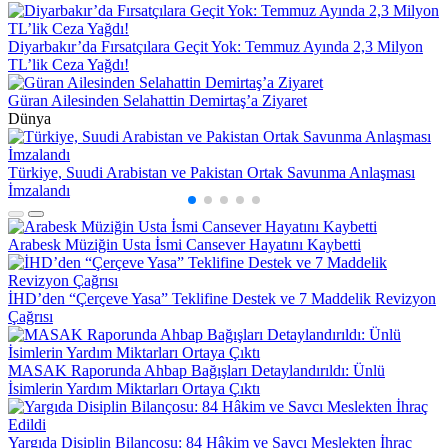
Diyarbakır’da Fırsatçılara Geçit Yok: Temmuz Ayında 2,3 Milyon
TL’lik Ceza Yağdı!
Güran Ailesinden Selahattin Demirtaş’a Ziyaret
Dünya
Türkiye, Suudi Arabistan ve Pakistan Ortak Savunma Anlaşması
H
İmzalandı
G
Arabesk Müziğin Usta İsmi Cansever Hayatını Kaybetti
İHD’den “Çerçeve Yasa” Teklifine Destek ve 7 Maddelik Revizyon
Çağrısı
MASAK Raporunda Ahbap Bağışları Detaylandırıldı: Ünlü
İsimlerin Yardım Miktarları Ortaya Çıktı
Yargıda Disiplin Bilançosu: 84 Hâkim ve Savcı Meslekten İhraç