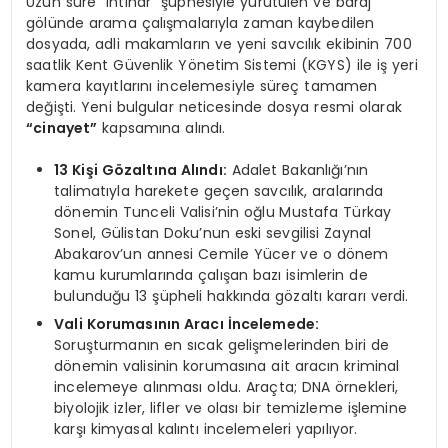
Uzun süre “intihar” şüphesiyle yürütülen ve baraj
gölünde arama çalışmalarıyla zaman kaybedilen
dosyada, adli makamların ve yeni savcılık ekibinin 700
saatlik Kent Güvenlik Yönetim Sistemi (KGYS) ile iş yeri
kamera kayıtlarını incelemesiyle süreç tamamen
değişti. Yeni bulgular neticesinde dosya resmi olarak
“cinayet”
kapsamına alındı.
13 Kişi Gözaltına Alındı:
Adalet Bakanlığı’nın
talimatıyla harekete geçen savcılık, aralarında
dönemin Tunceli Valisi’nin oğlu Mustafa Türkay
Sonel, Gülistan Doku’nun eski sevgilisi Zaynal
Abakarov’un annesi Cemile Yücer ve o dönem
kamu kurumlarında çalışan bazı isimlerin de
bulunduğu 13 şüpheli hakkında gözaltı kararı verdi.
Vali Korumasının Aracı İncelemede:
Soruşturmanın en sıcak gelişmelerinden biri de
dönemin valisinin korumasına ait aracın kriminal
incelemeye alınması oldu. Araçta; DNA örnekleri,
biyolojik izler, lifler ve olası bir temizleme işlemine
karşı kimyasal kalıntı incelemeleri yapılıyor.