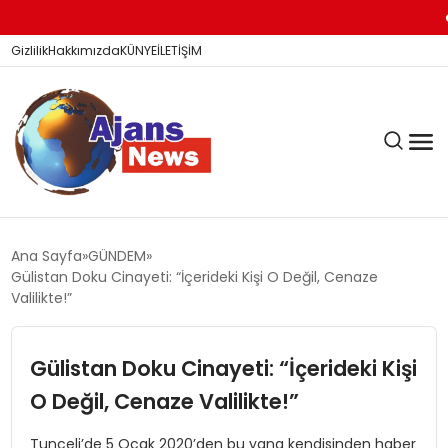
Sur
Gizlilik
Hakkımızda
KÜNYE
İLETİŞİM
KÖŞE YAZILARI
Ana Sayfa
GÜNDEM
Gülistan Doku Cinayeti: “İçerideki Kişi O Değil, Cenaze
Valilikte!”
SİYASET
Gülistan Doku Cinayeti: “İçerideki Kişi
O Değil, Cenaze Valilikte!”
DÜNYA
Tunceli’de 5 Ocak 2020’den bu yana kendisinden haber