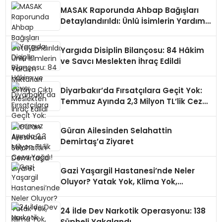
MASAK Raporunda Ahbap Bağışları
Detaylandırıldı: Ünlü İsimlerin Yardım
Miktarları Ortaya Çıktı
Yargıda Disiplin Bilançosu: 84 Hâkim
ve Savcı Meslekten İhraç Edildi
Diyarbakır’da Fırsatçılara Geçit Yok:
Temmuz Ayında 2,3 Milyon TL’lik Ceza
Yağdı!
Güran Ailesinden Selahattin
Demirtaş’a Ziyaret
Gazi Yaşargil Hastanesi’nde Neler
Oluyor? Yatak Yok, Klima Yok,
Vatandaş Perişan!
24 İlde Dev Narkotik Operasyonu: 138
Şüpheli Yakalandı