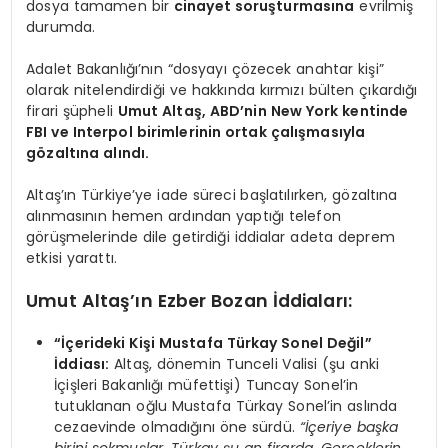
dosya tamamen bir
cinayet soruşturmasına
evrilmiş
durumda.
Adalet Bakanlığı’nın “dosyayı çözecek anahtar kişi”
olarak nitelendirdiği ve hakkında kırmızı bülten çıkardığı
firari şüpheli
Umut Altaş, ABD’nin New York kentinde
FBI ve Interpol birimlerinin ortak çalışmasıyla
gözaltına alındı.
Altaş’ın Türkiye’ye iade süreci başlatılırken, gözaltına
alınmasının hemen ardından yaptığı telefon
görüşmelerinde dile getirdiği iddialar adeta deprem
etkisi yarattı.
Umut Altaş’ın Ezber Bozan İddiaları:
“İçerideki Kişi Mustafa Türkay Sonel Değil”
İddiası:
Altaş, dönemin Tunceli Valisi (şu anki
İçişleri Bakanlığı müfettişi) Tuncay Sonel’in
tutuklanan oğlu Mustafa Türkay Sonel’in aslında
cezaevinde olmadığını öne sürdü.
“İçeriye başka
birini sokmuşlar. Türkay şu an firarda. Gerçeklerin