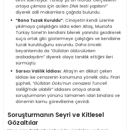
ortaya çıkması için acilen DNA testi yapılsın!”
diyerek adli makamlara çağrıda bulundu.
“Bana Tuzak Kuruldu”:
Cinayetin kendi üzerine
yıkılmaya çalışıldığını iddia eden Altaş, Mustafa
Türkay Sonel’in kendisini bilerek yanında gezdirerek
suça ortak gibi göstermeye çalıştığını ve kendisine
tuzak kurulduğunu savundu. Daha önceki
beyanlarında da
“Gülistan öldürülürken
arabadaydım”
diyerek olaya tanıklık ettiğini ileri
sürmüştü.
Sarsıcı Valilik İddiası:
Altaş’ın en dikkat çeken
iddiası ise cenazenin konumuna yönelik oldu. Firari
şüpheli,
“Gülistan Doku’nun cenazesi Tunceli
Valiliği’nde olabilir”
iddiasını ortaya atarak
soruşturmanın yönünü tamamen idari binalara ve
dönemin kamu görevlilerine çevirdi.
Soruşturmanın Seyri ve Kitlesel
Gözaltılar