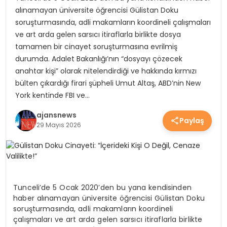
alınamayan üniversite öğrencisi Gülistan Doku
YEREL HABERLER
soruşturmasında, adli makamların koordineli çalışmaları
ve art arda gelen sarsıcı itiraflarla birlikte dosya
tamamen bir cinayet soruşturmasına evrilmiş
EKONOMİ
durumda. Adalet Bakanlığı’nın “dosyayı çözecek
anahtar kişi” olarak nitelendirdiği ve hakkında kırmızı
bülten çıkardığı firari şüpheli Umut Altaş, ABD’nin New
EĞİTİM
York kentinde FBI ve…
ajansnews
Paylaş
GÜNDEM
29 Mayıs 2026
SAĞLIK
Tunceli’de 5 Ocak 2020’den bu yana kendisinden
haber alınamayan üniversite öğrencisi Gülistan Doku
SPOR
soruşturmasında, adli makamların koordineli
çalışmaları ve art arda gelen sarsıcı itiraflarla birlikte