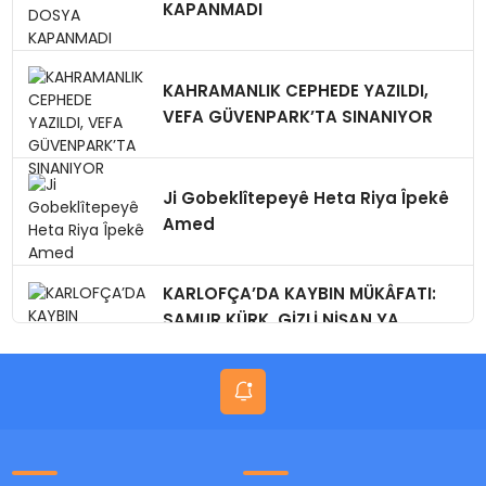
KAPANMADI
KAHRAMANLIK CEPHEDE YAZILDI,
VEFA GÜVENPARK’TA SINANIYOR
Ji Gobeklîtepeyê Heta Riya Îpekê
Amed
KARLOFÇA’DA KAYBIN MÜKÂFATI:
SAMUR KÜRK, GİZLİ NİŞAN,YA
BUGÜN?