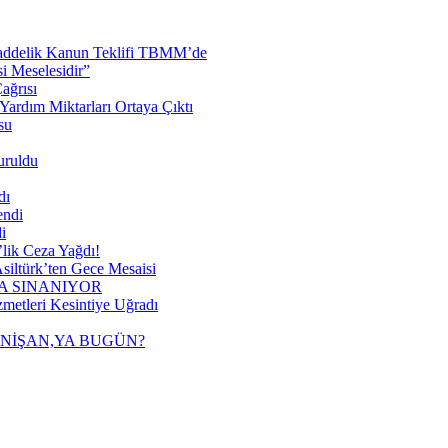
 Maddelik Kanun Teklifi TBMM’de
 Meselesidir”
ağrısı
ardım Miktarları Ortaya Çıktı
su
uruldu
dı
endi
i
lik Ceza Yağdı!
siltürk’ten Gece Mesaisi
A SINANIYOR
metleri Kesintiye Uğradı
 NİŞAN,YA BUGÜN?