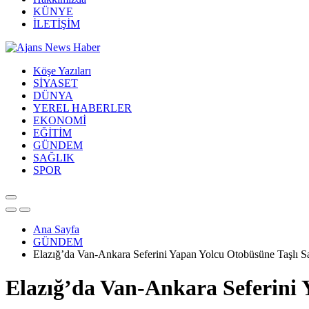
KÜNYE
İLETİŞİM
Köşe Yazıları
SİYASET
DÜNYA
YEREL HABERLER
EKONOMİ
EĞİTİM
GÜNDEM
SAĞLIK
SPOR
Ana Sayfa
GÜNDEM
Elazığ’da Van-Ankara Seferini Yapan Yolcu Otobüsüne Taşlı Sa
Elazığ’da Van-Ankara Seferini 