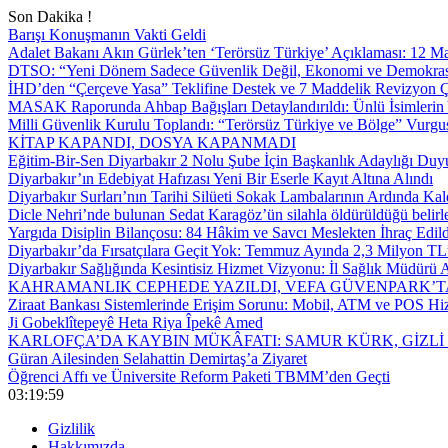
Son Dakika !
Barışı Konuşmanın Vakti Geldi
Adalet Bakanı Akın Gürlek’ten ‘Terörsüz Türkiye’ Açıklaması: 12
DTSO: “Yeni Dönem Sadece Güvenlik Değil, Ekonomi ve Demokrasi
İHD’den “Çerçeve Yasa” Teklifine Destek ve 7 Maddelik Revizyon Ç
MASAK Raporunda Ahbap Bağışları Detaylandırıldı: Ünlü İsimlerin Y
Milli Güvenlik Kurulu Toplandı: “Terörsüz Türkiye ve Bölge” Vurgu
KİTAP KAPANDI, DOSYA KAPANMADI
Eğitim-Bir-Sen Diyarbakır 2 Nolu Şube İçin Başkanlık Adaylığı Duy
Diyarbakır’ın Edebiyat Hafızası Yeni Bir Eserle Kayıt Altına Alındı
Diyarbakır Surları’nın Tarihi Silüeti Sokak Lambalarının Ardında Kal
Dicle Nehri’nde bulunan Sedat Karagöz’ün silahla öldürüldüğü belirl
Yargıda Disiplin Bilançosu: 84 Hâkim ve Savcı Meslekten İhraç Edild
Diyarbakır’da Fırsatçılara Geçit Yok: Temmuz Ayında 2,3 Milyon TL’
Diyarbakır Sağlığında Kesintisiz Hizmet Vizyonu: İl Sağlık Müdürü A
KAHRAMANLIK CEPHEDE YAZILDI, VEFA GÜVENPARK’T
Ziraat Bankası Sistemlerinde Erişim Sorunu: Mobil, ATM ve POS Hiz
Ji Gobeklîtepeyê Heta Riya Îpekê Amed
KARLOFÇA’DA KAYBIN MÜKÂFATI: SAMUR KÜRK, GİZLİ
Güran Ailesinden Selahattin Demirtaş’a Ziyaret
Öğrenci Affı ve Üniversite Reform Paketi TBMM’den Geçti
03:20:00
Gizlilik
Hakkımızda