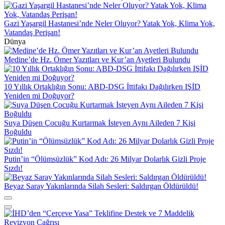
Gazi Yaşargil Hastanesi’nde Neler Oluyor? Yatak Yok, Klima Yok,
Vatandaş Perişan!
Dünya
Medine’de Hz. Ömer Yazıtları ve Kur’an Ayetleri Bulundu
10 Yıllık Ortaklığın Sonu: ABD-DSG İttifakı Dağılırken IŞİD
Yeniden mi Doğuyor?
Suya Düşen Çocuğu Kurtarmak İsteyen Aynı Aileden 7 Kişi
Boğuldu
Putin’in “Ölümsüzlük” Kod Adı: 26 Milyar Dolarlık Gizli Proje
Sızdı!
Beyaz Saray Yakınlarında Silah Sesleri: Saldırgan Öldürüldü!