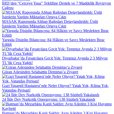
İHD’den “Çerçeve Yasa” Teklifine Destek ve 7 Maddelik Revizyon
Çağrısı
MASAK Raporunda Ahbap Bağışları Detaylandırıldı: Ünlü
İsimlerin Yardım Miktarları Ortaya Çıktı
Yargıda Disiplin Bilançosu: 84 Hâkim ve Savcı Meslekten İhraç
Edildi
Diyarbakır’da Fırsatçılara Geçit Yok: Temmuz Ayında 2,3 Milyon
TL’lik Ceza Yağdı!
Güran Ailesinden Selahattin Demirtaş’a Ziyaret
Gazi Yaşargil Hastanesi’nde Neler Oluyor? Yatak Yok, Klima Yok,
Vatandaş Perişan!
24 İlde Dev Narkotik Operasyonu: 138 Şüpheli Yakalandı
Batman’da Mezarlıkta Kanlı Saldırı: Aynı Aileden 3 Kişi Hayatını