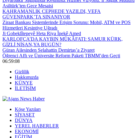
Diyarbakır Sağlığında Kesintisiz Hizmet Vizyonu: İl Sağlık Müdürü
Asiltürk’ten Gece Mesaisi
KAHRAMANLIK CEPHEDE YAZILDI, VEFA
GÜVENPARK’TA SINANIYOR
Ziraat Bankası Sistemlerinde Erişim Sorunu: Mobil, ATM ve POS
Hizmetleri Kesintiye Uğradı
Ji Gobeklîtepeyê Heta Riya Îpekê Amed
KARLOFÇA’DA KAYBIN MÜKÂFATI: SAMUR KÜRK,
GİZLİ NİŞAN,YA BUGÜN?
Güran Ailesinden Selahattin Demirtaş’a Ziyaret
Öğrenci Affı ve Üniversite Reform Paketi TBMM’den Geçti
06:59:08
Gizlilik
Hakkımızda
KÜNYE
İLETİŞİM
Köşe Yazıları
SİYASET
DÜNYA
YEREL HABERLER
EKONOMİ
EĞİTİM