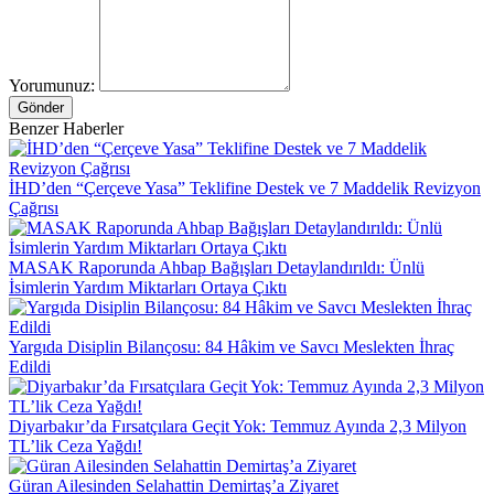
Yorumunuz:
Gönder
Benzer Haberler
İHD’den “Çerçeve Yasa” Teklifine Destek ve 7 Maddelik Revizyon
Çağrısı
MASAK Raporunda Ahbap Bağışları Detaylandırıldı: Ünlü
İsimlerin Yardım Miktarları Ortaya Çıktı
Yargıda Disiplin Bilançosu: 84 Hâkim ve Savcı Meslekten İhraç
Edildi
Diyarbakır’da Fırsatçılara Geçit Yok: Temmuz Ayında 2,3 Milyon
TL’lik Ceza Yağdı!
Güran Ailesinden Selahattin Demirtaş’a Ziyaret