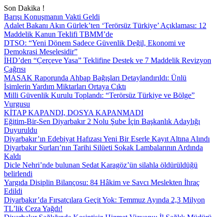
Son Dakika !
Barışı Konuşmanın Vakti Geldi
Adalet Bakanı Akın Gürlek’ten ‘Terörsüz Türkiye’ Açıklaması: 12
Maddelik Kanun Teklifi TBMM’de
DTSO: “Yeni Dönem Sadece Güvenlik Değil, Ekonomi ve
Demokrasi Meselesidir”
İHD’den “Çerçeve Yasa” Teklifine Destek ve 7 Maddelik Revizyon
Çağrısı
MASAK Raporunda Ahbap Bağışları Detaylandırıldı: Ünlü
İsimlerin Yardım Miktarları Ortaya Çıktı
Milli Güvenlik Kurulu Toplandı: “Terörsüz Türkiye ve Bölge”
Vurgusu
KİTAP KAPANDI, DOSYA KAPANMADI
Eğitim-Bir-Sen Diyarbakır 2 Nolu Şube İçin Başkanlık Adaylığı
Duyuruldu
Diyarbakır’ın Edebiyat Hafızası Yeni Bir Eserle Kayıt Altına Alındı
Diyarbakır Surları’nın Tarihi Silüeti Sokak Lambalarının Ardında
Kaldı
Dicle Nehri’nde bulunan Sedat Karagöz’ün silahla öldürüldüğü
belirlendi
Yargıda Disiplin Bilançosu: 84 Hâkim ve Savcı Meslekten İhraç
Edildi
Diyarbakır’da Fırsatçılara Geçit Yok: Temmuz Ayında 2,3 Milyon
TL’lik Ceza Yağdı!