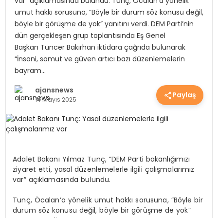
var” açıklamasında bulundu. Tunç, Öcalan’a yönelik
EKONOMİ
umut hakkı sorusuna, ”Böyle bir durum söz konusu değil,
böyle bir görüşme de yok” yanıtını verdi. DEM Parti’nin
dün gerçekleşen grup toplantısında Eş Genel
Başkan Tuncer Bakırhan iktidara çağrıda bulunarak
EĞİTİM
“İnsani, somut ve güven artıcı bazı düzenlemelerin
bayram…
GÜNDEM
ajansnews
Paylaş
14 Mayıs 2025
SAĞLIK
SPOR
Adalet Bakanı Yılmaz Tunç, ”DEM Parti bakanlığımızı
ziyaret etti, yasal düzenlemelerle ilgili çalışmalarımız
var” açıklamasında bulundu.
Tunç, Öcalan’a yönelik umut hakkı sorusuna, ”Böyle bir
durum söz konusu değil, böyle bir görüşme de yok”