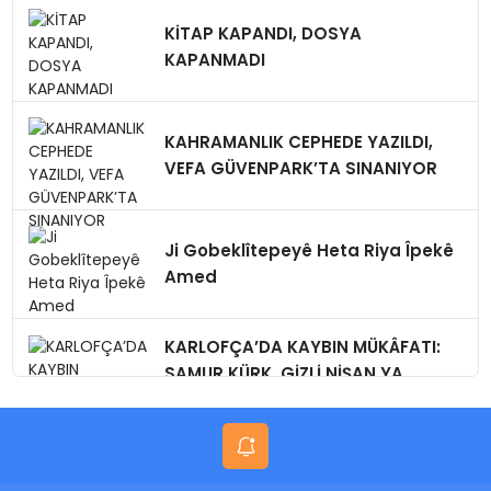
KİTAP KAPANDI, DOSYA
KAPANMADI
KAHRAMANLIK CEPHEDE YAZILDI,
VEFA GÜVENPARK’TA SINANIYOR
Ji Gobeklîtepeyê Heta Riya Îpekê
Amed
KARLOFÇA’DA KAYBIN MÜKÂFATI:
SAMUR KÜRK, GİZLİ NİŞAN,YA
BUGÜN?