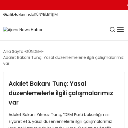
Ba
Gizlilik
Hakkımızda
KÜNYE
İLETİŞİM
KÖŞE YAZILARI
Ana Sayfa
GÜNDEM
Adalet Bakanı Tunç: Yasal düzenlemelerle ilgili çalışmalarımız
var
SİYASET
Adalet Bakanı Tunç: Yasal
düzenlemelerle ilgili çalışmalarımız
DÜNYA
var
YEREL HABERLER
Adalet Bakanı Yılmaz Tunç, ”DEM Parti bakanlığımızı
ziyaret etti, yasal düzenlemelerle ilgili çalışmalarımız