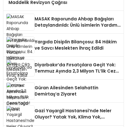
Maddelik Revizyon Çağrısı
MASAK Raporunda Ahbap Bağışları
Detaylandırıldı: Ünlü İsimlerin Yardım
Miktarları Ortaya Çıktı
Yargıda Disiplin Bilançosu: 84 Hâkim
ve Savcı Meslekten İhraç Edildi
Diyarbakır’da Fırsatçılara Geçit Yok:
Temmuz Ayında 2,3 Milyon TL’lik Ceza
Yağdı!
Güran Ailesinden Selahattin
Demirtaş’a Ziyaret
Gazi Yaşargil Hastanesi’nde Neler
Oluyor? Yatak Yok, Klima Yok,
Vatandaş Perişan!