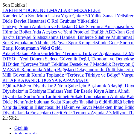
Son Dakika !
TARİHİN “DOKUNULMAZLAR” MEZARLIĞI
Karadeniz’in Son Mum Ustası Yaşar Çakır: 50 Yıllık Zanaat Yetiştire
Dicle Devlet Hastanesi C Rol Grubuna Yükseltildi
Türkiye, Suudi Arabistan ve Pakistan Ortak Savunma Anlaşması İmza
Hürmüz Boğazı’nda Ateşkes ve Yeni Protokol Trafiği: ABD-İran Geri
Irak’ta Bireysel Silahsızlanma Hamlesi: Binlerce Silah ve Mühimmat E
Sur Kaymakamı Akbulut, Bağıvar Spor Kompleksi’nde Genç Sporcul
Barışı Konuşmanın Vakti Geldi
Adalet Bakanı Akın Gürlek’ten ‘Terörsüz Türkiye’ Açıklaması: 12
DTSO: “Yeni Dönem Sadece Güvenlik Değil, Ekonomi ve Demokrasi
İHD’den “Çerçeve Yasa” Teklifine Destek ve 7 Maddelik Revizyon Ç
MASAK Raporunda Ahbap Bağışları Detaylandırıldı: Ünlü İsimlerin Y
Milli Güvenlik Kurulu Toplandı: “Terörsüz Türkiye ve Bölge” Vurgu
KİTAP KAPANDI, DOSYA KAPANMADI
Eğitim-Bir-Sen Diyarbakır 2 Nolu Şube İçin Başkanlık Adaylığı Duy
Diyarbakır’ın Edebiyat Hafızası Yeni Bir Eserle Kayıt Altına Alındı
Diyarbakır Surları’nın Tarihi Silüeti Sokak Lambalarının Ardında Kal
Dicle Nehri’nde bulunan Sedat Karagöz’ün silahla öldürüldüğü belirl
Yargıda Disiplin Bilançosu: 84 Hâkim ve Savcı Meslekten İhraç Edild
Diyarbakır’da Fırsatçılara Geçit Yok: Temmuz Ayında 2,3 Milyon TL’
21:59:22
Gizlilik
Hakkımızda