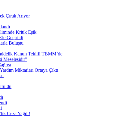
cek Çırak Arıyor
landı
liminde Kritik Eşik
le Geçirildi
arla Buluştu
 Maddelik Kanun Teklifi TBMM’de
 Meselesidir”
ağrısı
ardım Miktarları Ortaya Çıktı
su
uruldu
dı
endi
i
lik Ceza Yağdı!