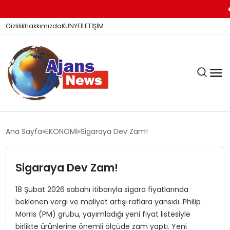
Kİ
Gizlilik
Hakkımızda
KÜNYE
İLETİŞİM
KÖŞE YAZILARI
Ana Sayfa
EKONOMİ
Sigaraya Dev Zam!
Sigaraya Dev Zam!
SİYASET
18 Şubat 2026 sabahı itibarıyla sigara fiyatlarında
beklenen vergi ve maliyet artışı raflara yansıdı. Philip
DÜNYA
Morris (PM) grubu, yayımladığı yeni fiyat listesiyle
birlikte ürünlerine önemli ölçüde zam yaptı. Yeni