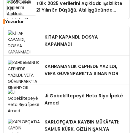
TÜİK 2025 Verilerini Açıkladı: İşsizlikte
21 Yılın En Düşüğü, Atıl İşgücünde
Büyük Risk
Yazarlar
KİTAP KAPANDI, DOSYA
KAPANMADI
KAHRAMANLIK CEPHEDE YAZILDI,
VEFA GÜVENPARK’TA SINANIYOR
Ji Gobeklîtepeyê Heta Riya Îpekê
Amed
KARLOFÇA’DA KAYBIN MÜKÂFATI:
SAMUR KÜRK, GİZLİ NİŞAN,YA