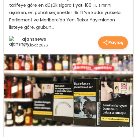
tarifeye göre en düşük sigara fiyatı 100 TL sınırını
YEREL HABERLER
aşarken, en pahalı seçenekler 115 TL’ye kadar yükseldi. ​
Parliament ve Marlboro’da Yeni Rekor ​Yayımlanan
listeye göre, grubun…
EKONOMİ
ajansnews
Paylaş
18 Şubat 2026
EĞİTİM
GÜNDEM
SAĞLIK
SPOR