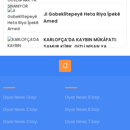
Ji Gobeklîtepeyê Heta Riya Îpekê
Amed
KARLOFÇA’DA KAYBIN MÜKÂFATI:
SAMUR KÜRK, GİZLİ NİŞAN,YA
BUGÜN?
Diyar News 1.Sayı
Diyar News 9.Sayı
Diyar News 2.Sayı
Diyar News 8.Sayı
Diyar News 3.Sayı
Diyar News 7.Sayı