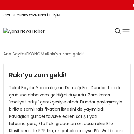
Di
Gizlilik
Hakkımızda
KÜNYE
İLETİŞİM
KÖŞE YAZILARI
Ana Sayfa
EKONOMİ
Rakı’ya zam geldi!
Rakı’ya zam geldi!
SİYASET
Tekel Bayiler Yardımlaşma Derneği Erol Dündar, bir rakı
grubuna daha zam geldiğini duyurdu. Zam kararı
DÜNYA
“maliyet artışı” gerekçesiyle alındı. Dündar paylaşımıyla
birlikte zamlı rakı fiyatları listesini de yayımladı.
Paylaşılan güncel tavsiye edilen satış fiyatı
YEREL HABERLER
listesine göre, Efe Rakı grubunun en ucuz rakısı Efe
Klasik serisi ile 575 lira, en pahalı rakısıysa Efe Gold serisi