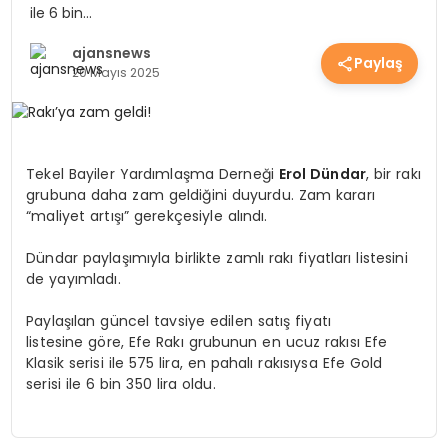
ile 6 bin…
EKONOMİ
ajansnews
Paylaş
20 Mayıs 2025
EĞİTİM
GÜNDEM
Tekel Bayiler Yardımlaşma Derneği
Erol Dündar
, bir rakı
grubuna daha zam geldiğini duyurdu. Zam kararı
“maliyet artışı” gerekçesiyle alındı.
SAĞLIK
Dündar paylaşımıyla birlikte zamlı rakı fiyatları listesini
de yayımladı.
SPOR
Paylaşılan güncel tavsiye edilen satış fiyatı
listesine göre, Efe Rakı grubunun en ucuz rakısı Efe
Klasik serisi ile 575 lira, en pahalı rakısıysa Efe Gold
serisi ile 6 bin 350 lira oldu.