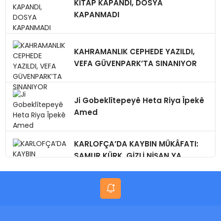
KİTAP KAPANDI, DOSYA
KAPANMADI
KAHRAMANLIK CEPHEDE YAZILDI,
VEFA GÜVENPARK’TA SINANIYOR
Ji Gobeklîtepeyê Heta Riya Îpekê
Amed
KARLOFÇA’DA KAYBIN MÜKÂFATI:
SAMUR KÜRK, GİZLİ NİŞAN,YA
BUGÜN?