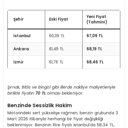
Yeni Fiyat
Şehir
Eski Fiyat
(Tahmini)
İstanbul
60,39 TL
67,09 TL
Ankara
61,49 TL
68,19 TL
İzmir
61,76 TL
68,46 TL
Şırnak, Bitlis ve Bingöl gibi illerde nakliye maliyetleriyle
birlikte fiyatın
70 TL
olması bekleniyor.
Benzinde Sessizlik Hakim
Motorindeki sert yükselişe rağmen, benzin grubunda 3
Mart 2026 itibarıyla herhangi bir fiyat değişikliği
beklenmiyor. Benzinin litre fiyatı İstanbul’da 58,34 TL,