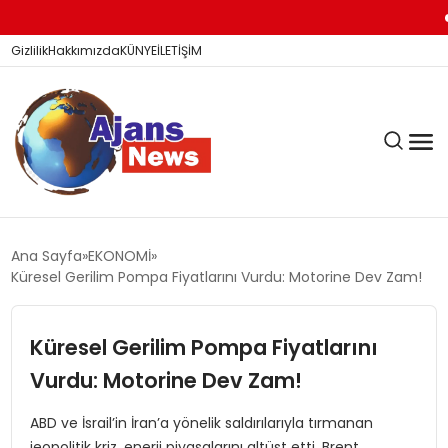
Ba
Gizlilik
Hakkımızda
KÜNYE
İLETİŞİM
KÖŞE YAZILARI
Ana Sayfa
EKONOMİ
Küresel Gerilim Pompa Fiyatlarını Vurdu: Motorine Dev Zam!
SİYASET
Küresel Gerilim Pompa Fiyatlarını
Vurdu: Motorine Dev Zam!
DÜNYA
ABD ve İsrail’in İran’a yönelik saldırılarıyla tırmanan
jeopolitik kriz, enerji piyasalarını altüst etti. Brent