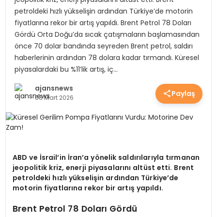
petroldeki hızlı yükselişin ardından Türkiye’de motorin
YEREL HABERLER
fiyatlarına rekor bir artış yapıldı. Brent Petrol 78 Doları
Gördü Orta Doğu’da sıcak çatışmaların başlamasından
önce 70 dolar bandında seyreden Brent petrol, saldırı
EKONOMİ
haberlerinin ardından 78 dolara kadar tırmandı. Küresel
piyasalardaki bu %11’lik artış, iç…
EĞİTİM
ajansnews
Paylaş
03 Mart 2026
GÜNDEM
SAĞLIK
ABD ve İsrail’in İran’a yönelik saldırılarıyla tırmanan
jeopolitik kriz, enerji piyasalarını altüst etti. Brent
petroldeki hızlı yükselişin ardından Türkiye’de
motorin fiyatlarına rekor bir artış yapıldı.
SPOR
Brent Petrol 78 Doları Gördü