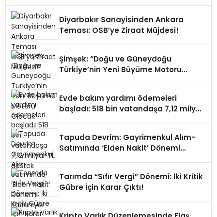
Diyarbakır Sanayisinden Ankara
Teması: OSB’ye Ziraat Müjdesi!
Şimşek: “Doğu ve Güneydoğu
Türkiye’nin Yeni Büyüme Motoru
Olacak”
Evde bakım yardımı ödemeleri
başladı: 518 bin vatandaşa 7,12 milyar
TL destek
Tapuda Devrim: Gayrimenkul Alım-
Satımında ‘Elden Nakit’ Dönemi
Kapanıyor
Tarımda “Sıfır Vergi” Dönemi: İki Kritik
Gübre İçin Karar Çıktı!
Kripto Varlık Düzenlemesinde Flaş