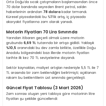
Orta Doğu’da sıcak çatışmaların başlamasından önce
70 dolar bandında seyreden Brent petrol, saldırı
haberlerinin ardından
78 dolara
kadar tırmandı.
Küresel piyasalardaki bu %11’lik artış, iç piyasada
akaryakıt fiyatlarına zam olarak yansıdı.
Motorin Fiyatları 70 Lira Sınırında
Yarından itibaren geçerli olmak üzere motorin
grubunda
6,69 TL
tutarında bir artışa gidildi. Yaklaşık
%10,5
oranındaki bu dev zamla birlikte, özellikle Doğu
Anadolu bölgesindeki bazı illerde motorin fiyatları
tarihte ilk kez 70 TL seviyelerine dayandı.
Sektör kaynakları, maliyet artışları nedeniyle 5,5 TL ile 7
TL arasında bir zam beklendiğini belirtmişti; açıklanan
rakam bu beklentilerin üst sınırında gerçekleşti.
Güncel Fiyat Tablosu (3 Mart 2026)
Zam sonrası oluşan yeni tabloya göre motorinin litre
fiyatları şu şekilde güncellendi: