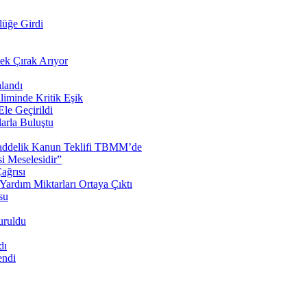
lüğe Girdi
cek Çırak Arıyor
landı
liminde Kritik Eşik
le Geçirildi
arla Buluştu
 Maddelik Kanun Teklifi TBMM’de
 Meselesidir”
ağrısı
ardım Miktarları Ortaya Çıktı
su
uruldu
dı
endi