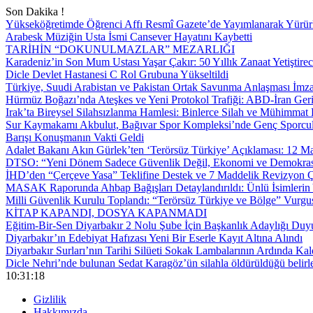
Son Dakika !
Yükseköğretimde Öğrenci Affı Resmî Gazete’de Yayımlanarak Yürür
Arabesk Müziğin Usta İsmi Cansever Hayatını Kaybetti
TARİHİN “DOKUNULMAZLAR” MEZARLIĞI
Karadeniz’in Son Mum Ustası Yaşar Çakır: 50 Yıllık Zanaat Yetiştire
Dicle Devlet Hastanesi C Rol Grubuna Yükseltildi
Türkiye, Suudi Arabistan ve Pakistan Ortak Savunma Anlaşması İmza
Hürmüz Boğazı’nda Ateşkes ve Yeni Protokol Trafiği: ABD-İran Geri
Irak’ta Bireysel Silahsızlanma Hamlesi: Binlerce Silah ve Mühimmat E
Sur Kaymakamı Akbulut, Bağıvar Spor Kompleksi’nde Genç Sporcul
Barışı Konuşmanın Vakti Geldi
Adalet Bakanı Akın Gürlek’ten ‘Terörsüz Türkiye’ Açıklaması: 12
DTSO: “Yeni Dönem Sadece Güvenlik Değil, Ekonomi ve Demokrasi
İHD’den “Çerçeve Yasa” Teklifine Destek ve 7 Maddelik Revizyon Ç
MASAK Raporunda Ahbap Bağışları Detaylandırıldı: Ünlü İsimlerin Y
Milli Güvenlik Kurulu Toplandı: “Terörsüz Türkiye ve Bölge” Vurgu
KİTAP KAPANDI, DOSYA KAPANMADI
Eğitim-Bir-Sen Diyarbakır 2 Nolu Şube İçin Başkanlık Adaylığı Duy
Diyarbakır’ın Edebiyat Hafızası Yeni Bir Eserle Kayıt Altına Alındı
Diyarbakır Surları’nın Tarihi Silüeti Sokak Lambalarının Ardında Kal
Dicle Nehri’nde bulunan Sedat Karagöz’ün silahla öldürüldüğü belirl
10:31:19
Gizlilik
Hakkımızda