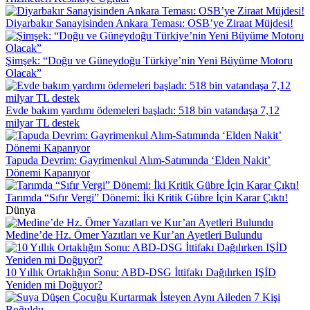
Diyarbakır Sanayisinden Ankara Teması: OSB’ye Ziraat Müjdesi!
Şimşek: “Doğu ve Güneydoğu Türkiye’nin Yeni Büyüme Motoru
Olacak”
Evde bakım yardımı ödemeleri başladı: 518 bin vatandaşa 7,12
milyar TL destek
Tapuda Devrim: Gayrimenkul Alım-Satımında ‘Elden Nakit’
Dönemi Kapanıyor
Tarımda “Sıfır Vergi” Dönemi: İki Kritik Gübre İçin Karar Çıktı!
Dünya
Medine’de Hz. Ömer Yazıtları ve Kur’an Ayetleri Bulundu
10 Yıllık Ortaklığın Sonu: ABD-DSG İttifakı Dağılırken IŞİD
Yeniden mi Doğuyor?