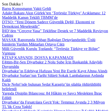
Son Dakika !
Barışı Konuşmanın Vakti Geldi
Adalet Bakanı Akın Gürlek’ten ‘Terörsüz Türkiye’ Açıklaması: 12
Maddelik Kanun Teklifi TBMM’de
DTSO: “Yeni Dönem Sadece Güvenlik Değil, Ekonomi ve
Demokrasi Meselesidir”
İHD’den “Çerçeve Yasa” Teklifine Destek ve 7 Maddelik Revizyon
Çağrısı
MASAK Raporunda Ahbap Bağışları Detaylandırıldı: Ünlü
İsimlerin Yardım Miktarları Ortaya Çıktı
Milli Güvenlik Kurulu Toplandı: “Terörsüz Türkiye ve Bölge”
Vurgusu
KİTAP KAPANDI, DOSYA KAPANMADI
Eğitim-Bir-Sen Diyarbakır 2 Nolu Şube İçin Başkanlık Adaylığı
Duyuruldu
Diyarbakır’ın Edebiyat Hafızası Yeni Bir Eserle Kayıt Altına Alındı
Diyarbakır Surları’nın Tarihi Silüeti Sokak Lambalarının Ardında
Kaldı
Dicle Nehri’nde bulunan Sedat Karagöz’ün silahla öldürüldüğü
belirlendi
Yargıda Disiplin Bilançosu: 84 Hâkim ve Savcı Meslekten İhraç
Edildi
Diyarbakır’da Fırsatçılara Geçit Yok: Temmuz Ayında 2,3 Milyon
TL’lik Ceza Yağdı!