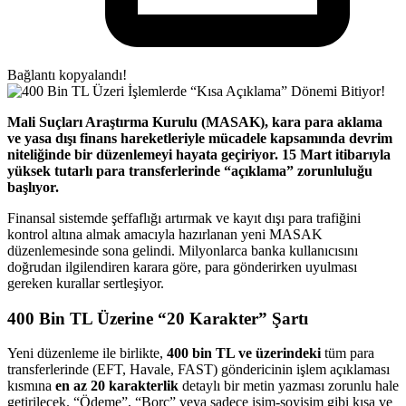
Bağlantı kopyalandı!
Mali Suçları Araştırma Kurulu (MASAK), kara para aklama
ve yasa dışı finans hareketleriyle mücadele kapsamında devrim
niteliğinde bir düzenlemeyi hayata geçiriyor. 15 Mart itibarıyla
yüksek tutarlı para transferlerinde “açıklama” zorunluluğu
başlıyor.
Finansal sistemde şeffaflığı artırmak ve kayıt dışı para trafiğini
kontrol altına almak amacıyla hazırlanan yeni MASAK
düzenlemesinde sona gelindi. Milyonlarca banka kullanıcısını
doğrudan ilgilendiren karara göre, para gönderirken uyulması
gereken kurallar sertleşiyor.
400 Bin TL Üzerine “20 Karakter” Şartı
Yeni düzenleme ile birlikte,
400 bin TL ve üzerindeki
tüm para
transferlerinde (EFT, Havale, FAST) göndericinin işlem açıklaması
kısmına
en az 20 karakterlik
detaylı bir metin yazması zorunlu hale
getirilecek. “Ödeme”, “Borç” veya sadece isim-soyisim gibi kısa ve