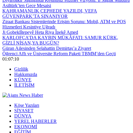
Diyarbakır Sağlığında Kesintisiz Hizmet Vizyonu: İl Sağlık Müdürü
Asiltürk’ten Gece Mesaisi
KAHRAMANLIK CEPHEDE YAZILDI, VEFA
GÜVENPARK’TA SINANIYOR
Ziraat Bankası Sistemlerinde Erişim Sorunu: Mobil, ATM ve POS
Hizmetleri Kesintiye Uğradı
Ji Gobeklîtepeyê Heta Riya Îpekê Amed
KARLOFÇA’DA KAYBIN MÜKÂFATI: SAMUR KÜRK,
GİZLİ NİŞAN,YA BUGÜN?
Güran Ailesinden Selahattin Demirtaş’a Ziyaret
Öğrenci Affı ve Üniversite Reform Paketi TBMM’den Geçti
01:07:11
Gizlilik
Hakkımızda
KÜNYE
İLETİŞİM
Köşe Yazıları
SİYASET
DÜNYA
YEREL HABERLER
EKONOMİ
EĞİTİM