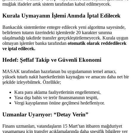
muğlak ifadeler artık sistem tarafından kabul edilmeyecek.
Kurala Uymayanın İşlemi Anında İptal Edilecek
Bankacılık sistemlerine entegre edilecek yeni algoritma sayesinde,
belirlenen tutarın üzerindeki işlemlerde 20 karakter sınırına
ulaşılmadığı takdirde transfer gerçekleştirilemeyecek. Kurala uygun
olmayan işlemler banka tarafından
otomatik olarak reddedilecek
ve iptal edilecek.
Hedef: Şeffaf Takip ve Güvenli Ekonomi
MASAK tarafından hazırlanan bu uygulamanın temel amacı,
yüksek tutarlı nakit hareketlerinin kaynağını ve amacını daha net bir
şekilde izleyebilmek. Özellikle;
Kara para aklama faaliyetlerinin engellenmesi,
Yasa dışı bahis ve terör finansmanının tespiti,
Vergi kayıplarının önüne geçilmesi hedefleniyor.
Uzmanlar Uyarıyor: “Detay Verin”
Finans uzmanları, vatandaşların 15 Mart’tan itibaren mağduriyet
yaşamaması için transfer açıklamalarında daha spesifik bilgilere yer