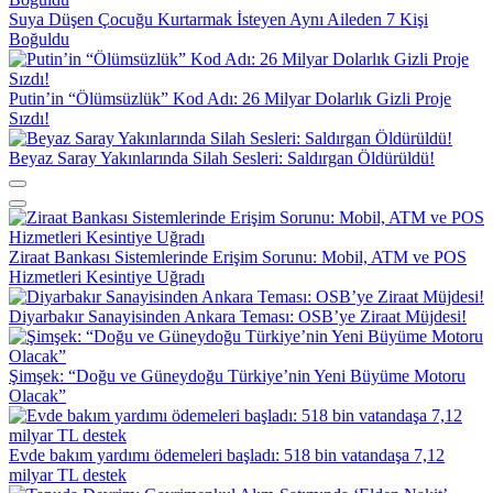
Suya Düşen Çocuğu Kurtarmak İsteyen Aynı Aileden 7 Kişi
Boğuldu
Putin’in “Ölümsüzlük” Kod Adı: 26 Milyar Dolarlık Gizli Proje
Sızdı!
Beyaz Saray Yakınlarında Silah Sesleri: Saldırgan Öldürüldü!
Ziraat Bankası Sistemlerinde Erişim Sorunu: Mobil, ATM ve POS
Hizmetleri Kesintiye Uğradı
Diyarbakır Sanayisinden Ankara Teması: OSB’ye Ziraat Müjdesi!
Şimşek: “Doğu ve Güneydoğu Türkiye’nin Yeni Büyüme Motoru
Olacak”
Evde bakım yardımı ödemeleri başladı: 518 bin vatandaşa 7,12
milyar TL destek