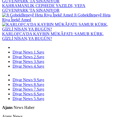
KAHRAMANLIK CEPHEDE YAZILDI, VEFA
GÜVENPARK’TA SINANIYOR
Ji Gobeklîtepeyê Heta
Riya Îpekê Amed
KARLOFÇA’DA KAYBIN MÜKÂFATI: SAMUR KÜRK,
GİZLİ NİŞAN,YA BUGÜN?
Diyar News 1.Sayı
Diyar News 2.Sayı
Diyar News 3.Sayı
Diyar News 4.Sayı
Diyar News 9.Sayı
Diyar News 8.Sayı
Diyar News 7.Sayı
Diyar News 6.Sayı
Diyar News 5.Sayı
Ajans
News Haber
Ajans News