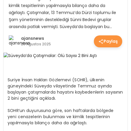
kimlik tespitlerinin yapılmasıyla bilanço daha da
EKONOMİ
ağırlaştı. Çatışmalar, 13 Temmuz’da Dürzi toplumu ile
Şam yönetiminin desteklediği Sünni Bedevi gruplar
arasında patlak vermişti. Süveyda’da başlayan bu…
EĞİTİM
ajansnews
Paylaş
29 Ağustos 2025
GÜNDEM
SAĞLIK
Suriye İnsan Hakları Gözlemevi (SOHR), ülkenin
güneyindeki Süveyda vilayetinde Temmuz ayında
başlayan çatışmalarda hayatını kaybedenlerin sayısının
SPOR
2 bini geçtiğini açıkladı.
SOHR’un duyurusuna göre, son haftalarda bölgede
yeni cenazelerin bulunması ve kimlik tespitlerinin
yapılmasıyla bilanço daha da ağırlaştı.