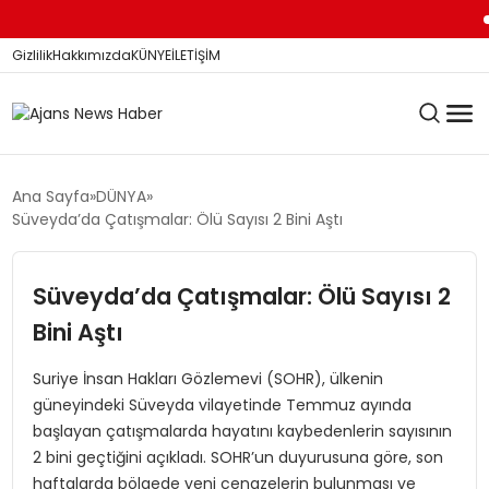
Di
Gizlilik
Hakkımızda
KÜNYE
İLETİŞİM
KÖŞE YAZILARI
Ana Sayfa
DÜNYA
Süveyda’da Çatışmalar: Ölü Sayısı 2 Bini Aştı
SİYASET
Süveyda’da Çatışmalar: Ölü Sayısı 2
Bini Aştı
DÜNYA
Suriye İnsan Hakları Gözlemevi (SOHR), ülkenin
güneyindeki Süveyda vilayetinde Temmuz ayında
başlayan çatışmalarda hayatını kaybedenlerin sayısının
YEREL HABERLER
2 bini geçtiğini açıkladı. SOHR’un duyurusuna göre, son
haftalarda bölgede yeni cenazelerin bulunması ve