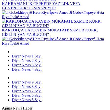
KAHRAMANLIK CEPHEDE YAZILDI, VEFA
GÜVENPARK’TA SINANIYOR
Ji Gobeklîtepeyê Heta
Riya Îpekê Amed
KARLOFÇA’DA KAYBIN MÜKÂFATI: SAMUR KÜRK,
GİZLİ NİŞAN,YA BUGÜN?
Ji Gobeklîtepeyê Heta
Riya Îpekê Amed
Diyar News 1.Sayı
Diyar News 2.Sayı
Diyar News 3.Sayı
Diyar News 4.Sayı
Diyar News 9.Sayı
Diyar News 8.Sayı
Diyar News 7.Sayı
Diyar News 6.Sayı
Diyar News 5.Sayı
Ajans
News Haber