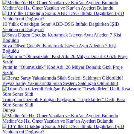
Medine’de Hz. Ömer Yazıtları ve Kur’an Ayetleri Bulundu
10 Yıllık Ortaklığın Sonu: ABD-DSG İttifakı Dağılırken IŞİD
Yeniden mi Doğuyor?
Suya Düşen Çocuğu Kurtarmak İsteyen Aynı Aileden 7 Kişi
Boğuldu
Putin’in “Ölümsüzlük” Kod Adı: 26 Milyar Dolarlık Gizli Proje
Sızdı!
Beyaz Saray Yakınlarında Silah Sesleri: Saldırgan Öldürüldü!
Trump’tan Gizemli Erdoğan Paylaşımı: “Teşekkürler” Dedi, Kısa
Süre Sonra Sildi
Dünya
Medine’de Hz. Ömer Yazıtları ve Kur’an Ayetleri Bulundu