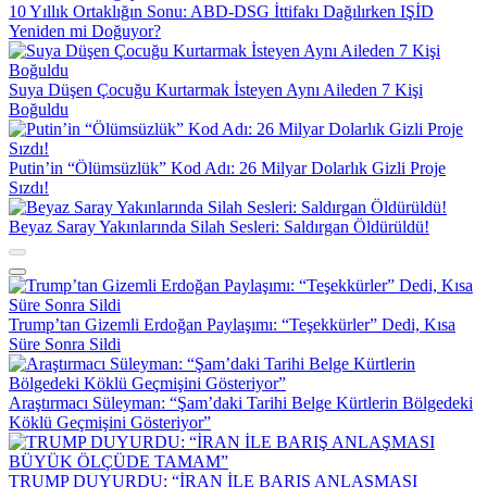
10 Yıllık Ortaklığın Sonu: ABD-DSG İttifakı Dağılırken IŞİD
Yeniden mi Doğuyor?
Suya Düşen Çocuğu Kurtarmak İsteyen Aynı Aileden 7 Kişi
Boğuldu
Putin’in “Ölümsüzlük” Kod Adı: 26 Milyar Dolarlık Gizli Proje
Sızdı!
Beyaz Saray Yakınlarında Silah Sesleri: Saldırgan Öldürüldü!
Trump’tan Gizemli Erdoğan Paylaşımı: “Teşekkürler” Dedi, Kısa
Süre Sonra Sildi
Araştırmacı Süleyman: “Şam’daki Tarihi Belge Kürtlerin Bölgedeki
Köklü Geçmişini Gösteriyor”
TRUMP DUYURDU: “İRAN İLE BARIŞ ANLAŞMASI