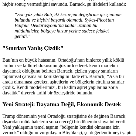
hiçbir sonuç vermediğini savundu. Barrack, şu ifadeleri kullandı:
“Son yüz yılda Batı, 92 kez rejim değiştirme girişiminde
bulundu ve hiçbiri başarılı olamadı. Sykes-Picot’tan
Balfour Deklarasyonu’na kadar uzanan bu
müdahaleler, bölgeye huzur yerine sadece felaket
getirdi.”
​”Sınırları Yanlış Çizdik”
​Batı’nın en büyük hatasının, Ortadoğu’nun binlerce yıllık köklü
tarihini ve kültürel dokusunu göz ardı ederek kendi modelini
dayatmak olduğunu belirten Barrack, çizilen yapay sınırların
toplumsal çatışmaları körüklediğini ifade etti. Barrack, “Asla bir
arada olmaması gereken aşiretlerin ve bölgelerin etrafına sınırlar
çizdik. Kendi modellerimizi, bu kadim aşiret yapılarına zorla
dayattık” diyerek tarihi bir özeleştiride bulundu.
​Yeni Strateji: Dayatma Değil, Ekonomik Destek
​Trump döneminin yeni Ortadoğu stratejisine de değinen Barrack,
dışarıdan müdahalelerin sona ereceği bir dönemin sinyalini verdi.
Yeni yaklaşımın temel taşının “bölgenin kendisi olmasına izin
vermek” olduğunu vurgulayan Büyükelçi, şu değerlendirmeyi yaptı: