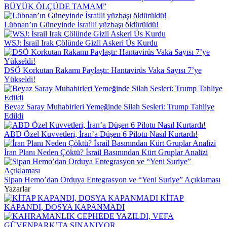
BÜYÜK ÖLÇÜDE TAMAM”
Lübnan’ın Güneyinde İsrailli yüzbaşı öldürüldü!
WSJ: İsrail Irak Çölünde Gizli Askeri Üs Kurdu
DSÖ Korkutan Rakamı Paylaştı: Hantavirüs Vaka Sayısı 7’ye
Yükseldi!
Beyaz Saray Muhabirleri Yemeğinde Silah Sesleri: Trump Tahliye
Edildi
ABD Özel Kuvvetleri, İran’a Düşen 6 Pilotu Nasıl Kurtardı!
İran Planı Neden Çöktü? İsrail Basınından Kürt Gruplar Analizi
Sipan Hemo’dan Orduya Entegrasyon ve “Yeni Suriye” Açıklaması
Yazarlar
KİTAP
KAPANDI, DOSYA KAPANMADI