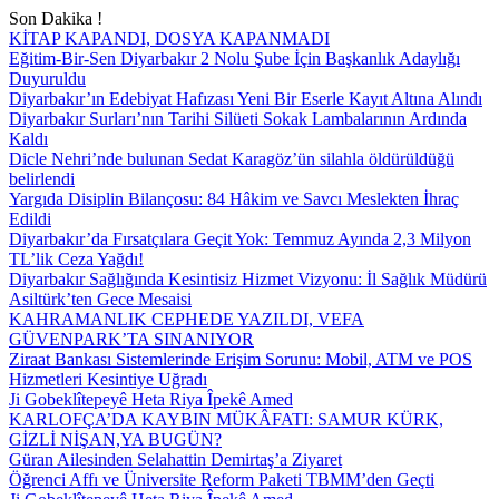
Son Dakika !
KİTAP KAPANDI, DOSYA KAPANMADI
Eğitim-Bir-Sen Diyarbakır 2 Nolu Şube İçin Başkanlık Adaylığı
Duyuruldu
Diyarbakır’ın Edebiyat Hafızası Yeni Bir Eserle Kayıt Altına Alındı
Diyarbakır Surları’nın Tarihi Silüeti Sokak Lambalarının Ardında
Kaldı
Dicle Nehri’nde bulunan Sedat Karagöz’ün silahla öldürüldüğü
belirlendi
Yargıda Disiplin Bilançosu: 84 Hâkim ve Savcı Meslekten İhraç
Edildi
Diyarbakır’da Fırsatçılara Geçit Yok: Temmuz Ayında 2,3 Milyon
TL’lik Ceza Yağdı!
Diyarbakır Sağlığında Kesintisiz Hizmet Vizyonu: İl Sağlık Müdürü
Asiltürk’ten Gece Mesaisi
KAHRAMANLIK CEPHEDE YAZILDI, VEFA
GÜVENPARK’TA SINANIYOR
Ziraat Bankası Sistemlerinde Erişim Sorunu: Mobil, ATM ve POS
Hizmetleri Kesintiye Uğradı
Ji Gobeklîtepeyê Heta Riya Îpekê Amed
KARLOFÇA’DA KAYBIN MÜKÂFATI: SAMUR KÜRK,
GİZLİ NİŞAN,YA BUGÜN?
Güran Ailesinden Selahattin Demirtaş’a Ziyaret
Öğrenci Affı ve Üniversite Reform Paketi TBMM’den Geçti