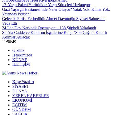
Ji Gobeklîtepeyê Heta Riya Îpekê Amed
12. Yargı Paketi Yürürlükte: Yargı Süreçleri Hızlanıyor
Gazi Yaşargil Hastanesi’nde Neler Oluyor? Yatak Yok, Klima Yok,
Vatandaş Perişan!
Gelecek Partisi Feshedildi: Ahmet Davutoğlu Siyaset Sahnesine
Veda Etti
24 İlde Dev Narkotik Operasyonu: 138 Şüpheli Yakalandı
Sur’da Cadde ve Kaldırım İşgallerine Karşı “Son Çağrı”: Kararlı
Adımlar Atılacak
11:50:50
Gizlilik
Hakkımızda
KÜNYE
İLETİŞİM
Köşe Yazıları
SİYASET
DÜNYA
YEREL HABERLER
EKONOMİ
EĞİTİM
GÜNDEM
SAĞLIK