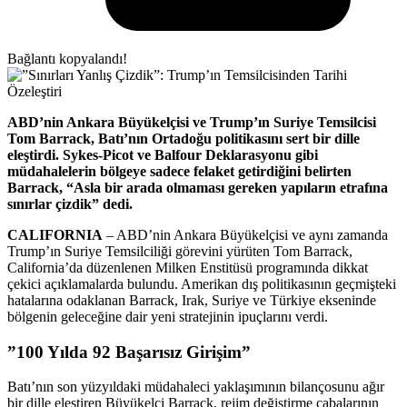
Bağlantı kopyalandı!
ABD’nin Ankara Büyükelçisi ve Trump’ın Suriye Temsilcisi
Tom Barrack, Batı’nın Ortadoğu politikasını sert bir dille
eleştirdi. Sykes-Picot ve Balfour Deklarasyonu gibi
müdahalelerin bölgeye sadece felaket getirdiğini belirten
Barrack, “Asla bir arada olmaması gereken yapıların etrafına
sınırlar çizdik” dedi.
CALIFORNIA
– ABD’nin Ankara Büyükelçisi ve aynı zamanda
Trump’ın Suriye Temsilciliği görevini yürüten Tom Barrack,
California’da düzenlenen Milken Enstitüsü programında dikkat
çekici açıklamalarda bulundu. Amerikan dış politikasının geçmişteki
hatalarına odaklanan Barrack, Irak, Suriye ve Türkiye ekseninde
bölgenin geleceğine dair yeni stratejinin ipuçlarını verdi.
​”100 Yılda 92 Başarısız Girişim”
​Batı’nın son yüzyıldaki müdahaleci yaklaşımının bilançosunu ağır
bir dille eleştiren Büyükelçi Barrack, rejim değiştirme çabalarının