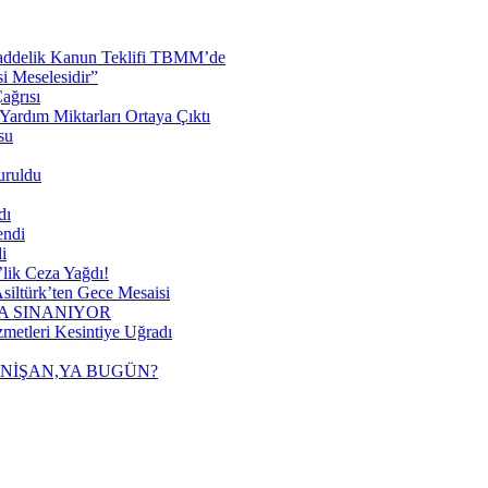
 Maddelik Kanun Teklifi TBMM’de
 Meselesidir”
ağrısı
ardım Miktarları Ortaya Çıktı
su
uruldu
dı
endi
i
lik Ceza Yağdı!
siltürk’ten Gece Mesaisi
A SINANIYOR
metleri Kesintiye Uğradı
 NİŞAN,YA BUGÜN?