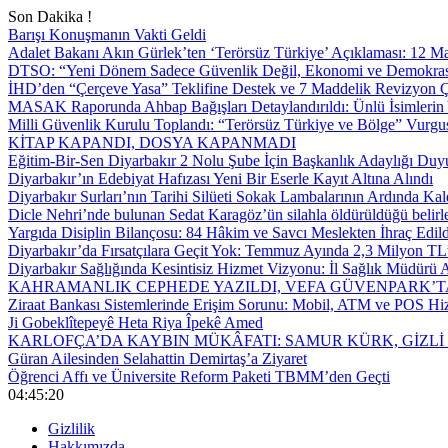
Son Dakika !
Barışı Konuşmanın Vakti Geldi
Adalet Bakanı Akın Gürlek’ten ‘Terörsüz Türkiye’ Açıklaması: 12
DTSO: “Yeni Dönem Sadece Güvenlik Değil, Ekonomi ve Demokrasi
İHD’den “Çerçeve Yasa” Teklifine Destek ve 7 Maddelik Revizyon Ç
MASAK Raporunda Ahbap Bağışları Detaylandırıldı: Ünlü İsimlerin Y
Milli Güvenlik Kurulu Toplandı: “Terörsüz Türkiye ve Bölge” Vurgu
KİTAP KAPANDI, DOSYA KAPANMADI
Eğitim-Bir-Sen Diyarbakır 2 Nolu Şube İçin Başkanlık Adaylığı Duy
Diyarbakır’ın Edebiyat Hafızası Yeni Bir Eserle Kayıt Altına Alındı
Diyarbakır Surları’nın Tarihi Silüeti Sokak Lambalarının Ardında Kal
Dicle Nehri’nde bulunan Sedat Karagöz’ün silahla öldürüldüğü belirl
Yargıda Disiplin Bilançosu: 84 Hâkim ve Savcı Meslekten İhraç Edild
Diyarbakır’da Fırsatçılara Geçit Yok: Temmuz Ayında 2,3 Milyon TL’
Diyarbakır Sağlığında Kesintisiz Hizmet Vizyonu: İl Sağlık Müdürü A
KAHRAMANLIK CEPHEDE YAZILDI, VEFA GÜVENPARK’T
Ziraat Bankası Sistemlerinde Erişim Sorunu: Mobil, ATM ve POS Hiz
Ji Gobeklîtepeyê Heta Riya Îpekê Amed
KARLOFÇA’DA KAYBIN MÜKÂFATI: SAMUR KÜRK, GİZLİ
Güran Ailesinden Selahattin Demirtaş’a Ziyaret
Öğrenci Affı ve Üniversite Reform Paketi TBMM’den Geçti
04:45:21
Gizlilik
Hakkımızda