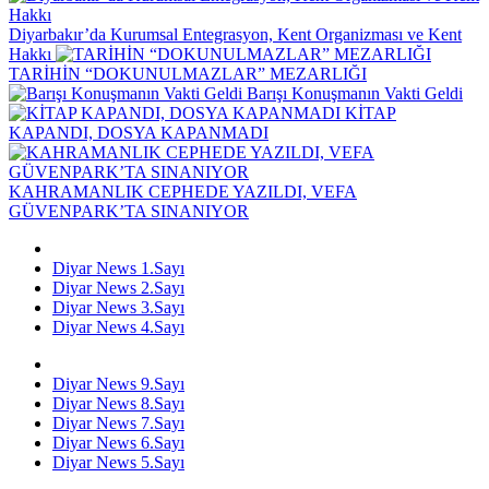
Diyarbakır’da Kurumsal Entegrasyon, Kent Organizması ve Kent
Hakkı
TARİHİN “DOKUNULMAZLAR” MEZARLIĞI
Barışı Konuşmanın Vakti Geldi
KİTAP
KAPANDI, DOSYA KAPANMADI
KAHRAMANLIK CEPHEDE YAZILDI, VEFA
GÜVENPARK’TA SINANIYOR
Diyar News 1.Sayı
Diyar News 2.Sayı
Diyar News 3.Sayı
Diyar News 4.Sayı
Diyar News 9.Sayı
Diyar News 8.Sayı
Diyar News 7.Sayı
Diyar News 6.Sayı
Diyar News 5.Sayı