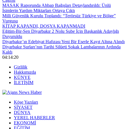
Çağrısı
MASAK Raporunda Ahbap Bağışları Detaylandırıldı: Ünlü
İsimlerin Yardım Miktarları Ortaya Çıktı
Milli Güvenlik Kurulu Toplandı: “Terörsüz Türkiye ve Bölge”
Vurgusu
KİTAP KAPANDI, DOSYA KAPANMADI
Eğitim-Bir-Sen Diyarbakır 2 Nolu Şube İçin Başkanlık Adaylığı
Duyuruldu
Diyarbakır’ın Edebiyat Hafızası Yeni Bir Eserle Kayıt Altına Alındı
Diyarbakır Surları’nın Tarihi Silüeti Sokak Lambalarının Ardında
Kaldı
04:14:21
Gizlilik
Hakkımızda
KÜNYE
İLETİŞİM
Köşe Yazıları
SİYASET
DÜNYA
YEREL HABERLER
EKONOMİ
EĞİTİM