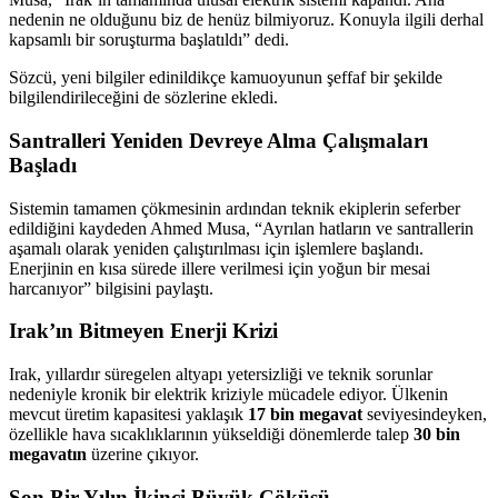
nedenin ne olduğunu biz de henüz bilmiyoruz. Konuyla ilgili derhal
kapsamlı bir soruşturma başlatıldı” dedi.
Sözcü, yeni bilgiler edinildikçe kamuoyunun şeffaf bir şekilde
bilgilendirileceğini de sözlerine ekledi.
Santralleri Yeniden Devreye Alma Çalışmaları
Başladı
Sistemin tamamen çökmesinin ardından teknik ekiplerin seferber
edildiğini kaydeden Ahmed Musa, “Ayrılan hatların ve santrallerin
aşamalı olarak yeniden çalıştırılması için işlemlere başlandı.
Enerjinin en kısa sürede illere verilmesi için yoğun bir mesai
harcanıyor” bilgisini paylaştı.
Irak’ın Bitmeyen Enerji Krizi
Irak, yıllardır süregelen altyapı yetersizliği ve teknik sorunlar
nedeniyle kronik bir elektrik kriziyle mücadele ediyor. Ülkenin
mevcut üretim kapasitesi yaklaşık
17 bin megavat
seviyesindeyken,
özellikle hava sıcaklıklarının yükseldiği dönemlerde talep
30 bin
megavatın
üzerine çıkıyor.
Son Bir Yılın İkinci Büyük Çöküşü