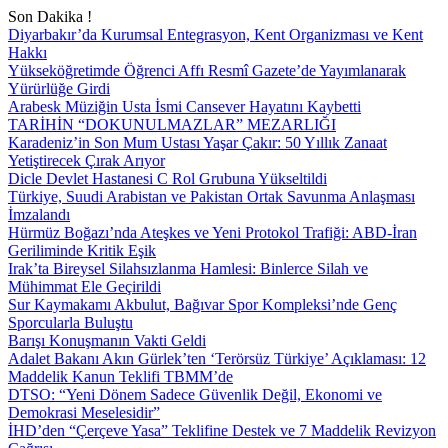
Son Dakika !
Diyarbakır’da Kurumsal Entegrasyon, Kent Organizması ve Kent
Hakkı
Yükseköğretimde Öğrenci Affı Resmî Gazete’de Yayımlanarak
Yürürlüğe Girdi
Arabesk Müziğin Usta İsmi Cansever Hayatını Kaybetti
TARİHİN “DOKUNULMAZLAR” MEZARLIĞI
Karadeniz’in Son Mum Ustası Yaşar Çakır: 50 Yıllık Zanaat
Yetiştirecek Çırak Arıyor
Dicle Devlet Hastanesi C Rol Grubuna Yükseltildi
Türkiye, Suudi Arabistan ve Pakistan Ortak Savunma Anlaşması
İmzalandı
Hürmüz Boğazı’nda Ateşkes ve Yeni Protokol Trafiği: ABD-İran
Geriliminde Kritik Eşik
Irak’ta Bireysel Silahsızlanma Hamlesi: Binlerce Silah ve
Mühimmat Ele Geçirildi
Sur Kaymakamı Akbulut, Bağıvar Spor Kompleksi’nde Genç
Sporcularla Buluştu
Barışı Konuşmanın Vakti Geldi
Adalet Bakanı Akın Gürlek’ten ‘Terörsüz Türkiye’ Açıklaması: 12
Maddelik Kanun Teklifi TBMM’de
DTSO: “Yeni Dönem Sadece Güvenlik Değil, Ekonomi ve
Demokrasi Meselesidir”
İHD’den “Çerçeve Yasa” Teklifine Destek ve 7 Maddelik Revizyon