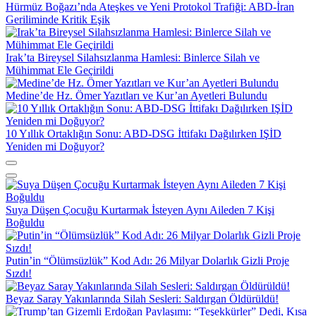
Hürmüz Boğazı’nda Ateşkes ve Yeni Protokol Trafiği: ABD-İran
Geriliminde Kritik Eşik
Irak’ta Bireysel Silahsızlanma Hamlesi: Binlerce Silah ve
Mühimmat Ele Geçirildi
Medine’de Hz. Ömer Yazıtları ve Kur’an Ayetleri Bulundu
10 Yıllık Ortaklığın Sonu: ABD-DSG İttifakı Dağılırken IŞİD
Yeniden mi Doğuyor?
Suya Düşen Çocuğu Kurtarmak İsteyen Aynı Aileden 7 Kişi
Boğuldu
Putin’in “Ölümsüzlük” Kod Adı: 26 Milyar Dolarlık Gizli Proje
Sızdı!
Beyaz Saray Yakınlarında Silah Sesleri: Saldırgan Öldürüldü!