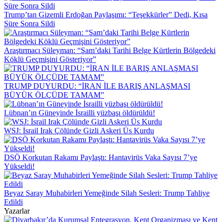
Trump’tan Gizemli Erdoğan Paylaşımı: “Teşekkürler” Dedi, Kısa
Süre Sonra Sildi
Araştırmacı Süleyman: “Şam’daki Tarihi Belge Kürtlerin Bölgedeki
Köklü Geçmişini Gösteriyor”
TRUMP DUYURDU: “İRAN İLE BARIŞ ANLAŞMASI
BÜYÜK ÖLÇÜDE TAMAM”
Lübnan’ın Güneyinde İsrailli yüzbaşı öldürüldü!
WSJ: İsrail Irak Çölünde Gizli Askeri Üs Kurdu
DSÖ Korkutan Rakamı Paylaştı: Hantavirüs Vaka Sayısı 7’ye
Yükseldi!
Beyaz Saray Muhabirleri Yemeğinde Silah Sesleri: Trump Tahliye
Edildi
Yazarlar