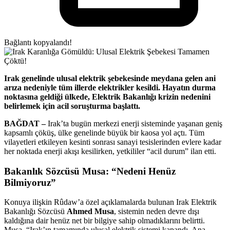
Bağlantı kopyalandı!
Irak genelinde ulusal elektrik şebekesinde meydana gelen ani
arıza nedeniyle tüm illerde elektrikler kesildi. Hayatın durma
noktasına geldiği ülkede, Elektrik Bakanlığı krizin nedenini
belirlemek için acil soruşturma başlattı.
BAĞDAT –
Irak’ta bugün merkezi enerji sisteminde yaşanan geniş
kapsamlı çöküş, ülke genelinde büyük bir kaosa yol açtı. Tüm
vilayetleri etkileyen kesinti sonrası sanayi tesislerinden evlere kadar
her noktada enerji akışı kesilirken, yetkililer “acil durum” ilan etti.
Bakanlık Sözcüsü Musa: “Nedeni Henüz
Bilmiyoruz”
Konuya ilişkin Rûdaw’a özel açıklamalarda bulunan Irak Elektrik
Bakanlığı Sözcüsü
Ahmed Musa
, sistemin neden devre dışı
kaldığına dair henüz net bir bilgiye sahip olmadıklarını belirtti.
Musa, “Irak’ın tamamında ulusal elektrik sistemi kapandı. Ana