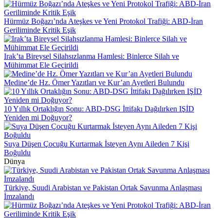
Hürmüz Boğazı’nda Ateşkes ve Yeni Protokol Trafiği: ABD-İran
Geriliminde Kritik Eşik
Irak’ta Bireysel Silahsızlanma Hamlesi: Binlerce Silah ve
Mühimmat Ele Geçirildi
Medine’de Hz. Ömer Yazıtları ve Kur’an Ayetleri Bulundu
10 Yıllık Ortaklığın Sonu: ABD-DSG İttifakı Dağılırken IŞİD
Yeniden mi Doğuyor?
Suya Düşen Çocuğu Kurtarmak İsteyen Aynı Aileden 7 Kişi
Boğuldu
Dünya
Türkiye, Suudi Arabistan ve Pakistan Ortak Savunma Anlaşması
İmzalandı