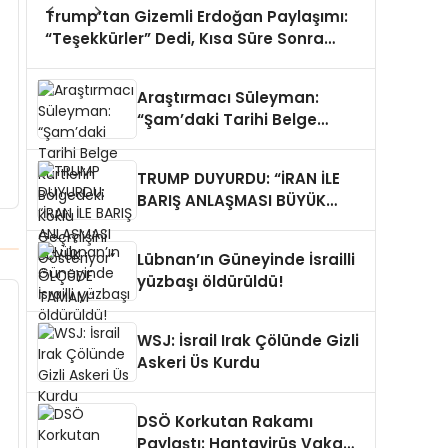
Trump’tan Gizemli Erdoğan Paylaşımı:
“Teşekkürler” Dedi, Kısa Süre Sonra
Sildi
Araştırmacı Süleyman:
“Şam’daki Tarihi Belge
Kürtlerin Bölgedeki Köklü
Geçmişini Gösteriyor”
TRUMP DUYURDU: “İRAN İLE
BARIŞ ANLAŞMASI BÜYÜK
ÖLÇÜDE TAMAM”
Lübnan’ın Güneyinde İsrailli
yüzbaşı öldürüldü!
WSJ: İsrail Irak Çölünde Gizli
Askeri Üs Kurdu
DSÖ Korkutan Rakamı
Paylaştı: Hantavirüs Vaka