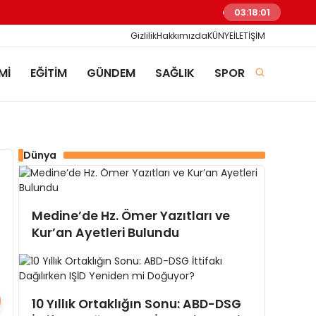
Barışı Konuşmanın Vak
03:18:02
Gizlilik
Hakkımızda
KÜNYE
İLETİŞİM
Mİ
EĞİTİM
GÜNDEM
SAĞLIK
SPOR
Dünya
Medine’de Hz. Ömer Yazıtları ve
Kur’an Ayetleri Bulundu
10 Yıllık Ortaklığın Sonu: ABD-DSG