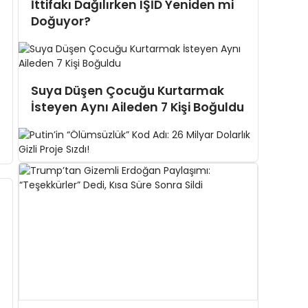
İttifakı Dağılırken IŞİD Yeniden mi
Doğuyor?
Suya Düşen Çocuğu Kurtarmak
İsteyen Aynı Aileden 7 Kişi Boğuldu
Putin’in “Ölümsüzlük” Kod Adı: 26
Milyar Dolarlık Gizli Proje Sızdı!
Beyaz Saray Yakınlarında Silah
Sesleri: Saldırgan Öldürüldü!