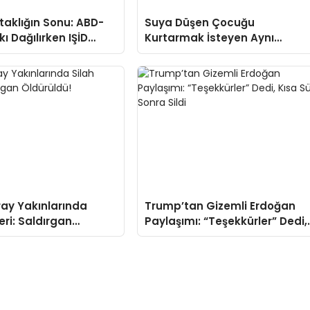
Ortaklığın Sonu: ABD-
Suya Düşen Çocuğu
kı Dağılırken IŞİD
Kurtarmak İsteyen Aynı
mi Doğuyor?
Aileden 7 Kişi Boğuldu
ay Yakınlarında
Trump’tan Gizemli Erdoğan
eri: Saldırgan
Paylaşımı: “Teşekkürler” Dedi,
!
Kısa Süre Sonra Sildi