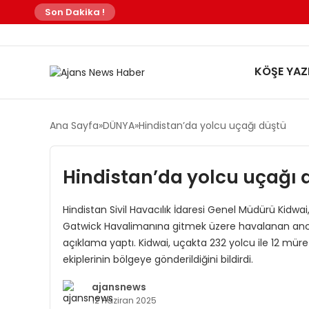
Son Dakika !
KÖŞE YAZI
Ana Sayfa
DÜNYA
Hindistan’da yolcu uçağı düştü
Hindistan’da yolcu uçağı 
Hindistan Sivil Havacılık İdaresi Genel Müdürü Kidw
Gatwick Havalimanına gitmek üzere havalanan anca
açıklama yaptı. Kidwai, uçakta 232 yolcu ile 12 mü
ekiplerinin bölgeye gönderildiğini bildirdi.
ajansnews
12 Haziran 2025