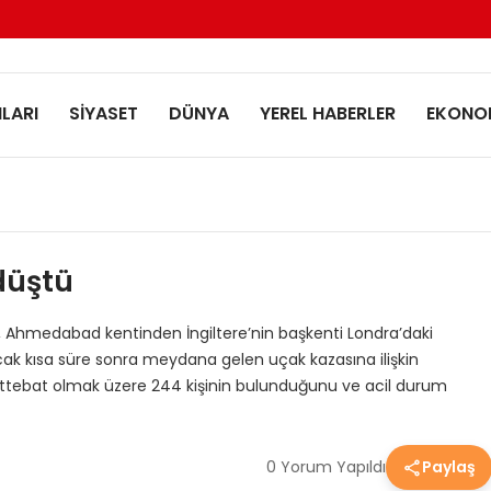
LARI
SİYASET
DÜNYA
YEREL HABERLER
EKONO
düştü
ai, Ahmedabad kentinden İngiltere’nin başkenti Londra’daki
k kısa süre sonra meydana gelen uçak kazasına ilişkin
rettebat olmak üzere 244 kişinin bulunduğunu ve acil durum
0 Yorum Yapıldı
Paylaş