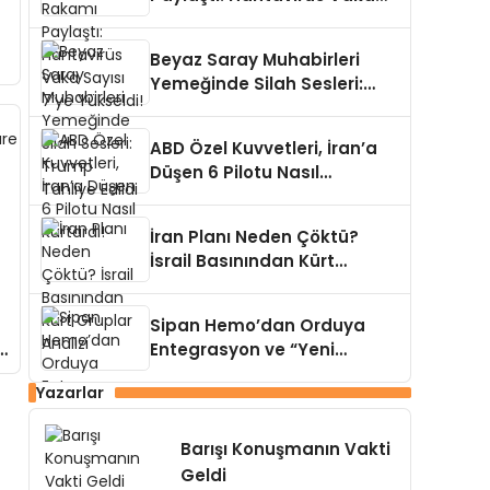
Sayısı 7’ye Yükseldi!
Beyaz Saray Muhabirleri
Yemeğinde Silah Sesleri:
Trump Tahliye Edildi
ABD Özel Kuvvetleri, İran’a
Düşen 6 Pilotu Nasıl
Kurtardı!
İran Planı Neden Çöktü?
İsrail Basınından Kürt
Gruplar Analizi
Sipan Hemo’dan Orduya
Entegrasyon ve “Yeni
Suriye” Açıklaması
Yazarlar
Barışı Konuşmanın Vakti
Geldi