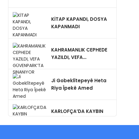
KİTAP KAPANDI, DOSYA
KAPANMADI
KAHRAMANLIK CEPHEDE
YAZILDI, VEFA
GÜVENPARK’TA
SINANIYOR
Ji Gobeklîtepeyê Heta
Riya Îpekê Amed
KARLOFÇA’DA KAYBIN
MÜKÂFATI: SAMUR KÜRK,
GİZLİ NİŞAN,YA BUGÜN?