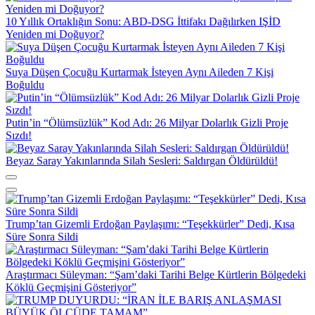
10 Yıllık Ortaklığın Sonu: ABD-DSG İttifakı Dağılırken IŞİD
Yeniden mi Doğuyor?
Suya Düşen Çocuğu Kurtarmak İsteyen Aynı Aileden 7 Kişi
Boğuldu
Putin’in “Ölümsüzlük” Kod Adı: 26 Milyar Dolarlık Gizli Proje
Sızdı!
Beyaz Saray Yakınlarında Silah Sesleri: Saldırgan Öldürüldü!
Trump’tan Gizemli Erdoğan Paylaşımı: “Teşekkürler” Dedi, Kısa
Süre Sonra Sildi
Araştırmacı Süleyman: “Şam’daki Tarihi Belge Kürtlerin Bölgedeki
Köklü Geçmişini Gösteriyor”