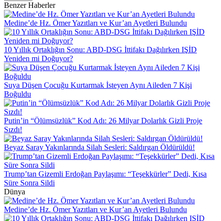
Benzer Haberler
Medine’de Hz. Ömer Yazıtları ve Kur’an Ayetleri Bulundu
10 Yıllık Ortaklığın Sonu: ABD-DSG İttifakı Dağılırken IŞİD
Yeniden mi Doğuyor?
Suya Düşen Çocuğu Kurtarmak İsteyen Aynı Aileden 7 Kişi
Boğuldu
Putin’in “Ölümsüzlük” Kod Adı: 26 Milyar Dolarlık Gizli Proje
Sızdı!
Beyaz Saray Yakınlarında Silah Sesleri: Saldırgan Öldürüldü!
Trump’tan Gizemli Erdoğan Paylaşımı: “Teşekkürler” Dedi, Kısa
Süre Sonra Sildi
Dünya
Medine’de Hz. Ömer Yazıtları ve Kur’an Ayetleri Bulundu