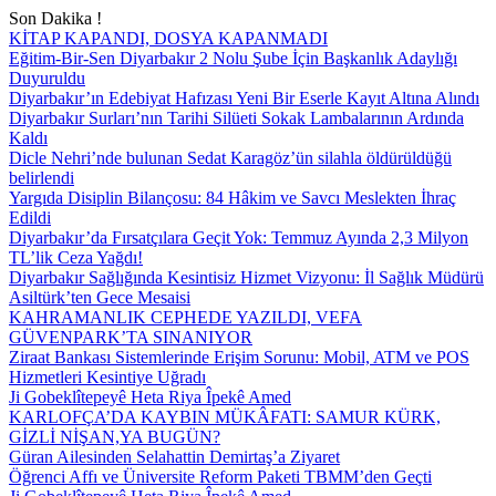
Son Dakika !
KİTAP KAPANDI, DOSYA KAPANMADI
Eğitim-Bir-Sen Diyarbakır 2 Nolu Şube İçin Başkanlık Adaylığı
Duyuruldu
Diyarbakır’ın Edebiyat Hafızası Yeni Bir Eserle Kayıt Altına Alındı
Diyarbakır Surları’nın Tarihi Silüeti Sokak Lambalarının Ardında
Kaldı
Dicle Nehri’nde bulunan Sedat Karagöz’ün silahla öldürüldüğü
belirlendi
Yargıda Disiplin Bilançosu: 84 Hâkim ve Savcı Meslekten İhraç
Edildi
Diyarbakır’da Fırsatçılara Geçit Yok: Temmuz Ayında 2,3 Milyon
TL’lik Ceza Yağdı!
Diyarbakır Sağlığında Kesintisiz Hizmet Vizyonu: İl Sağlık Müdürü
Asiltürk’ten Gece Mesaisi
KAHRAMANLIK CEPHEDE YAZILDI, VEFA
GÜVENPARK’TA SINANIYOR
Ziraat Bankası Sistemlerinde Erişim Sorunu: Mobil, ATM ve POS
Hizmetleri Kesintiye Uğradı
Ji Gobeklîtepeyê Heta Riya Îpekê Amed
KARLOFÇA’DA KAYBIN MÜKÂFATI: SAMUR KÜRK,
GİZLİ NİŞAN,YA BUGÜN?
Güran Ailesinden Selahattin Demirtaş’a Ziyaret
Öğrenci Affı ve Üniversite Reform Paketi TBMM’den Geçti