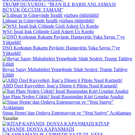
TRUMP DUYURDU: “İRAN İLE BARIŞ ANLAŞMASI
BÜYÜK ÖLÇÜDE TAMAM”
Lübnan’ın Güneyinde İsrailli yüzbaşı öldürüldü!
WSJ: İsrail Irak Çölünde Gizli Askeri Üs Kurdu
DSÖ Korkutan Rakamı Paylaştı: Hantavirüs Vaka Sayısı 7’ye
Yükseldi!
Beyaz Saray Muhabirleri Yemeğinde Silah Sesleri: Trump Tahliye
Edildi
ABD Özel Kuvvetleri, İran’a Düşen 6 Pilotu Nasıl Kurtardı!
İran Planı Neden Çöktü? İsrail Basınından Kürt Gruplar Analizi
Sipan Hemo’dan Orduya Entegrasyon ve “Yeni Suriye” Açıklaması
Yazarlar
KİTAP
KAPANDI, DOSYA KAPANMADI