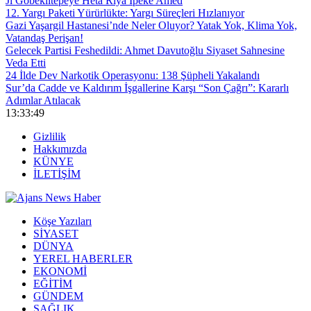
Ji Gobeklîtepeyê Heta Riya Îpekê Amed
12. Yargı Paketi Yürürlükte: Yargı Süreçleri Hızlanıyor
Gazi Yaşargil Hastanesi’nde Neler Oluyor? Yatak Yok, Klima Yok,
Vatandaş Perişan!
Gelecek Partisi Feshedildi: Ahmet Davutoğlu Siyaset Sahnesine
Veda Etti
24 İlde Dev Narkotik Operasyonu: 138 Şüpheli Yakalandı
Sur’da Cadde ve Kaldırım İşgallerine Karşı “Son Çağrı”: Kararlı
Adımlar Atılacak
13:33:49
Gizlilik
Hakkımızda
KÜNYE
İLETİŞİM
Köşe Yazıları
SİYASET
DÜNYA
YEREL HABERLER
EKONOMİ
EĞİTİM
GÜNDEM
SAĞLIK