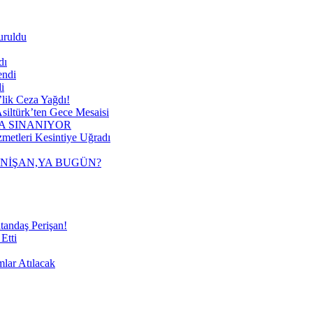
uruldu
dı
endi
i
lik Ceza Yağdı!
siltürk’ten Gece Mesaisi
A SINANIYOR
metleri Kesintiye Uğradı
 NİŞAN,YA BUGÜN?
tandaş Perişan!
Etti
mlar Atılacak