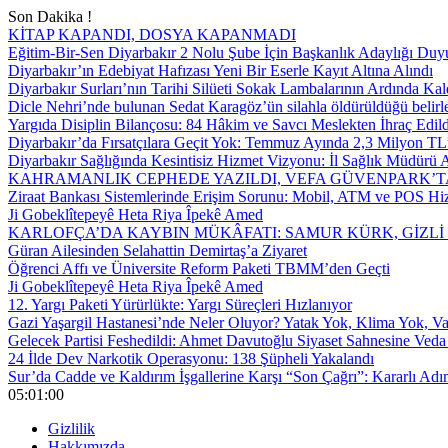
Son Dakika !
KİTAP KAPANDI, DOSYA KAPANMADI
Eğitim-Bir-Sen Diyarbakır 2 Nolu Şube İçin Başkanlık Adaylığı Duy
Diyarbakır’ın Edebiyat Hafızası Yeni Bir Eserle Kayıt Altına Alındı
Diyarbakır Surları’nın Tarihi Silüeti Sokak Lambalarının Ardında Kal
Dicle Nehri’nde bulunan Sedat Karagöz’ün silahla öldürüldüğü belirl
Yargıda Disiplin Bilançosu: 84 Hâkim ve Savcı Meslekten İhraç Edild
Diyarbakır’da Fırsatçılara Geçit Yok: Temmuz Ayında 2,3 Milyon TL’
Diyarbakır Sağlığında Kesintisiz Hizmet Vizyonu: İl Sağlık Müdürü A
KAHRAMANLIK CEPHEDE YAZILDI, VEFA GÜVENPARK’T
Ziraat Bankası Sistemlerinde Erişim Sorunu: Mobil, ATM ve POS Hiz
Ji Gobeklîtepeyê Heta Riya Îpekê Amed
KARLOFÇA’DA KAYBIN MÜKÂFATI: SAMUR KÜRK, GİZLİ
Güran Ailesinden Selahattin Demirtaş’a Ziyaret
Öğrenci Affı ve Üniversite Reform Paketi TBMM’den Geçti
Ji Gobeklîtepeyê Heta Riya Îpekê Amed
12. Yargı Paketi Yürürlükte: Yargı Süreçleri Hızlanıyor
Gazi Yaşargil Hastanesi’nde Neler Oluyor? Yatak Yok, Klima Yok, Va
Gelecek Partisi Feshedildi: Ahmet Davutoğlu Siyaset Sahnesine Veda 
24 İlde Dev Narkotik Operasyonu: 138 Şüpheli Yakalandı
Sur’da Cadde ve Kaldırım İşgallerine Karşı “Son Çağrı”: Kararlı Adı
05:01:01
Gizlilik
Hakkımızda