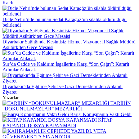
Kaldı
Dicle Nehri’nde bulunan Sedat Karagöz’ün silahla öldürüldüğü
belirlendi
Diyarbakır Sağlığında Kesintisiz Hizmet Vizyonu: İl Sağlık Müdürü
Asiltürk’ten Gece Mesaisi
Sur’da Cadde ve Kaldırım İşgallerine Karşı “Son Çağrı”: Kararlı
Adımlar Atılacak
Diyarbakır’da Eğitime Şehit ve Gazi Derneklerinden Anlamlı
Ziyaret
Yazarlar
TARİHİN
“DOKUNULMAZLAR” MEZARLIĞI
Barışı Konuşmanın Vakti Geldi
KİTAP
KAPANDI, DOSYA KAPANMADI