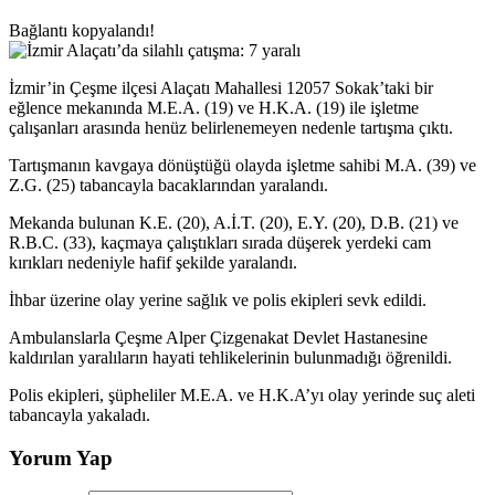
Bağlantı kopyalandı!
İzmir’in Çeşme ilçesi Alaçatı Mahallesi 12057 Sokak’taki bir
eğlence mekanında M.E.A. (19) ve H.K.A. (19) ile işletme
çalışanları arasında henüz belirlenemeyen nedenle tartışma çıktı.
Tartışmanın kavgaya dönüştüğü olayda işletme sahibi M.A. (39) ve
Z.G. (25) tabancayla bacaklarından yaralandı.
Mekanda bulunan K.E. (20), A.İ.T. (20), E.Y. (20), D.B. (21) ve
R.B.C. (33), kaçmaya çalıştıkları sırada düşerek yerdeki cam
kırıkları nedeniyle hafif şekilde yaralandı.
İhbar üzerine olay yerine sağlık ve polis ekipleri sevk edildi.
Ambulanslarla Çeşme Alper Çizgenakat Devlet Hastanesine
kaldırılan yaralıların hayati tehlikelerinin bulunmadığı öğrenildi.
Polis ekipleri, şüpheliler M.E.A. ve H.K.A’yı olay yerinde suç aleti
tabancayla yakaladı.
Yorum Yap