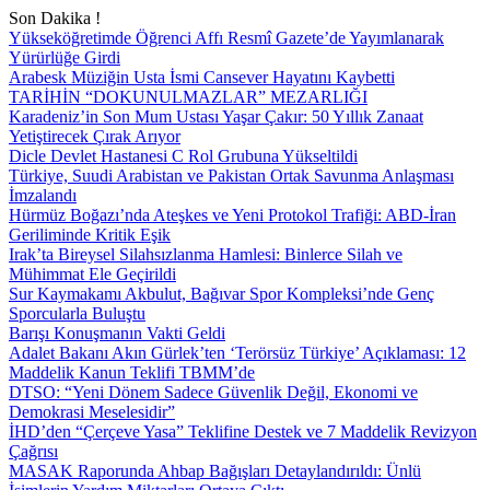
Son Dakika !
Yükseköğretimde Öğrenci Affı Resmî Gazete’de Yayımlanarak
Yürürlüğe Girdi
Arabesk Müziğin Usta İsmi Cansever Hayatını Kaybetti
TARİHİN “DOKUNULMAZLAR” MEZARLIĞI
Karadeniz’in Son Mum Ustası Yaşar Çakır: 50 Yıllık Zanaat
Yetiştirecek Çırak Arıyor
Dicle Devlet Hastanesi C Rol Grubuna Yükseltildi
Türkiye, Suudi Arabistan ve Pakistan Ortak Savunma Anlaşması
İmzalandı
Hürmüz Boğazı’nda Ateşkes ve Yeni Protokol Trafiği: ABD-İran
Geriliminde Kritik Eşik
Irak’ta Bireysel Silahsızlanma Hamlesi: Binlerce Silah ve
Mühimmat Ele Geçirildi
Sur Kaymakamı Akbulut, Bağıvar Spor Kompleksi’nde Genç
Sporcularla Buluştu
Barışı Konuşmanın Vakti Geldi
Adalet Bakanı Akın Gürlek’ten ‘Terörsüz Türkiye’ Açıklaması: 12
Maddelik Kanun Teklifi TBMM’de
DTSO: “Yeni Dönem Sadece Güvenlik Değil, Ekonomi ve
Demokrasi Meselesidir”
İHD’den “Çerçeve Yasa” Teklifine Destek ve 7 Maddelik Revizyon
Çağrısı
MASAK Raporunda Ahbap Bağışları Detaylandırıldı: Ünlü