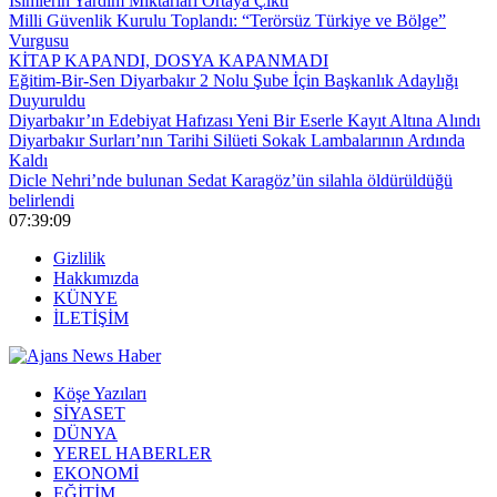
İsimlerin Yardım Miktarları Ortaya Çıktı
Milli Güvenlik Kurulu Toplandı: “Terörsüz Türkiye ve Bölge”
Vurgusu
KİTAP KAPANDI, DOSYA KAPANMADI
Eğitim-Bir-Sen Diyarbakır 2 Nolu Şube İçin Başkanlık Adaylığı
Duyuruldu
Diyarbakır’ın Edebiyat Hafızası Yeni Bir Eserle Kayıt Altına Alındı
Diyarbakır Surları’nın Tarihi Silüeti Sokak Lambalarının Ardında
Kaldı
Dicle Nehri’nde bulunan Sedat Karagöz’ün silahla öldürüldüğü
belirlendi
07:39:09
Gizlilik
Hakkımızda
KÜNYE
İLETİŞİM
Köşe Yazıları
SİYASET
DÜNYA
YEREL HABERLER
EKONOMİ
EĞİTİM