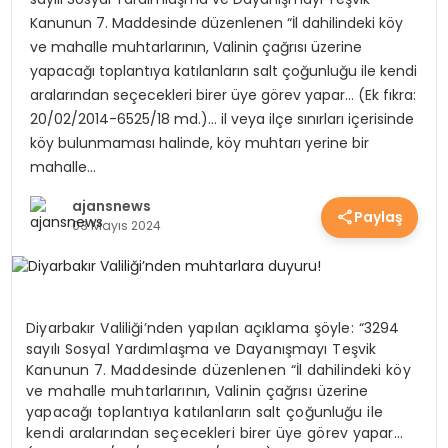
Kanunun 7. Maddesinde düzenlenen “İl dahilindeki köy
YEREL HABERLER
ve mahalle muhtarlarının, Valinin çağrısı üzerine
yapacağı toplantıya katılanların salt çoğunluğu ile kendi
aralarından seçecekleri birer üye görev yapar… (Ek fıkra:
EKONOMİ
20/02/2014-6525/18 md.)… il veya ilçe sınırları içerisinde
köy bulunmaması halinde, köy muhtarı yerine bir
mahalle…
EĞİTİM
ajansnews
Paylaş
03 Mayıs 2024
GÜNDEM
SAĞLIK
Diyarbakır Valiliği’nden yapılan açıklama şöyle: “3294
sayılı Sosyal Yardımlaşma ve Dayanışmayı Teşvik
Kanunun 7. Maddesinde düzenlenen “İl dahilindeki köy
ve mahalle muhtarlarının, Valinin çağrısı üzerine
SPOR
yapacağı toplantıya katılanların salt çoğunluğu ile
kendi aralarından seçecekleri birer üye görev yapar…