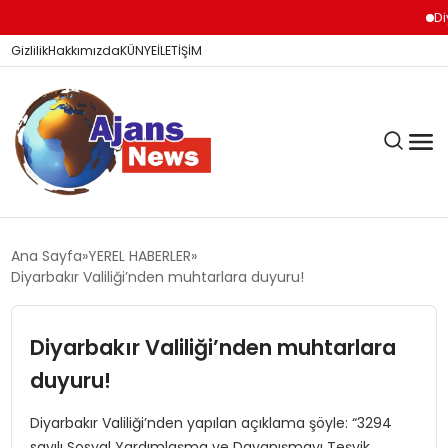
Diya
Gizlilik
Hakkımızda
KÜNYE
İLETİŞİM
KÖŞE YAZILARI
Ana Sayfa
YEREL HABERLER
Diyarbakır Valiliği’nden muhtarlara duyuru!
SİYASET
Diyarbakır Valiliği’nden muhtarlara
duyuru!
DÜNYA
Diyarbakır Valiliği’nden yapılan açıklama şöyle: “3294
sayılı Sosyal Yardımlaşma ve Dayanışmayı Teşvik