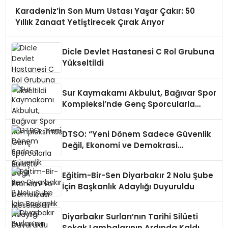
Karadeniz’in Son Mum Ustası Yaşar Çakır: 50
Yıllık Zanaat Yetiştirecek Çırak Arıyor
Dicle Devlet Hastanesi C Rol Grubuna
Yükseltildi
Sur Kaymakamı Akbulut, Bağıvar Spor
Kompleksi’nde Genç Sporcularla
Buluştu
DTSO: “Yeni Dönem Sadece Güvenlik
Değil, Ekonomi ve Demokrasi
Meselesidir”
Eğitim-Bir-Sen Diyarbakır 2 Nolu Şube
İçin Başkanlık Adaylığı Duyuruldu
Diyarbakır Surları’nın Tarihi Silüeti
Sokak Lambalarının Ardında Kaldı