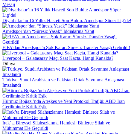
Mesajı
Diyarbakır’ın 16 Yıllık Hasreti Son Buldu: Amedspor Süper Lig’de!
Amedspor’dan “Süresiz Yasak” İddialarına Yanıt
FIFA’dan Amedspor’a Şok Karar: Süresiz Transfer Yasağı Getirildi!
Liverpool – Galatasaray Maçı Saat Kaçta, Hangi Kanalda?
Dünya
Türkiye, Suudi Arabistan ve Pakistan Ortak Savunma Anlaşması
İmzalandı
Hürmüz Boğazı’nda Ateşkes ve Yeni Protokol Trafiği: ABD-İran
Geriliminde Kritik Eşik
Irak’ta Bireysel Silahsızlanma Hamlesi: Binlerce Silah ve
Mühimmat Ele Geçirildi