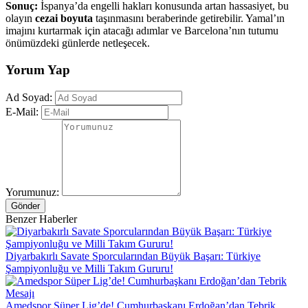
Sonuç:
İspanya’da engelli hakları konusunda artan hassasiyet, bu
olayın
cezai boyuta
taşınmasını beraberinde getirebilir. Yamal’ın
imajını kurtarmak için atacağı adımlar ve Barcelona’nın tutumu
önümüzdeki günlerde netleşecek.
Yorum Yap
Ad Soyad:
E-Mail:
Yorumunuz:
Gönder
Benzer Haberler
Diyarbakırlı Savate Sporcularından Büyük Başarı: Türkiye
Şampiyonluğu ve Milli Takım Gururu!
Amedspor Süper Lig’de! Cumhurbaşkanı Erdoğan’dan Tebrik