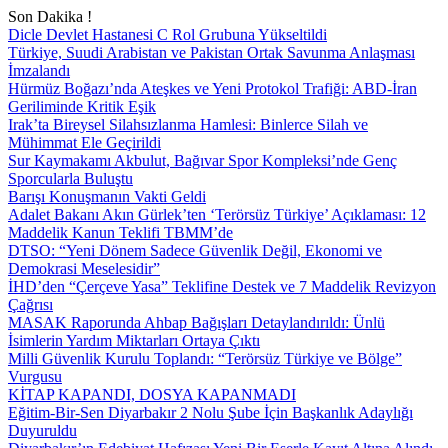
Son Dakika !
Dicle Devlet Hastanesi C Rol Grubuna Yükseltildi
Türkiye, Suudi Arabistan ve Pakistan Ortak Savunma Anlaşması
İmzalandı
Hürmüz Boğazı’nda Ateşkes ve Yeni Protokol Trafiği: ABD-İran
Geriliminde Kritik Eşik
Irak’ta Bireysel Silahsızlanma Hamlesi: Binlerce Silah ve
Mühimmat Ele Geçirildi
Sur Kaymakamı Akbulut, Bağıvar Spor Kompleksi’nde Genç
Sporcularla Buluştu
Barışı Konuşmanın Vakti Geldi
Adalet Bakanı Akın Gürlek’ten ‘Terörsüz Türkiye’ Açıklaması: 12
Maddelik Kanun Teklifi TBMM’de
DTSO: “Yeni Dönem Sadece Güvenlik Değil, Ekonomi ve
Demokrasi Meselesidir”
İHD’den “Çerçeve Yasa” Teklifine Destek ve 7 Maddelik Revizyon
Çağrısı
MASAK Raporunda Ahbap Bağışları Detaylandırıldı: Ünlü
İsimlerin Yardım Miktarları Ortaya Çıktı
Milli Güvenlik Kurulu Toplandı: “Terörsüz Türkiye ve Bölge”
Vurgusu
KİTAP KAPANDI, DOSYA KAPANMADI
Eğitim-Bir-Sen Diyarbakır 2 Nolu Şube İçin Başkanlık Adaylığı
Duyuruldu