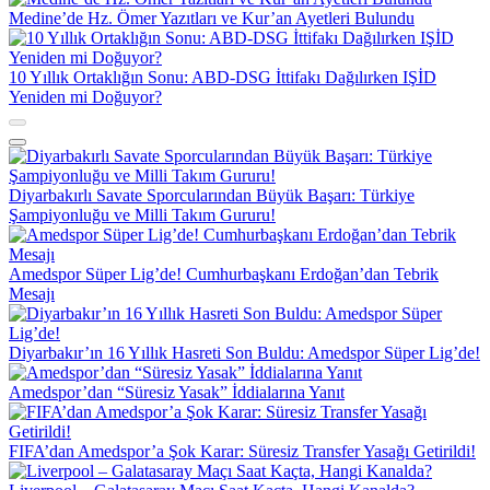
Medine’de Hz. Ömer Yazıtları ve Kur’an Ayetleri Bulundu
10 Yıllık Ortaklığın Sonu: ABD-DSG İttifakı Dağılırken IŞİD
Yeniden mi Doğuyor?
Diyarbakırlı Savate Sporcularından Büyük Başarı: Türkiye
Şampiyonluğu ve Milli Takım Gururu!
Amedspor Süper Lig’de! Cumhurbaşkanı Erdoğan’dan Tebrik
Mesajı
Diyarbakır’ın 16 Yıllık Hasreti Son Buldu: Amedspor Süper Lig’de!
Amedspor’dan “Süresiz Yasak” İddialarına Yanıt
FIFA’dan Amedspor’a Şok Karar: Süresiz Transfer Yasağı Getirildi!