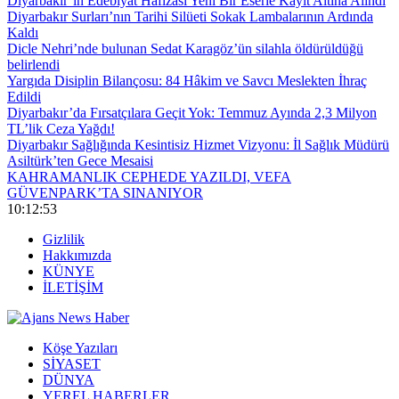
Diyarbakır’ın Edebiyat Hafızası Yeni Bir Eserle Kayıt Altına Alındı
Diyarbakır Surları’nın Tarihi Silüeti Sokak Lambalarının Ardında
Kaldı
Dicle Nehri’nde bulunan Sedat Karagöz’ün silahla öldürüldüğü
belirlendi
Yargıda Disiplin Bilançosu: 84 Hâkim ve Savcı Meslekten İhraç
Edildi
Diyarbakır’da Fırsatçılara Geçit Yok: Temmuz Ayında 2,3 Milyon
TL’lik Ceza Yağdı!
Diyarbakır Sağlığında Kesintisiz Hizmet Vizyonu: İl Sağlık Müdürü
Asiltürk’ten Gece Mesaisi
KAHRAMANLIK CEPHEDE YAZILDI, VEFA
GÜVENPARK’TA SINANIYOR
10:12:54
Gizlilik
Hakkımızda
KÜNYE
İLETİŞİM
Köşe Yazıları
SİYASET
DÜNYA
YEREL HABERLER