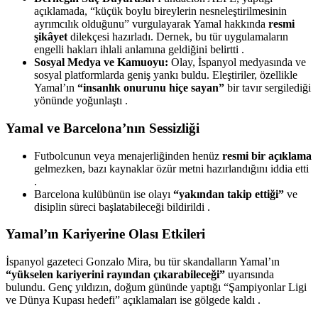
açıklamada, “küçük boylu bireylerin nesneleştirilmesinin
ayrımcılık olduğunu” vurgulayarak Yamal hakkında
resmi
şikâyet
dilekçesi hazırladı. Dernek, bu tür uygulamaların
engelli hakları ihlali anlamına geldiğini belirtti .
Sosyal Medya ve Kamuoyu:
Olay, İspanyol medyasında ve
sosyal platformlarda geniş yankı buldu. Eleştiriler, özellikle
Yamal’ın
“insanlık onurunu hiçe sayan”
bir tavır sergilediği
yönünde yoğunlaştı .
Yamal ve Barcelona’nın Sessizliği
Futbolcunun veya menajerliğinden henüz
resmi bir açıklama
gelmezken, bazı kaynaklar özür metni hazırlandığını iddia etti
.
Barcelona kulübünün ise olayı
“yakından takip ettiği”
ve
disiplin süreci başlatabileceği bildirildi .
Yamal’ın Kariyerine Olası Etkileri
İspanyol gazeteci Gonzalo Mira, bu tür skandalların Yamal’ın
“yükselen kariyerini rayından çıkarabileceği”
uyarısında
bulundu. Genç yıldızın, doğum gününde yaptığı “Şampiyonlar Ligi
ve Dünya Kupası hedefi” açıklamaları ise gölgede kaldı .