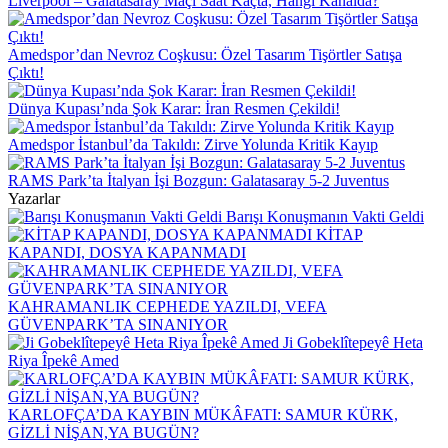
Liverpool – Galatasaray Maçı Saat Kaçta, Hangi Kanalda?
Amedspor’dan Nevroz Coşkusu: Özel Tasarım Tişörtler Satışa
Çıktı!
Dünya Kupası’nda Şok Karar: İran Resmen Çekildi!
Amedspor İstanbul’da Takıldı: Zirve Yolunda Kritik Kayıp
RAMS Park’ta İtalyan İşi Bozgun: Galatasaray 5-2 Juventus
Yazarlar
Barışı Konuşmanın Vakti Geldi
KİTAP
KAPANDI, DOSYA KAPANMADI
KAHRAMANLIK CEPHEDE YAZILDI, VEFA
GÜVENPARK’TA SINANIYOR
Ji Gobeklîtepeyê Heta
Riya Îpekê Amed
KARLOFÇA’DA KAYBIN MÜKÂFATI: SAMUR KÜRK,
GİZLİ NİŞAN,YA BUGÜN?