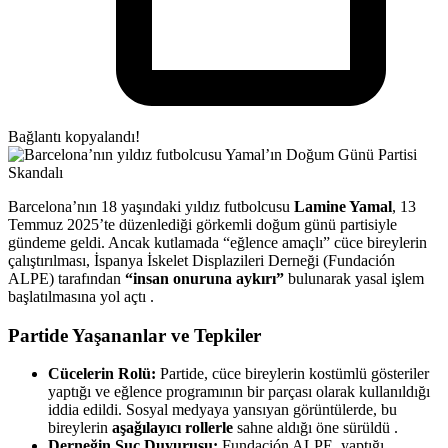
Bağlantı kopyalandı!
Barcelona’nın 18 yaşındaki yıldız futbolcusu
Lamine Yamal
, 13
Temmuz 2025’te düzenlediği görkemli doğum günü partisiyle
gündeme geldi. Ancak kutlamada “eğlence amaçlı” cüce bireylerin
çalıştırılması, İspanya İskelet Displazileri Derneği (Fundación
ALPE) tarafından
“insan onuruna aykırı”
bulunarak yasal işlem
başlatılmasına yol açtı .
Partide Yaşananlar ve Tepkiler
Cücelerin Rolü:
Partide, cüce bireylerin kostümlü gösteriler
yaptığı ve eğlence programının bir parçası olarak kullanıldığı
iddia edildi. Sosyal medyaya yansıyan görüntülerde, bu
bireylerin
aşağılayıcı rollerle
sahne aldığı öne sürüldü .
Derneğin Suç Duyurusu:
Fundación ALPE, yaptığı